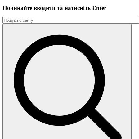
Починайте вводити та натиснiть Enter