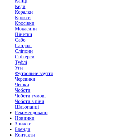
Капці
Кеди
Коралки
Крокси
Кросівки
Мокасини
Пінетки
Сабо
Сандалі
Сліпони
Снікерси
Туфлі
Уги
Футбольне взуття
Черевики
Чешки
Чоботи
Чоботи гумові
Чоботи з піни
Шльопанці
Рекомендовано
Новинки
Знижки
Бренди
Контакти