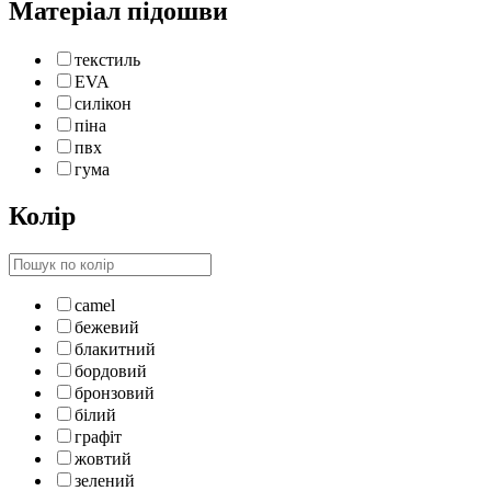
Матеріал підошви
текстиль
EVA
силікон
піна
пвх
гума
Колір
camel
бежевий
блакитний
бордовий
бронзовий
білий
графіт
жовтий
зелений