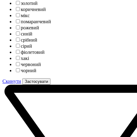
золотий
коричневий
мікс
помаранчевий
рожевий
синій
срібний
сірий
фіолетовий
хакі
червоний
чорний
Скинути
Застосувати