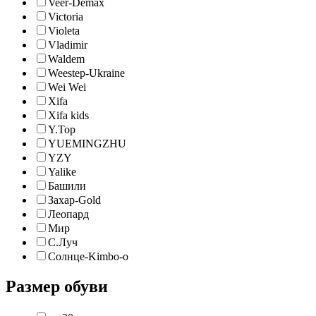
Veer-Demax
Victoria
Violeta
Vladimir
Waldem
Weestep-Ukraine
Wei Wei
Xifa
Xifa kids
Y.Top
YUEMINGZHU
YZY
Yalike
Башили
Захар-Gold
Леопард
Мир
С.Луч
Солнце-Kimbo-o
Размер обуви