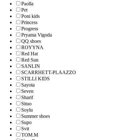
Paolla
Pet
Poni kids
Princess
Progress
Pryama Vigoda
QQ shoes
ROYYNA
Red Hat
Red Sun
SANLIN
SCARRHETT-PLAAZZO
STILLI KIDS
Sayota
Seven
Sharif
Situo
Soylu
Summer shoes
Supo
Svit
TOM.M