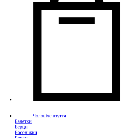
Чоловіче взуття
Балетки
Берци
Босоніжки
Бурки