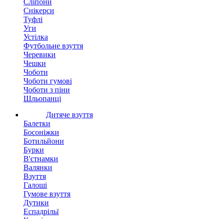
Сліпони
Снікерси
Туфлі
Уги
Устілка
Футбольне взуття
Черевики
Чешки
Чоботи
Чоботи гумові
Чоботи з піни
Шльопанці
Дитяче взуття
Балетки
Босоніжки
Ботильйони
Бурки
В'єтнамки
Валянки
Взуття
Галоші
Гумове взуття
Дутики
Еспадрільї