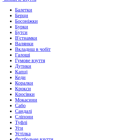
Балетки
Берци
Босоніжки
Бурки
Бутси
В'єтнамки
Валянки
Вкладиш в чобіт
Галоші
Гумове взуття
Дутики
Капці
Кеди
Коралки
Крокси
Кросівки
Мокасини
Сабо
Сандалі
Сліпони
Туфлі
Уги
Устілка
Футбольне взуття