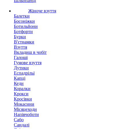
Шльопанці
Жіноче взуття
Балетки
Босоніжки
Ботильйони
Ботфорти
Бурки
В'єтнамки
Взуття
Вкладиш в чобіт
Галоші
Гумове взуття
Дутики
Еспадрільї
Капці
Кеди
Коралки
Крокси
Кросівки
Мокасини
Місяцеходи
Напівчоботи
Сабо
Сандалі