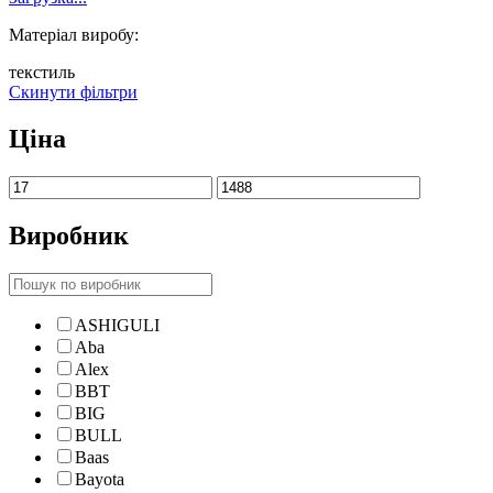
Матеріал виробу:
текстиль
Скинути фільтри
Ціна
Виробник
ASHIGULI
Aba
Alex
BBT
BIG
BULL
Baas
Bayota