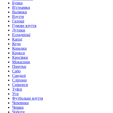
Бурки
В'єтнамки
Валянки
Взуття
Галоші
Гумове взуття
Дутики
Еспадрільї
Капці
Кеди
Коралки
Крокси
Кросівки
Мокасини
Пінетки
Сабо
Сандалі
Сліпони
Снікерси
Туфлі
Уги
Футбольне взуття
Черевики
Чешки
Чоботи