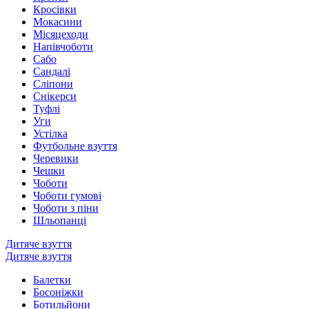
Кросівки
Мокасини
Місяцеходи
Напівчоботи
Сабо
Сандалі
Сліпони
Снікерси
Туфлі
Уги
Устілка
Футбольне взуття
Черевики
Чешки
Чоботи
Чоботи гумові
Чоботи з піни
Шльопанці
Дитяче взуття
Дитяче взуття
Балетки
Босоніжки
Ботильйони