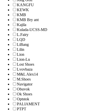
KANGFU
KEWK
KMB
KMB Bry ant
Kajila
Kulada-UCSS-MD
L.Fairy
LQD
LiBang
Lilin
Lion
Lion-Lu
Lost Shoes
Lvovbaza
M&L Alex14
M.Shoes
Navigator
Obuvok
Ok Shoes
Optstok
PALIAMENT
PTPT