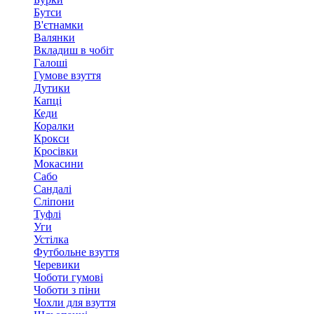
Бутси
В'єтнамки
Валянки
Вкладиш в чобіт
Галоші
Гумове взуття
Дутики
Капці
Кеди
Коралки
Крокси
Кросівки
Мокасини
Сабо
Сандалі
Сліпони
Туфлі
Уги
Устілка
Футбольне взуття
Черевики
Чоботи гумові
Чоботи з піни
Чохли для взуття