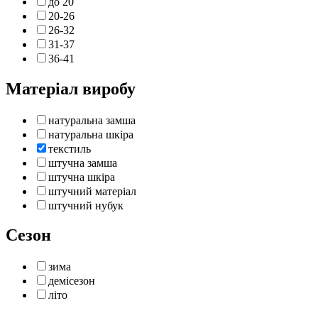
до 20
20-26
26-32
31-37
36-41
Матеріал виробу
натуральна замша
натуральна шкіра
текстиль
штучна замша
штучна шкіра
штучний матеріал
штучний нубук
Сезон
зима
демісезон
літо