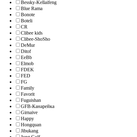
Bessky-Kellaifeng
Blue Rama
Bonote
Boteli
CR
Clibee kids
Clibee-ShoSho
DeMur
Ditof
EeBb
Elmob
FDEK
FED
FG
Family
Favorit
Fuguishan
GFB-Канарейка
Girnaive
Happy
Hongquan
Jibukang
Jong Golf