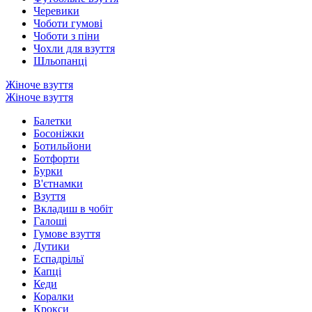
Черевики
Чоботи гумові
Чоботи з піни
Чохли для взуття
Шльопанці
Жіноче взуття
Жіноче взуття
Балетки
Босоніжки
Ботильйони
Ботфорти
Бурки
В'єтнамки
Взуття
Вкладиш в чобіт
Галоші
Гумове взуття
Дутики
Еспадрільї
Капці
Кеди
Коралки
Крокси