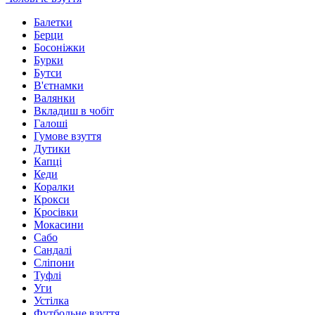
Балетки
Берци
Босоніжки
Бурки
Бутси
В'єтнамки
Валянки
Вкладиш в чобіт
Галоші
Гумове взуття
Дутики
Капці
Кеди
Коралки
Крокси
Кросівки
Мокасини
Сабо
Сандалі
Сліпони
Туфлі
Уги
Устілка
Футбольне взуття