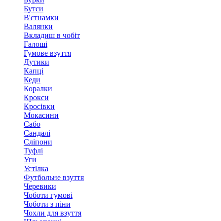
Бутси
В'єтнамки
Валянки
Вкладиш в чобіт
Галоші
Гумове взуття
Дутики
Капці
Кеди
Коралки
Крокси
Кросівки
Мокасини
Сабо
Сандалі
Сліпони
Туфлі
Уги
Устілка
Футбольне взуття
Черевики
Чоботи гумові
Чоботи з піни
Чохли для взуття