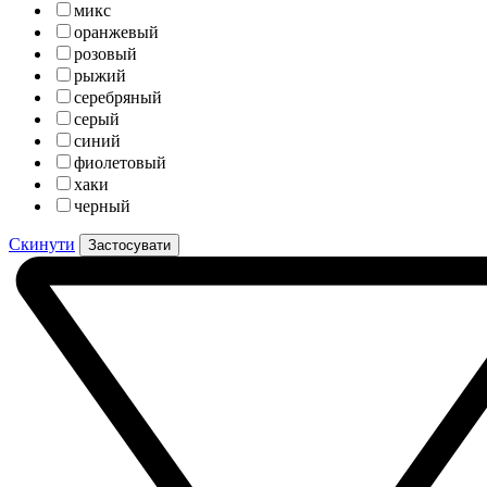
микс
оранжевый
розовый
рыжий
серебряный
серый
синий
фиолетовый
хаки
черный
Скинути
Застосувати