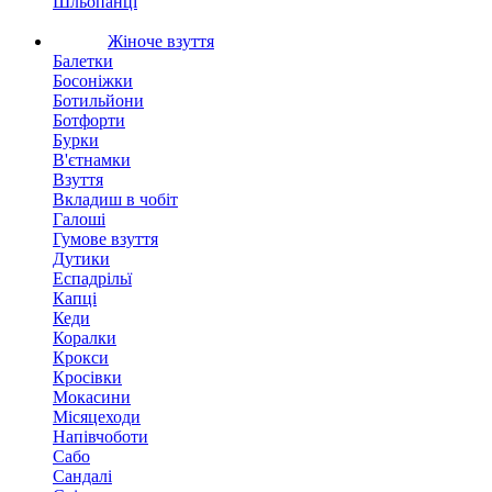
Шльопанці
Жіноче взуття
Балетки
Босоніжки
Ботильйони
Ботфорти
Бурки
В'єтнамки
Взуття
Вкладиш в чобіт
Галоші
Гумове взуття
Дутики
Еспадрільї
Капці
Кеди
Коралки
Крокси
Кросівки
Мокасини
Місяцеходи
Напівчоботи
Сабо
Сандалі