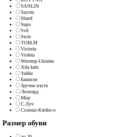
SANLIN
Sayota
Sharif
Supo
Svit
Swin
TOM.M
Victoria
Violeta
Weestep-Ukraine
Xifa kids
Yalike
Башили
Зручне взутя
Леопард
Мир
С.Луч
Солнце-Kimbo-o
Размер обуви
до 20