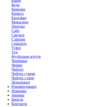
Капці
Кеди
Коралки
Крокси
Кросівки
Мокасини
Пінетки
Сабо
Сандалі
Сліпони
Снікерси
Туфлі
Уги
Футбольне взуття
Черевики
Чешки
Чоботи
Чоботи гумові
Чоботи з піни
Шльопанці
Рекомендовано
Новинки
Знижки
Бренди
Контакти