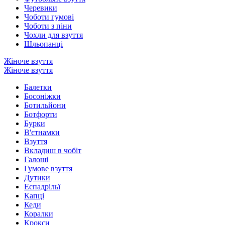
Черевики
Чоботи гумові
Чоботи з піни
Чохли для взуття
Шльопанці
Жіноче взуття
Жіноче взуття
Балетки
Босоніжки
Ботильйони
Ботфорти
Бурки
В'єтнамки
Взуття
Вкладиш в чобіт
Галоші
Гумове взуття
Дутики
Еспадрільї
Капці
Кеди
Коралки
Крокси