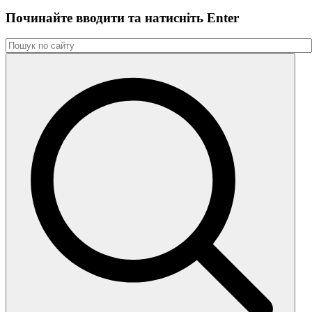
Починайте вводити та натиснiть Enter