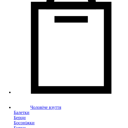
Чоловіче взуття
Балетки
Берци
Босоніжки
Бурки