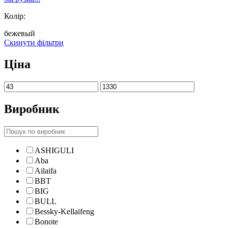
Колір:
бежевый
Скинути фільтри
Ціна
Виробник
ASHIGULI
Aba
Ailaifa
BBT
BIG
BULL
Bessky-Kellaifeng
Bonote