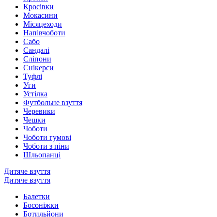
Кросівки
Мокасини
Місяцеходи
Напівчоботи
Сабо
Сандалі
Сліпони
Снікерси
Туфлі
Уги
Устілка
Футбольне взуття
Черевики
Чешки
Чоботи
Чоботи гумові
Чоботи з піни
Шльопанці
Дитяче взуття
Дитяче взуття
Балетки
Босоніжки
Ботильйони