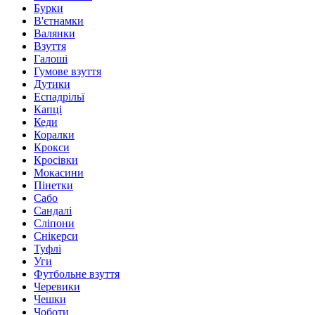
Бурки
В'єтнамки
Валянки
Взуття
Галоші
Гумове взуття
Дутики
Еспадрільї
Капці
Кеди
Коралки
Крокси
Кросівки
Мокасини
Пінетки
Сабо
Сандалі
Сліпони
Снікерси
Туфлі
Уги
Футбольне взуття
Черевики
Чешки
Чоботи