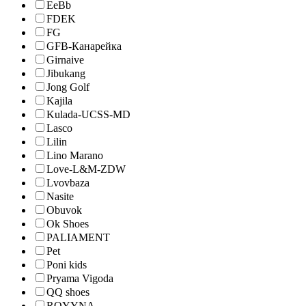
EeBb
FDEK
FG
GFB-Канарейка
Girnaive
Jibukang
Jong Golf
Kajila
Kulada-UCSS-MD
Lasco
Lilin
Lino Marano
Love-L&M-ZDW
Lvovbaza
Nasite
Obuvok
Ok Shoes
PALIAMENT
Pet
Poni kids
Pryama Vigoda
QQ shoes
ROYYNA