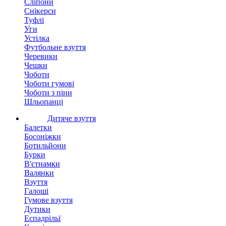
Сліпони
Снікерси
Туфлі
Уги
Устілка
Футбольне взуття
Черевики
Чешки
Чоботи
Чоботи гумові
Чоботи з піни
Шльопанці
Дитяче взуття
Балетки
Босоніжки
Ботильйони
Бурки
В'єтнамки
Валянки
Взуття
Галоші
Гумове взуття
Дутики
Еспадрільї