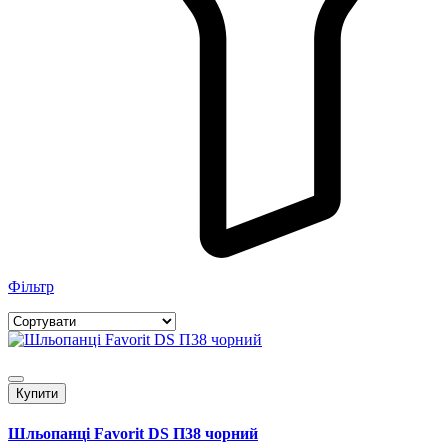
Фільтр
Купити
Шльопанці Favorit DS П38 чорний