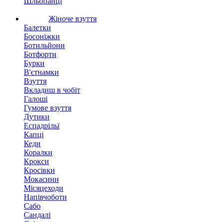
Шльопанці
Жіноче взуття
Балетки
Босоніжки
Ботильйони
Ботфорти
Бурки
В'єтнамки
Взуття
Вкладиш в чобіт
Галоші
Гумове взуття
Дутики
Еспадрільї
Капці
Кеди
Коралки
Крокси
Кросівки
Мокасини
Місяцеходи
Напівчоботи
Сабо
Сандалі