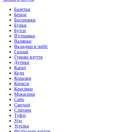
Балетки
Берци
Босоніжки
Бурки
Бутси
В'єтнамки
Валянки
Вкладиш в чобіт
Галоші
Гумове взуття
Дутики
Капці
Кеди
Коралки
Крокси
Кросівки
Мокасини
Сабо
Сандалі
Сліпони
Туфлі
Уги
Устілка
Футбольне взуття