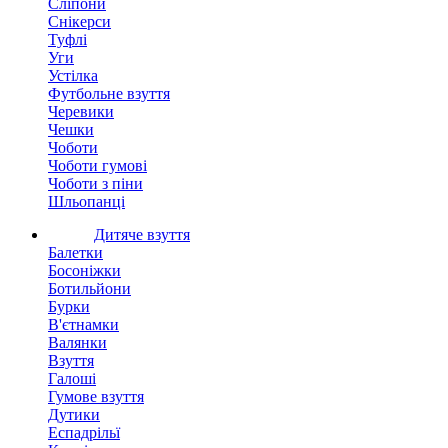
Сліпони
Снікерси
Туфлі
Уги
Устілка
Футбольне взуття
Черевики
Чешки
Чоботи
Чоботи гумові
Чоботи з піни
Шльопанці
Дитяче взуття
Балетки
Босоніжки
Ботильйони
Бурки
В'єтнамки
Валянки
Взуття
Галоші
Гумове взуття
Дутики
Еспадрільї