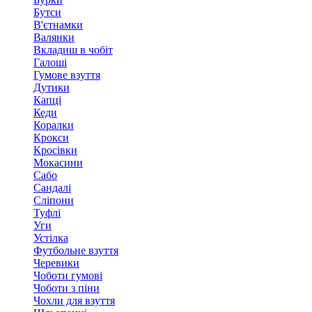
Бутси
В'єтнамки
Валянки
Вкладиш в чобіт
Галоші
Гумове взуття
Дутики
Капці
Кеди
Коралки
Крокси
Кросівки
Мокасини
Сабо
Сандалі
Сліпони
Туфлі
Уги
Устілка
Футбольне взуття
Черевики
Чоботи гумові
Чоботи з піни
Чохли для взуття