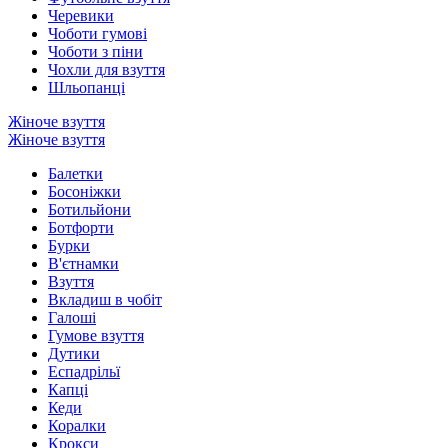
Черевики
Чоботи гумові
Чоботи з піни
Чохли для взуття
Шльопанці
Жіноче взуття
Жіноче взуття
Балетки
Босоніжки
Ботильйони
Ботфорти
Бурки
В'єтнамки
Взуття
Вкладиш в чобіт
Галоші
Гумове взуття
Дутики
Еспадрільї
Капці
Кеди
Коралки
Крокси