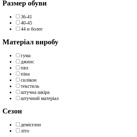
Размер обуви
36-41
40-45
44 и более
Матеріал виробу
гума
джинс
пвх
піна
силікон
текстиль
штучна шкіра
штучний матеріал
Сезон
демісезон
літо