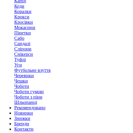
Капці
Кеди
Коралки
Крокси
Кросівки
Мокасини
Пінетки
Сабо
Сандалі
Сліпони
Снікерси
Туфлі
Уги
Футбольне взуття
Черевики
Чешки
Чоботи
Чоботи гумові
Чоботи з піни
Шльопанці
Рекомендовано
Новинки
Знижки
Бренди
Контакти