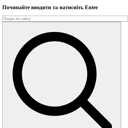
Починайте вводити та натиснiть Enter