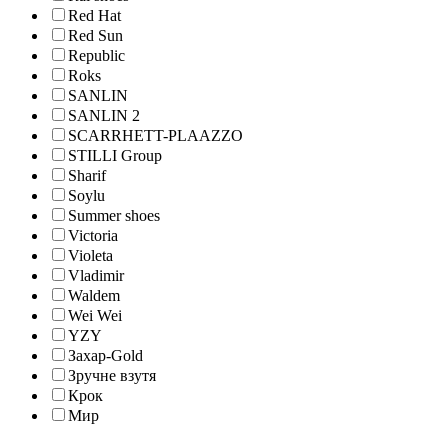
Red Hat
Red Sun
Republic
Roks
SANLIN
SANLIN 2
SCARRHETT-PLAAZZO
STILLI Group
Sharif
Soylu
Summer shoes
Victoria
Violeta
Vladimir
Waldem
Wei Wei
YZY
Захар-Gold
Зручне взутя
Крок
Мир