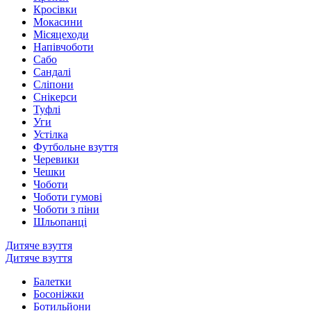
Кросівки
Мокасини
Місяцеходи
Напівчоботи
Сабо
Сандалі
Сліпони
Снікерси
Туфлі
Уги
Устілка
Футбольне взуття
Черевики
Чешки
Чоботи
Чоботи гумові
Чоботи з піни
Шльопанці
Дитяче взуття
Дитяче взуття
Балетки
Босоніжки
Ботильйони