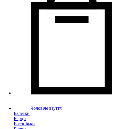
Чоловіче взуття
Балетки
Берци
Босоніжки
Бурки