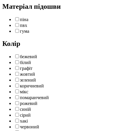
Матеріал підошви
піна
пвх
гума
Колір
бежевий
білий
графіт
жовтий
зелений
коричневий
мікс
помаранчевий
рожевий
синій
сірий
хакі
червоний