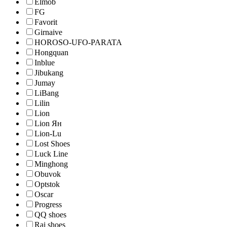
Elmob
FG
Favorit
Girnaive
HOROSO-UFO-PARATA
Hongquan
Inblue
Jibukang
Jumay
LiBang
Lilin
Lion
Lion Ян
Lion-Lu
Lost Shoes
Luck Line
Minghong
Obuvok
Optstok
Oscar
Progress
QQ shoes
Rai shoes