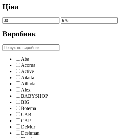
Ціна
Виробник
Aba
Acorus
Active
Ailaifa
Ailinda
Alex
BABYSHOP
BIG
Botema
CAB
CAP
DeMur
Deshman