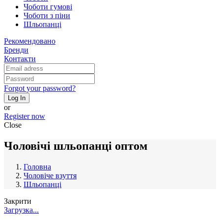
Чоботи гумові
Чоботи з піни
Шльопанці
Рекомендовано
Бренди
Контакти
Forgot your password?
Log In
or
Register now
Close
Чоловічі шльопанці оптом
Головна
Чоловіче взуття
Шльопанці
Закрити
Загрузка...