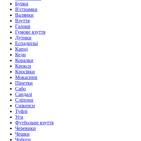
Бурки
В'єтнамки
Валянки
Взуття
Галоші
Гумове взуття
Дутики
Еспадрільї
Капці
Кеди
Коралки
Крокси
Кросівки
Мокасини
Пінетки
Сабо
Сандалі
Сліпони
Снікерси
Туфлі
Уги
Футбольне взуття
Черевики
Чешки
Чоботи