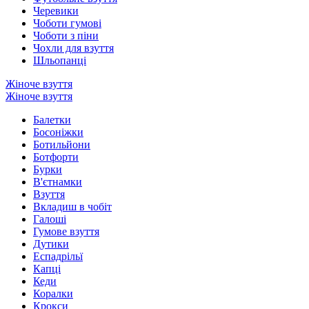
Черевики
Чоботи гумові
Чоботи з піни
Чохли для взуття
Шльопанці
Жіноче взуття
Жіноче взуття
Балетки
Босоніжки
Ботильйони
Ботфорти
Бурки
В'єтнамки
Взуття
Вкладиш в чобіт
Галоші
Гумове взуття
Дутики
Еспадрільї
Капці
Кеди
Коралки
Крокси