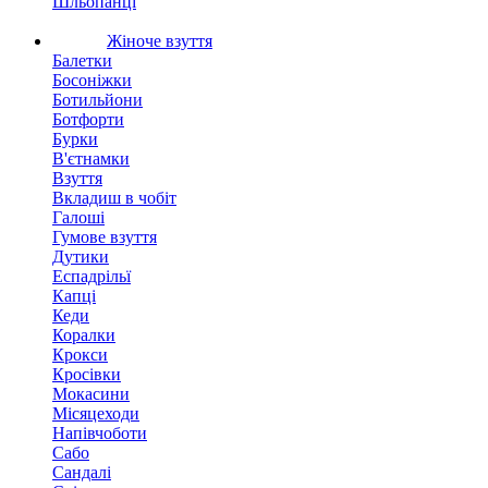
Шльопанці
Жіноче взуття
Балетки
Босоніжки
Ботильйони
Ботфорти
Бурки
В'єтнамки
Взуття
Вкладиш в чобіт
Галоші
Гумове взуття
Дутики
Еспадрільї
Капці
Кеди
Коралки
Крокси
Кросівки
Мокасини
Місяцеходи
Напівчоботи
Сабо
Сандалі