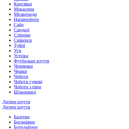
Кросівки
Мокасини
Місяцеходи
Напівчоботи
Сабо
Сандалі
Сліпони
Снікерси
Туфлі
Уги
Устілка
Футбольне взуття
Черевики
Чешки
Чоботи
Чоботи гумові
Чоботи з піни
Шльопанці
Дитяче взуття
Дитяче взуття
Балетки
Босоніжки
Ботильйони