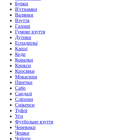
Бурки
В'єтнамки
Валянки
Взуття
Галоші
Гумове взуття
Дутики
Еспадрільї
Капці
Кеди
Коралки
Крокси
Кросівки
Мокасини
Пінетки
Сабо
Сандалі
Сліпони
Снікерси
Туфлі
Уги
Футбольне взуття
Черевики
Чешки
Чоботи