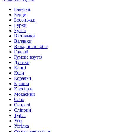
Балетки
Берци
Босоніжки
Бурки
Бутси
В'єтнамки
Валянки
Вкладиш в чобіт
Галоші
Гумове взуття
Дутики
Капці
Кеди
Коралки
Крокси
Кросівки
Мокасини
Сабо
Сандалі
Сліпони
Туфлі
Уги
Устілка
Футбольне взуття