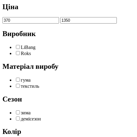
Ціна
Виробник
LiBang
Roks
Матеріал виробу
гума
текстиль
Сезон
зима
демісезон
Колір