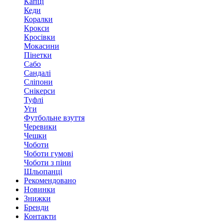
Капці
Кеди
Коралки
Крокси
Кросівки
Мокасини
Пінетки
Сабо
Сандалі
Сліпони
Снікерси
Туфлі
Уги
Футбольне взуття
Черевики
Чешки
Чоботи
Чоботи гумові
Чоботи з піни
Шльопанці
Рекомендовано
Новинки
Знижки
Бренди
Контакти