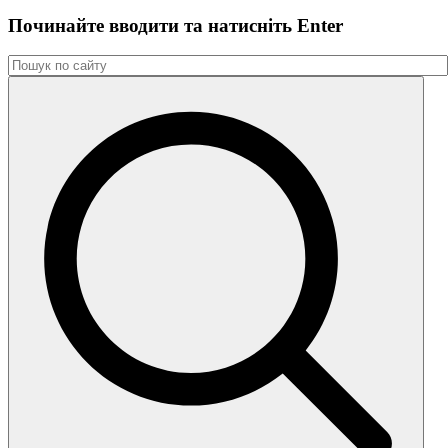
Починайте вводити та натиснiть Enter