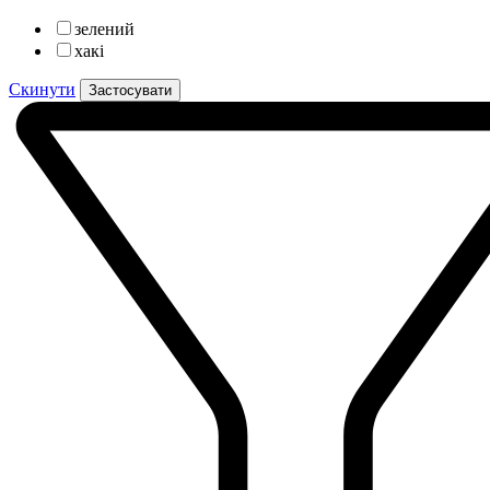
зелений
хакі
Скинути
Застосувати