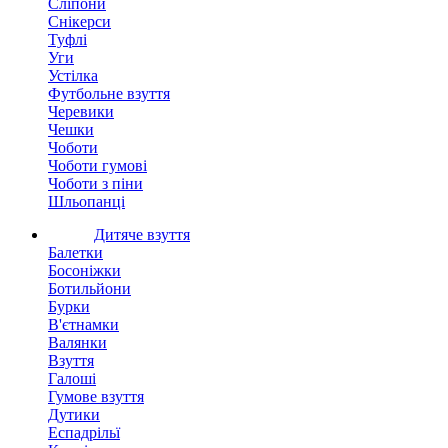
Сліпони
Снікерси
Туфлі
Уги
Устілка
Футбольне взуття
Черевики
Чешки
Чоботи
Чоботи гумові
Чоботи з піни
Шльопанці
Дитяче взуття
Балетки
Босоніжки
Ботильйони
Бурки
В'єтнамки
Валянки
Взуття
Галоші
Гумове взуття
Дутики
Еспадрільї