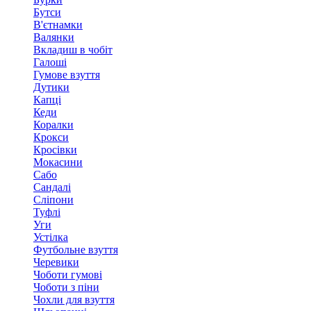
Бутси
В'єтнамки
Валянки
Вкладиш в чобіт
Галоші
Гумове взуття
Дутики
Капці
Кеди
Коралки
Крокси
Кросівки
Мокасини
Сабо
Сандалі
Сліпони
Туфлі
Уги
Устілка
Футбольне взуття
Черевики
Чоботи гумові
Чоботи з піни
Чохли для взуття