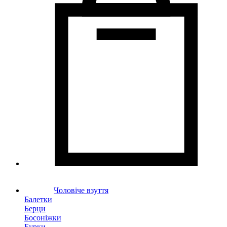
Чоловіче взуття
Балетки
Берци
Босоніжки
Бурки