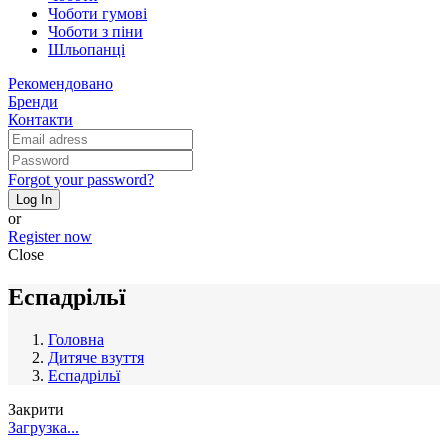
Чоботи гумові
Чоботи з піни
Шльопанці
Рекомендовано
Бренди
Контакти
Forgot your password?
Log In
or
Register now
Close
Еспадрільї
Головна
Дитяче взуття
Еспадрільї
Закрити
Загрузка...