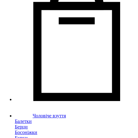
Чоловіче взуття
Балетки
Берци
Босоніжки
Бурки