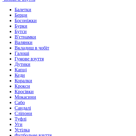
Балетки
Берци
Босоніжки
Бурки
Бутси
В'єтнамки
Валянки
Вкладиш в чобіт
Галоші
Гумове взуття
Дутики
Капці
Кеди
Коралки
Крокси
Кросівки
Мокасини
Сабо
Сандалі
Сліпони
Туфлі
Уги
Устілка
Футбольне взуття