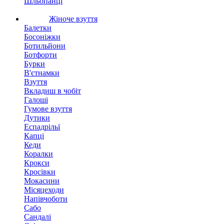
Шльопанці
Жіноче взуття
Балетки
Босоніжки
Ботильйони
Ботфорти
Бурки
В'єтнамки
Взуття
Вкладиш в чобіт
Галоші
Гумове взуття
Дутики
Еспадрільї
Капці
Кеди
Коралки
Крокси
Кросівки
Мокасини
Місяцеходи
Напівчоботи
Сабо
Сандалі