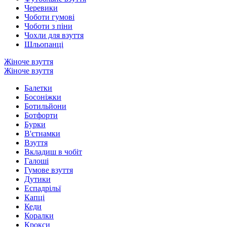
Черевики
Чоботи гумові
Чоботи з піни
Чохли для взуття
Шльопанці
Жіноче взуття
Жіноче взуття
Балетки
Босоніжки
Ботильйони
Ботфорти
Бурки
В'єтнамки
Взуття
Вкладиш в чобіт
Галоші
Гумове взуття
Дутики
Еспадрільї
Капці
Кеди
Коралки
Крокси