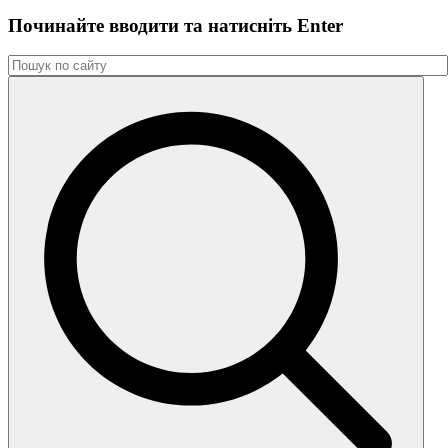
Починайте вводити та натиснiть Enter