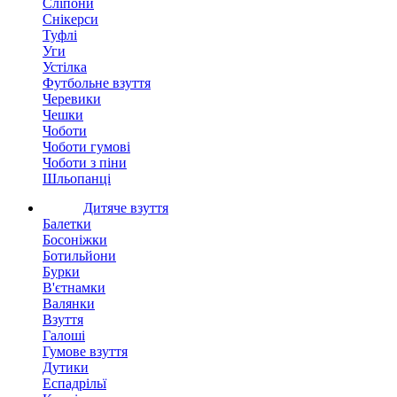
Сліпони
Снікерси
Туфлі
Уги
Устілка
Футбольне взуття
Черевики
Чешки
Чоботи
Чоботи гумові
Чоботи з піни
Шльопанці
Дитяче взуття
Балетки
Босоніжки
Ботильйони
Бурки
В'єтнамки
Валянки
Взуття
Галоші
Гумове взуття
Дутики
Еспадрільї