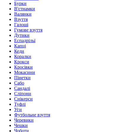
Бурки
В'єтнамки
Валянки
Взуття
Галоші
Гумове взуття
Дутики
Еспадрільї
Капці
Кеди
Коралки
Крокси
Кросівки
Мокасини
Пінетки
Сабо
Сандалі
Сліпони
Снікерси
Туфлі
Уги
Футбольне взуття
Черевики
Чешки
Чоботи