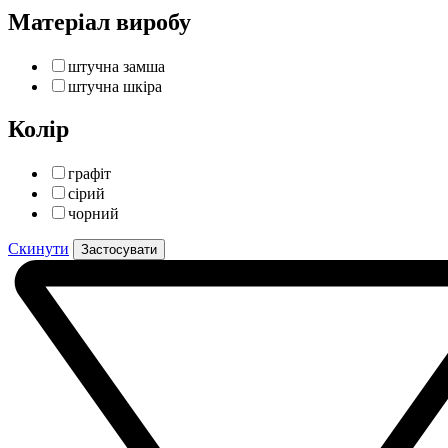
Матеріал виробу
штучна замша
штучна шкіра
Колір
графіт
сірий
чорний
Скинути
Застосувати