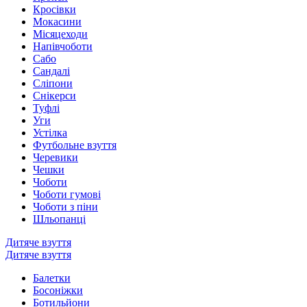
Кросівки
Мокасини
Місяцеходи
Напівчоботи
Сабо
Сандалі
Сліпони
Снікерси
Туфлі
Уги
Устілка
Футбольне взуття
Черевики
Чешки
Чоботи
Чоботи гумові
Чоботи з піни
Шльопанці
Дитяче взуття
Дитяче взуття
Балетки
Босоніжки
Ботильйони