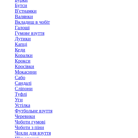
Бутси
В'єтнамки
Валянки
Вкладиш в чобіт
Галоші
Гумове взуття
Дутики
Капці
Кеди
Коралки
Крокси
Кросівки
Мокасини
Сабо
Сандалі
Сліпони
Туфлі
Уги
Устілка
Футбольне взуття
Черевики
Чоботи гумові
Чоботи з піни
Чохли для взуття