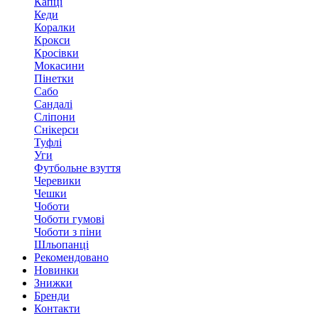
Капці
Кеди
Коралки
Крокси
Кросівки
Мокасини
Пінетки
Сабо
Сандалі
Сліпони
Снікерси
Туфлі
Уги
Футбольне взуття
Черевики
Чешки
Чоботи
Чоботи гумові
Чоботи з піни
Шльопанці
Рекомендовано
Новинки
Знижки
Бренди
Контакти