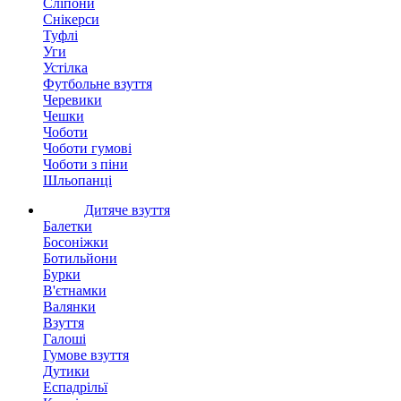
Сліпони
Снікерси
Туфлі
Уги
Устілка
Футбольне взуття
Черевики
Чешки
Чоботи
Чоботи гумові
Чоботи з піни
Шльопанці
Дитяче взуття
Балетки
Босоніжки
Ботильйони
Бурки
В'єтнамки
Валянки
Взуття
Галоші
Гумове взуття
Дутики
Еспадрільї