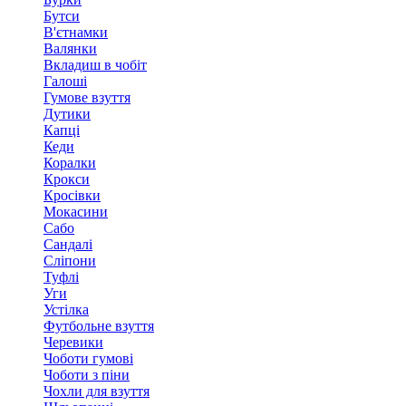
Бутси
В'єтнамки
Валянки
Вкладиш в чобіт
Галоші
Гумове взуття
Дутики
Капці
Кеди
Коралки
Крокси
Кросівки
Мокасини
Сабо
Сандалі
Сліпони
Туфлі
Уги
Устілка
Футбольне взуття
Черевики
Чоботи гумові
Чоботи з піни
Чохли для взуття