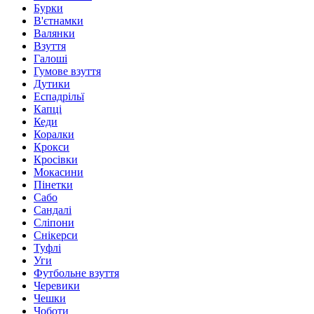
Бурки
В'єтнамки
Валянки
Взуття
Галоші
Гумове взуття
Дутики
Еспадрільї
Капці
Кеди
Коралки
Крокси
Кросівки
Мокасини
Пінетки
Сабо
Сандалі
Сліпони
Снікерси
Туфлі
Уги
Футбольне взуття
Черевики
Чешки
Чоботи