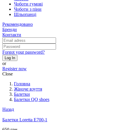
Чоботи гумові
Чоботи з піни
Шльопанці
Рекомендовано
Бренди
Контакти
Forgot your password?
Log In
or
Register now
Close
Головна
Жіноче взуття
Балетки
Балетки QQ shoes
Назад
Балетки Loretta E700-1
650 грн.