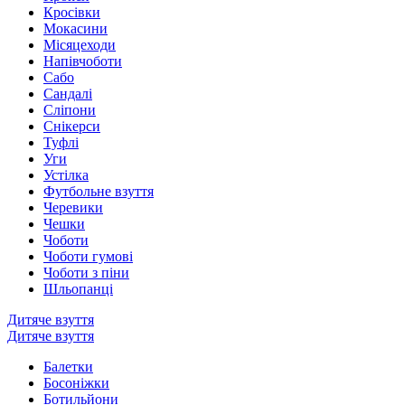
Кросівки
Мокасини
Місяцеходи
Напівчоботи
Сабо
Сандалі
Сліпони
Снікерси
Туфлі
Уги
Устілка
Футбольне взуття
Черевики
Чешки
Чоботи
Чоботи гумові
Чоботи з піни
Шльопанці
Дитяче взуття
Дитяче взуття
Балетки
Босоніжки
Ботильйони