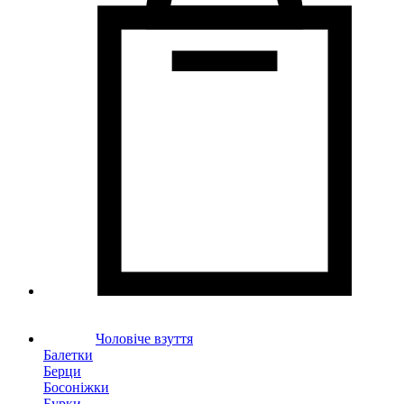
Чоловіче взуття
Балетки
Берци
Босоніжки
Бурки