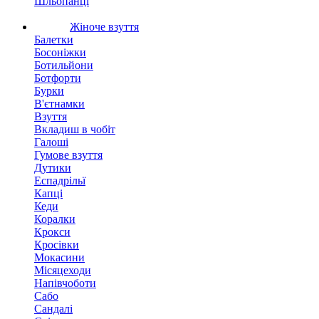
Шльопанці
Жіноче взуття
Балетки
Босоніжки
Ботильйони
Ботфорти
Бурки
В'єтнамки
Взуття
Вкладиш в чобіт
Галоші
Гумове взуття
Дутики
Еспадрільї
Капці
Кеди
Коралки
Крокси
Кросівки
Мокасини
Місяцеходи
Напівчоботи
Сабо
Сандалі