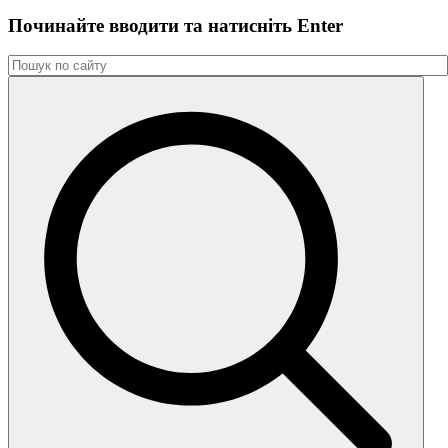
Починайте вводити та натиснiть Enter