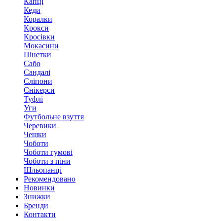
Капці
Кеди
Коралки
Крокси
Кросівки
Мокасини
Пінетки
Сабо
Сандалі
Сліпони
Снікерси
Туфлі
Уги
Футбольне взуття
Черевики
Чешки
Чоботи
Чоботи гумові
Чоботи з піни
Шльопанці
Рекомендовано
Новинки
Знижки
Бренди
Контакти