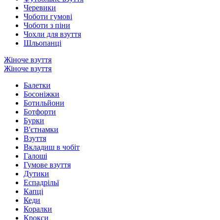
Черевики
Чоботи гумові
Чоботи з піни
Чохли для взуття
Шльопанці
Жіноче взуття
Жіноче взуття
Балетки
Босоніжки
Ботильйони
Ботфорти
Бурки
В'єтнамки
Взуття
Вкладиш в чобіт
Галоші
Гумове взуття
Дутики
Еспадрільї
Капці
Кеди
Коралки
Крокси