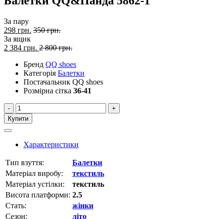
Балетки QQ&Панда 5862-1
За пару
298 грн.
350 грн.
За ящик
2 384
грн.
2 800 грн.
Бренд
QQ shoes
Категорія
Балетки
Постачальник
QQ shoes
Розмірна сітка
36-41
-
+
Купити
Характеристики
Тип взуття:
Балетки
Матеріал виробу:
текстиль
Матеріал устілки:
текстиль
Висота платформи:
2.5
Стать:
жінки
Сезон:
літо