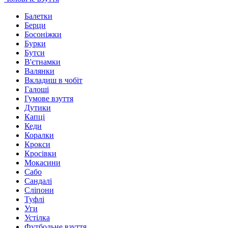
Балетки
Берци
Босоніжки
Бурки
Бутси
В'єтнамки
Валянки
Вкладиш в чобіт
Галоші
Гумове взуття
Дутики
Капці
Кеди
Коралки
Крокси
Кросівки
Мокасини
Сабо
Сандалі
Сліпони
Туфлі
Уги
Устілка
Футбольне взуття