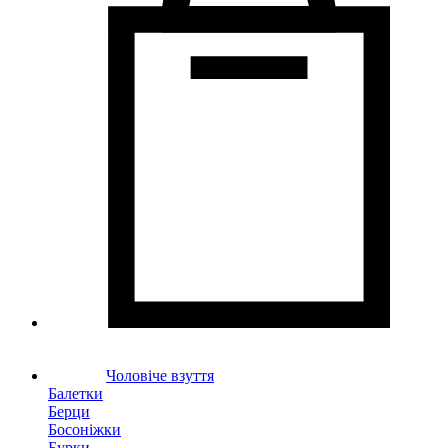
Чоловіче взуття
Балетки
Берци
Босоніжки
Бурки