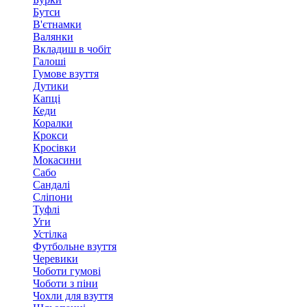
Бутси
В'єтнамки
Валянки
Вкладиш в чобіт
Галоші
Гумове взуття
Дутики
Капці
Кеди
Коралки
Крокси
Кросівки
Мокасини
Сабо
Сандалі
Сліпони
Туфлі
Уги
Устілка
Футбольне взуття
Черевики
Чоботи гумові
Чоботи з піни
Чохли для взуття