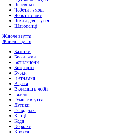
Черевики
Чоботи гумові
Чоботи з піни
Чохли для взуття
Шльопанці
Жіноче взуття
Жіноче взуття
Балетки
Босоніжки
Ботильйони
Ботфорти
Бурки
В'єтнамки
Взуття
Вкладиш в чобіт
Галоші
Гумове взуття
Дутики
Еспадрільї
Капці
Кеди
Коралки
Крокси