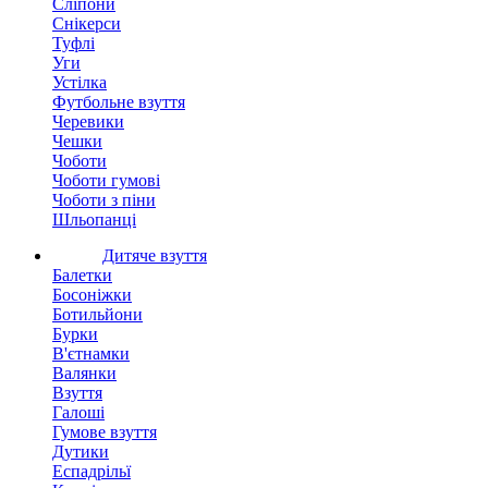
Сліпони
Снікерси
Туфлі
Уги
Устілка
Футбольне взуття
Черевики
Чешки
Чоботи
Чоботи гумові
Чоботи з піни
Шльопанці
Дитяче взуття
Балетки
Босоніжки
Ботильйони
Бурки
В'єтнамки
Валянки
Взуття
Галоші
Гумове взуття
Дутики
Еспадрільї