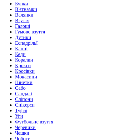
Бурки
В'єтнамки
Валянки
Взуття
Галоші
Гумове взуття
Дутики
Еспадрільї
Капці
Кеди
Коралки
Крокси
Кросівки
Мокасини
Пінетки
Сабо
Сандалі
Сліпони
Снікерси
Туфлі
Уги
Футбольне взуття
Черевики
Чешки
Чоботи