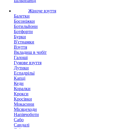
Шльопанці
Жіноче взуття
Балетки
Босоніжки
Ботильйони
Ботфорти
Бурки
В'єтнамки
Взуття
Вкладиш в чобіт
Галоші
Гумове взуття
Дутики
Еспадрільї
Капці
Кеди
Коралки
Крокси
Кросівки
Мокасини
Місяцеходи
Напівчоботи
Сабо
Сандалі