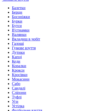
Балетки
Берци
Босоніжки
Бурки
Бутси
В'єтнамки
Валянки
Вкладиш в чобіт
Галоші
Гумове взуття
Дутики
Капці
Кеди
Коралки
Крокси
Кросівки
Мокасини
Сабо
Сандалі
Сліпони
Туфлі
Уги
Устілка
Футбольне взуття