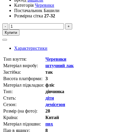
Категорія
Черевики
Постачальник
Башили
Розмірна сітка
27-32
-
+
Купити
Характеристики
Тип взуття:
Черевики
Матеріал виробу:
штучний лак
Застібка:
так
Висота платформи:
3
Матеріал підкладки:
фліс
Тип:
дівчинка
Стать:
діти
Сезон:
демісезон
Розмір (на фото):
28
Країна:
Китай
Матеріал підошви:
пвх
Пар в ящику:
8