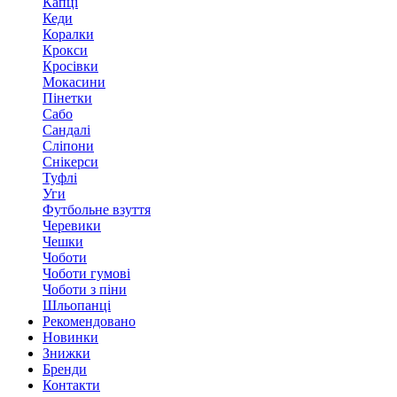
Капці
Кеди
Коралки
Крокси
Кросівки
Мокасини
Пінетки
Сабо
Сандалі
Сліпони
Снікерси
Туфлі
Уги
Футбольне взуття
Черевики
Чешки
Чоботи
Чоботи гумові
Чоботи з піни
Шльопанці
Рекомендовано
Новинки
Знижки
Бренди
Контакти