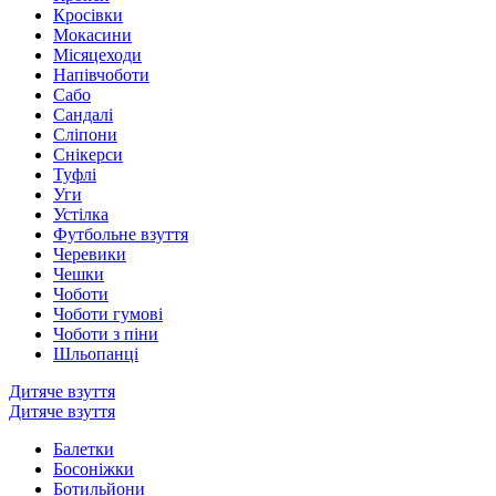
Кросівки
Мокасини
Місяцеходи
Напівчоботи
Сабо
Сандалі
Сліпони
Снікерси
Туфлі
Уги
Устілка
Футбольне взуття
Черевики
Чешки
Чоботи
Чоботи гумові
Чоботи з піни
Шльопанці
Дитяче взуття
Дитяче взуття
Балетки
Босоніжки
Ботильйони