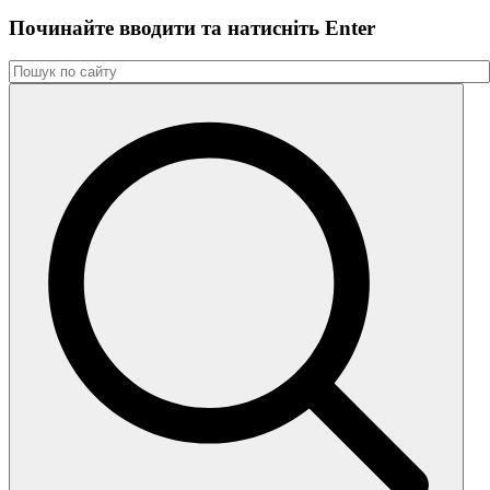
Починайте вводити та натиснiть Enter