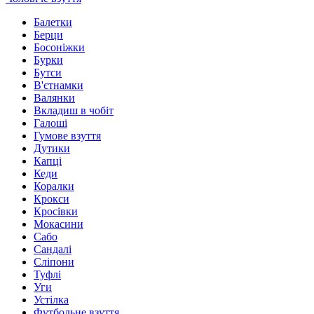
Балетки
Берци
Босоніжки
Бурки
Бутси
В'єтнамки
Валянки
Вкладиш в чобіт
Галоші
Гумове взуття
Дутики
Капці
Кеди
Коралки
Крокси
Кросівки
Мокасини
Сабо
Сандалі
Сліпони
Туфлі
Уги
Устілка
Футбольне взуття