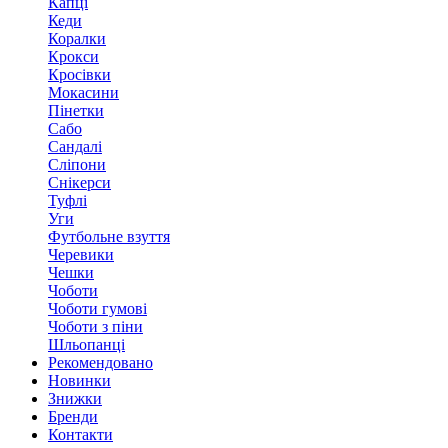
Капці
Кеди
Коралки
Крокси
Кросівки
Мокасини
Пінетки
Сабо
Сандалі
Сліпони
Снікерси
Туфлі
Уги
Футбольне взуття
Черевики
Чешки
Чоботи
Чоботи гумові
Чоботи з піни
Шльопанці
Рекомендовано
Новинки
Знижки
Бренди
Контакти