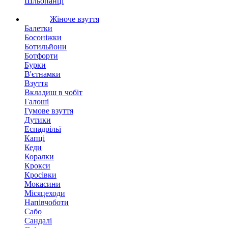
Шльопанці
Жіноче взуття
Балетки
Босоніжки
Ботильйони
Ботфорти
Бурки
В'єтнамки
Взуття
Вкладиш в чобіт
Галоші
Гумове взуття
Дутики
Еспадрільї
Капці
Кеди
Коралки
Крокси
Кросівки
Мокасини
Місяцеходи
Напівчоботи
Сабо
Сандалі