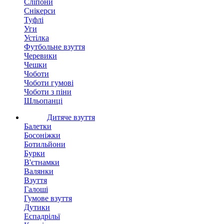
Сліпони
Снікерси
Туфлі
Уги
Устілка
Футбольне взуття
Черевики
Чешки
Чоботи
Чоботи гумові
Чоботи з піни
Шльопанці
Дитяче взуття
Балетки
Босоніжки
Ботильйони
Бурки
В'єтнамки
Валянки
Взуття
Галоші
Гумове взуття
Дутики
Еспадрільї