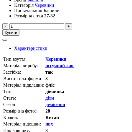
Категорія
Черевики
Постачальник
Башили
Розмірна сітка
27-32
-
+
Купити
Характеристики
Тип взуття:
Черевики
Матеріал виробу:
штучний лак
Застібка:
так
Висота платформи:
3
Матеріал підкладки:
фліс
Тип:
дівчинка
Стать:
діти
Сезон:
демісезон
Розмір (на фото):
28
Країна:
Китай
Матеріал підошви:
пвх
Пар в ящику:
8