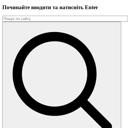
Починайте вводити та натиснiть Enter