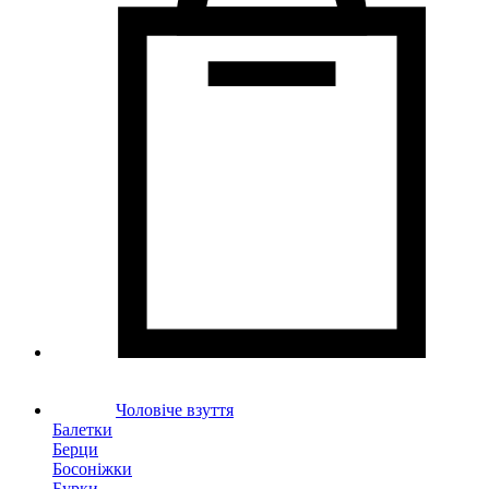
Чоловіче взуття
Балетки
Берци
Босоніжки
Бурки