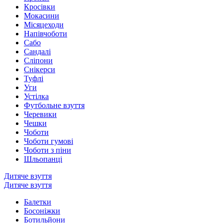
Кросівки
Мокасини
Місяцеходи
Напівчоботи
Сабо
Сандалі
Сліпони
Снікерси
Туфлі
Уги
Устілка
Футбольне взуття
Черевики
Чешки
Чоботи
Чоботи гумові
Чоботи з піни
Шльопанці
Дитяче взуття
Дитяче взуття
Балетки
Босоніжки
Ботильйони