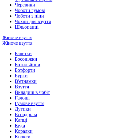
Черевики
Чоботи гумові
Чоботи з піни
Чохли для взуття
Шльопанці
Жіноче взуття
Жіноче взуття
Балетки
Босоніжки
Ботильйони
Ботфорти
Бурки
В'єтнамки
Взуття
Вкладиш в чобіт
Галоші
Гумове взуття
Дутики
Еспадрільї
Капці
Кеди
Коралки
Крокси