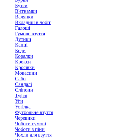
Бутси
В'єтнамки
Валянки
Вкладиш в чобіт
Галоші
Гумове взуття
Дутики
Капці
Кеди
Коралки
Крокси
Кросівки
Мокасини
Сабо
Сандалі
Сліпони
Туфлі
Уги
Устілка
Футбольне взуття
Черевики
Чоботи гумові
Чоботи з піни
Чохли для взуття