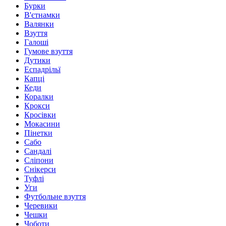
Бурки
В'єтнамки
Валянки
Взуття
Галоші
Гумове взуття
Дутики
Еспадрільї
Капці
Кеди
Коралки
Крокси
Кросівки
Мокасини
Пінетки
Сабо
Сандалі
Сліпони
Снікерси
Туфлі
Уги
Футбольне взуття
Черевики
Чешки
Чоботи