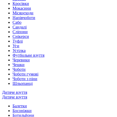
Кросівки
Мокасини
Місяцеходи
Напівчоботи
Сабо
Сандалі
Сліпони
Снікерси
Туфлі
Уги
Устілка
Футбольне взуття
Черевики
Чешки
Чоботи
Чоботи гумові
Чоботи з піни
Шльопанці
Дитяче взуття
Дитяче взуття
Балетки
Босоніжки
Ботильйони