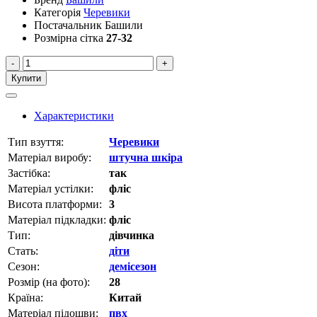
Категорія
Черевики
Постачальник
Башили
Розмірна сітка
27-32
-
+
Купити
Характеристики
Тип взуття:
Черевики
Матеріал виробу:
штучна шкіра
Застібка:
так
Матеріал устілки:
фліс
Висота платформи:
3
Матеріал підкладки:
фліс
Тип:
дівчинка
Стать:
діти
Сезон:
демісезон
Розмір (на фото):
28
Країна:
Китай
Матеріал підошви:
пвх