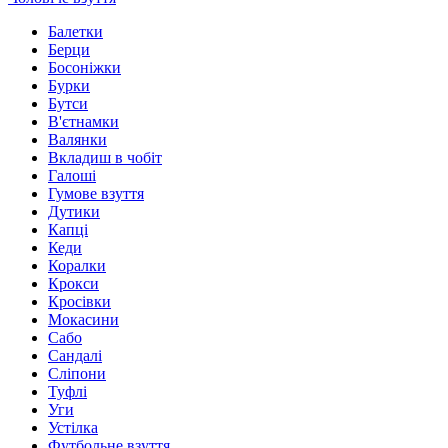
Балетки
Берци
Босоніжки
Бурки
Бутси
В'єтнамки
Валянки
Вкладиш в чобіт
Галоші
Гумове взуття
Дутики
Капці
Кеди
Коралки
Крокси
Кросівки
Мокасини
Сабо
Сандалі
Сліпони
Туфлі
Уги
Устілка
Футбольне взуття