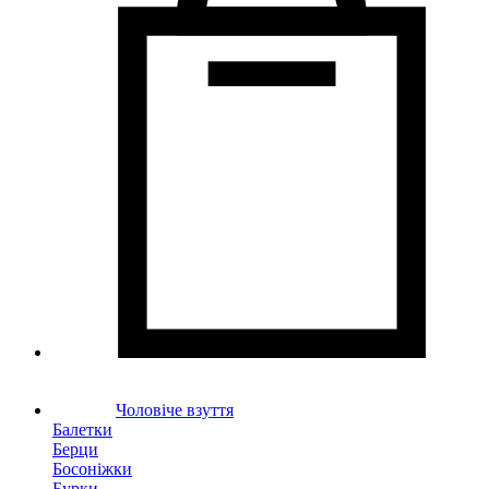
Чоловіче взуття
Балетки
Берци
Босоніжки
Бурки