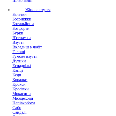
Шльопанці
Жіноче взуття
Балетки
Босоніжки
Ботильйони
Ботфорти
Бурки
В'єтнамки
Взуття
Вкладиш в чобіт
Галоші
Гумове взуття
Дутики
Еспадрільї
Капці
Кеди
Коралки
Крокси
Кросівки
Мокасини
Місяцеходи
Напівчоботи
Сабо
Сандалі