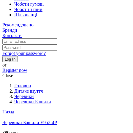
Чоботи гумові
Чоботи з піни
Шльопанці
Рекомендовано
Бренди
Контакти
Forgot your password?
Log In
or
Register now
Close
Головна
Дитяче взуття
Черевики
Черевики Башили
Назад
Черевики Башили E952-4P
380 грн.