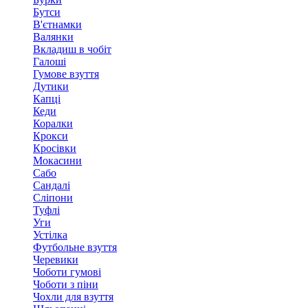
Бутси
В'єтнамки
Валянки
Вкладиш в чобіт
Галоші
Гумове взуття
Дутики
Капці
Кеди
Коралки
Крокси
Кросівки
Мокасини
Сабо
Сандалі
Сліпони
Туфлі
Уги
Устілка
Футбольне взуття
Черевики
Чоботи гумові
Чоботи з піни
Чохли для взуття