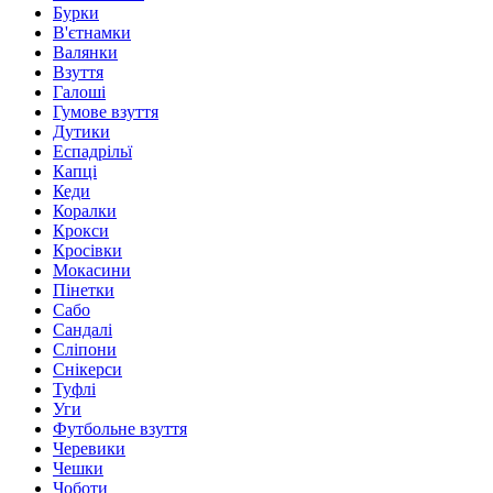
Бурки
В'єтнамки
Валянки
Взуття
Галоші
Гумове взуття
Дутики
Еспадрільї
Капці
Кеди
Коралки
Крокси
Кросівки
Мокасини
Пінетки
Сабо
Сандалі
Сліпони
Снікерси
Туфлі
Уги
Футбольне взуття
Черевики
Чешки
Чоботи