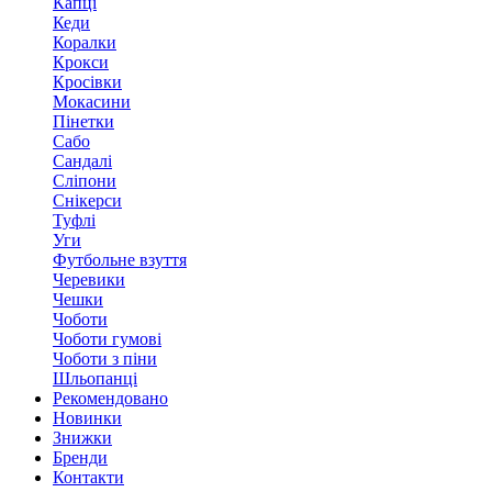
Капці
Кеди
Коралки
Крокси
Кросівки
Мокасини
Пінетки
Сабо
Сандалі
Сліпони
Снікерси
Туфлі
Уги
Футбольне взуття
Черевики
Чешки
Чоботи
Чоботи гумові
Чоботи з піни
Шльопанці
Рекомендовано
Новинки
Знижки
Бренди
Контакти