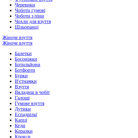
Черевики
Чоботи гумові
Чоботи з піни
Чохли для взуття
Шльопанці
Жіноче взуття
Жіноче взуття
Балетки
Босоніжки
Ботильйони
Ботфорти
Бурки
В'єтнамки
Взуття
Вкладиш в чобіт
Галоші
Гумове взуття
Дутики
Еспадрільї
Капці
Кеди
Коралки
Крокси