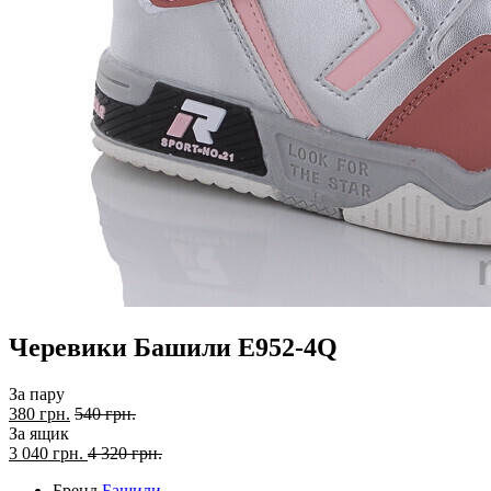
Черевики Башили E952-4Q
За пару
380 грн.
540 грн.
За ящик
3 040
грн.
4 320 грн.
Бренд
Башили