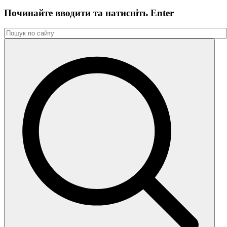
Починайте вводити та натиснiть Enter