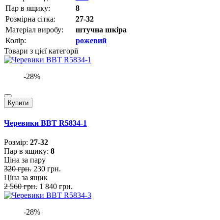
Пар в ящику:
8
Розмірна сітка:
27-32
Матеріал виробу:
штучна шкіра
Колір:
рожевий
Товари з цієї категорії
-28%
Купити
Черевики BBT R5834-1
Розмiр:
27-32
Пар в ящику:
8
Ціна за пару
320 грн.
230 грн.
Ціна за ящик
2 560 грн.
1 840 грн.
-28%