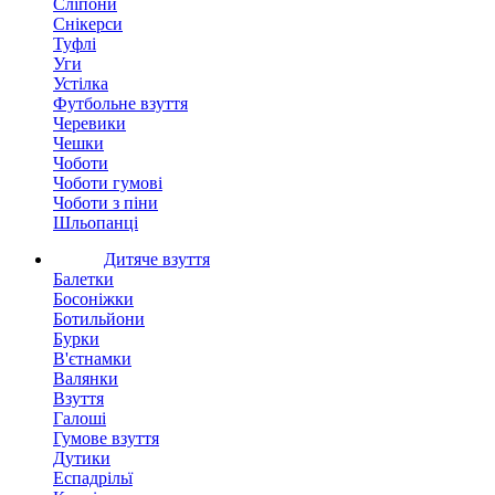
Сліпони
Снікерси
Туфлі
Уги
Устілка
Футбольне взуття
Черевики
Чешки
Чоботи
Чоботи гумові
Чоботи з піни
Шльопанці
Дитяче взуття
Балетки
Босоніжки
Ботильйони
Бурки
В'єтнамки
Валянки
Взуття
Галоші
Гумове взуття
Дутики
Еспадрільї