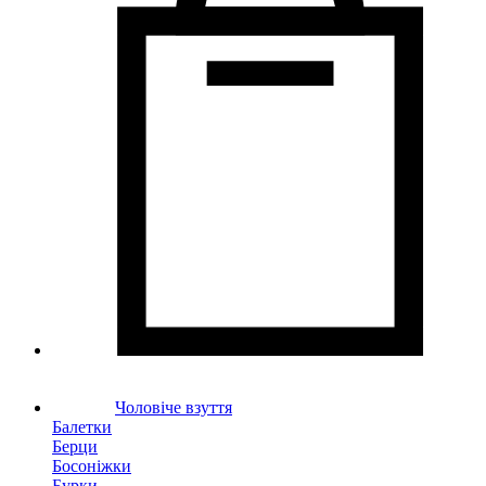
Чоловіче взуття
Балетки
Берци
Босоніжки
Бурки