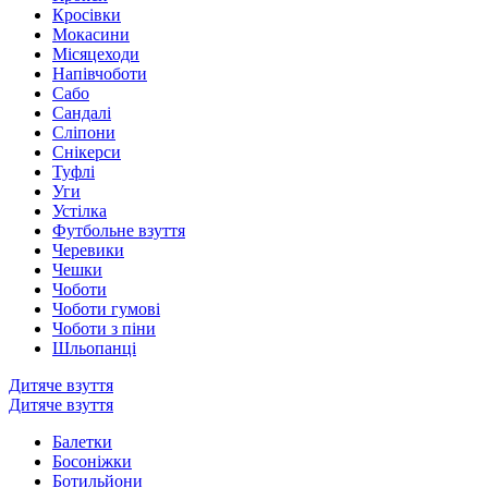
Кросівки
Мокасини
Місяцеходи
Напівчоботи
Сабо
Сандалі
Сліпони
Снікерси
Туфлі
Уги
Устілка
Футбольне взуття
Черевики
Чешки
Чоботи
Чоботи гумові
Чоботи з піни
Шльопанці
Дитяче взуття
Дитяче взуття
Балетки
Босоніжки
Ботильйони