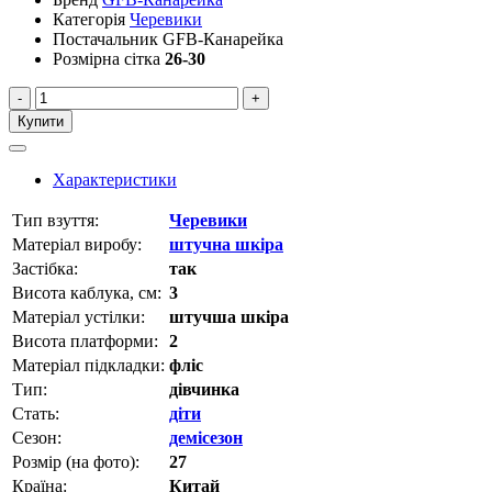
Категорія
Черевики
Постачальник
GFB-Канарейка
Розмірна сітка
26-30
-
+
Купити
Характеристики
Тип взуття:
Черевики
Матеріал виробу:
штучна шкіра
Застібка:
так
Висота каблука, см:
3
Матеріал устілки:
штучша шкіра
Висота платформи:
2
Матеріал підкладки:
фліс
Тип:
дівчинка
Стать:
діти
Сезон:
демісезон
Розмір (на фото):
27
Країна:
Китай