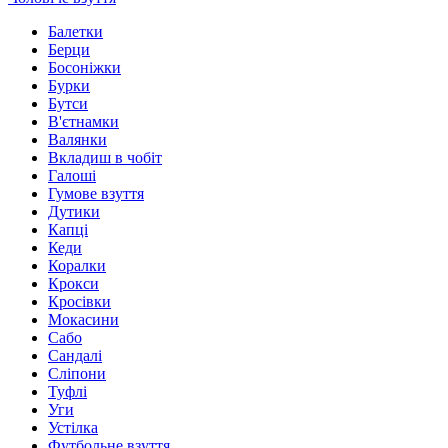
Балетки
Берци
Босоніжки
Бурки
Бутси
В'єтнамки
Валянки
Вкладиш в чобіт
Галоші
Гумове взуття
Дутики
Капці
Кеди
Коралки
Крокси
Кросівки
Мокасини
Сабо
Сандалі
Сліпони
Туфлі
Уги
Устілка
Футбольне взуття