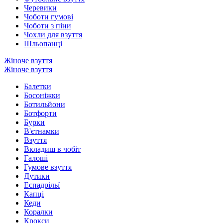
Черевики
Чоботи гумові
Чоботи з піни
Чохли для взуття
Шльопанці
Жіноче взуття
Жіноче взуття
Балетки
Босоніжки
Ботильйони
Ботфорти
Бурки
В'єтнамки
Взуття
Вкладиш в чобіт
Галоші
Гумове взуття
Дутики
Еспадрільї
Капці
Кеди
Коралки
Крокси