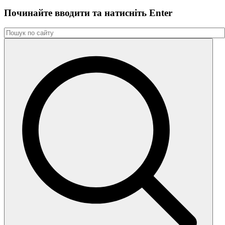
Починайте вводити та натиснiть Enter