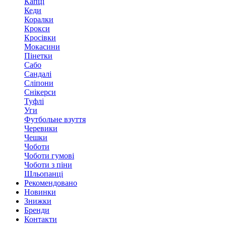
Капці
Кеди
Коралки
Крокси
Кросівки
Мокасини
Пінетки
Сабо
Сандалі
Сліпони
Снікерси
Туфлі
Уги
Футбольне взуття
Черевики
Чешки
Чоботи
Чоботи гумові
Чоботи з піни
Шльопанці
Рекомендовано
Новинки
Знижки
Бренди
Контакти