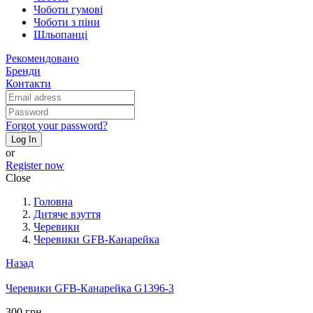
Чоботи гумові
Чоботи з піни
Шльопанці
Рекомендовано
Бренди
Контакти
Forgot your password?
Log In
or
Register now
Close
Головна
Дитяче взуття
Черевики
Черевики GFB-Канарейка
Назад
Черевики GFB-Канарейка G1396-3
300 грн.