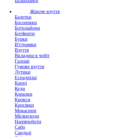
Шльопанці
Жіноче взуття
Балетки
Босоніжки
Ботильйони
Ботфорти
Бурки
В'єтнамки
Взуття
Вкладиш в чобіт
Галоші
Гумове взуття
Дутики
Еспадрільї
Капці
Кеди
Коралки
Крокси
Кросівки
Мокасини
Місяцеходи
Напівчоботи
Сабо
Сандалі