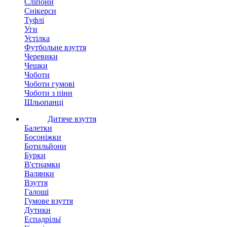
Сліпони
Снікерси
Туфлі
Уги
Устілка
Футбольне взуття
Черевики
Чешки
Чоботи
Чоботи гумові
Чоботи з піни
Шльопанці
Дитяче взуття
Балетки
Босоніжки
Ботильйони
Бурки
В'єтнамки
Валянки
Взуття
Галоші
Гумове взуття
Дутики
Еспадрільї