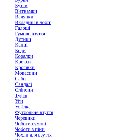
Бутси
В'єтнамки
Валянки
Вкладиш в чобіт
Галоші
Гумове взуття
Дутики
Капці
Кеди
Коралки
Крокси
Кросівки
Мокасини
Сабо
Сандалі
Сліпони
Туфлі
Уги
Устілка
Футбольне взуття
Черевики
Чоботи гумові
Чоботи з піни
Чохли для взуття