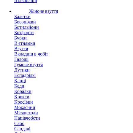
Шльопанці
Жіноче взуття
Балетки
Босоніжки
Ботильйони
Ботфорти
Бурки
В'єтнамки
Взуття
Вкладиш в чобіт
Галоші
Гумове взуття
Дутики
Еспадрільї
Капці
Кеди
Коралки
Крокси
Кросівки
Мокасини
Місяцеходи
Напівчоботи
Сабо
Сандалі