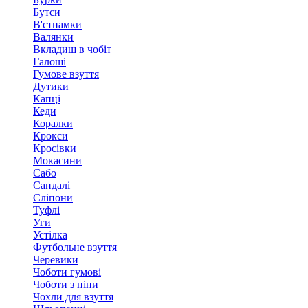
Бутси
В'єтнамки
Валянки
Вкладиш в чобіт
Галоші
Гумове взуття
Дутики
Капці
Кеди
Коралки
Крокси
Кросівки
Мокасини
Сабо
Сандалі
Сліпони
Туфлі
Уги
Устілка
Футбольне взуття
Черевики
Чоботи гумові
Чоботи з піни
Чохли для взуття