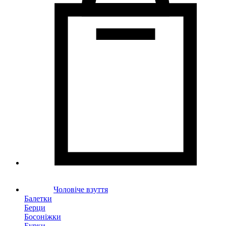
Чоловіче взуття
Балетки
Берци
Босоніжки
Бурки