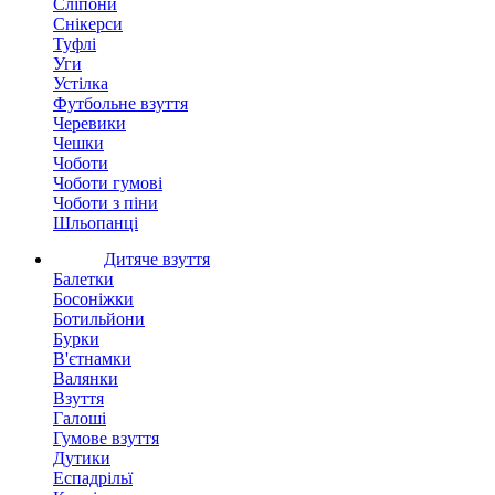
Сліпони
Снікерси
Туфлі
Уги
Устілка
Футбольне взуття
Черевики
Чешки
Чоботи
Чоботи гумові
Чоботи з піни
Шльопанці
Дитяче взуття
Балетки
Босоніжки
Ботильйони
Бурки
В'єтнамки
Валянки
Взуття
Галоші
Гумове взуття
Дутики
Еспадрільї