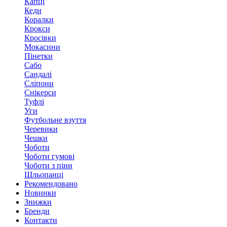
Капці
Кеди
Коралки
Крокси
Кросівки
Мокасини
Пінетки
Сабо
Сандалі
Сліпони
Снікерси
Туфлі
Уги
Футбольне взуття
Черевики
Чешки
Чоботи
Чоботи гумові
Чоботи з піни
Шльопанці
Рекомендовано
Новинки
Знижки
Бренди
Контакти