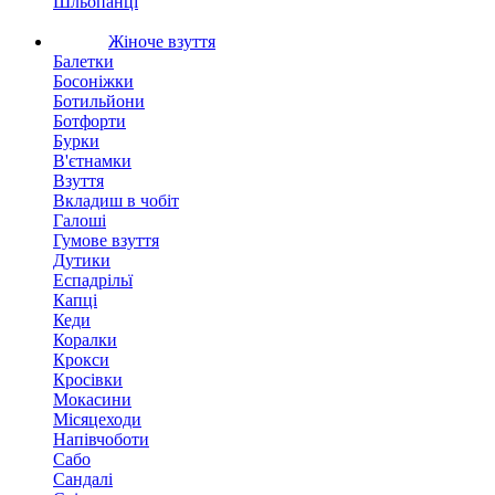
Шльопанці
Жіноче взуття
Балетки
Босоніжки
Ботильйони
Ботфорти
Бурки
В'єтнамки
Взуття
Вкладиш в чобіт
Галоші
Гумове взуття
Дутики
Еспадрільї
Капці
Кеди
Коралки
Крокси
Кросівки
Мокасини
Місяцеходи
Напівчоботи
Сабо
Сандалі