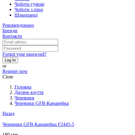
Чоботи гумові
Чоботи з піни
Шльопанці
Рекомендовано
Бренди
Контакти
Forgot your password?
Log In
or
Register now
Close
Головна
Дитяче взуття
Черевики
Черевики GFB-Канарейка
Назад
Черевики GFB-Канарейка F2445-5
180 грн.