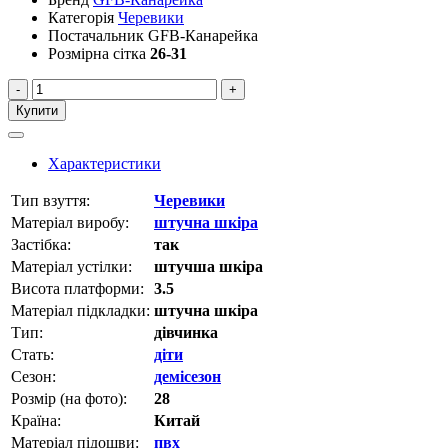
Категорія
Черевики
Постачальник
GFB-Канарейка
Розмірна сітка
26-31
-
+
Купити
Характеристики
Тип взуття:
Черевики
Матеріал виробу:
штучна шкіра
Застібка:
так
Матеріал устілки:
штучша шкіра
Висота платформи:
3.5
Матеріал підкладки:
штучна шкіра
Тип:
дівчинка
Стать:
діти
Сезон:
демісезон
Розмір (на фото):
28
Країна:
Китай
Матеріал підошви:
пвх