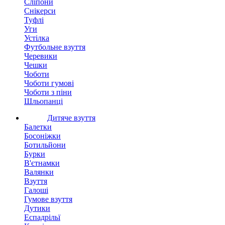
Сліпони
Снікерси
Туфлі
Уги
Устілка
Футбольне взуття
Черевики
Чешки
Чоботи
Чоботи гумові
Чоботи з піни
Шльопанці
Дитяче взуття
Балетки
Босоніжки
Ботильйони
Бурки
В'єтнамки
Валянки
Взуття
Галоші
Гумове взуття
Дутики
Еспадрільї