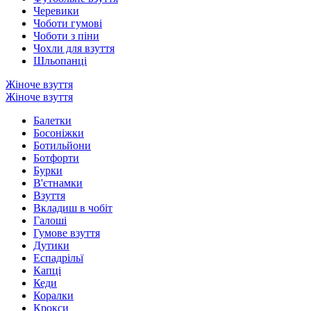
Черевики
Чоботи гумові
Чоботи з піни
Чохли для взуття
Шльопанці
Жіноче взуття
Жіноче взуття
Балетки
Босоніжки
Ботильйони
Ботфорти
Бурки
В'єтнамки
Взуття
Вкладиш в чобіт
Галоші
Гумове взуття
Дутики
Еспадрільї
Капці
Кеди
Коралки
Крокси