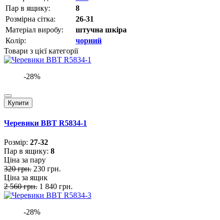
Пар в ящику:
8
Розмірна сітка:
26-31
Матеріал виробу:
штучна шкіра
Колір:
чорний
Товари з цієї категорії
-28%
Купити
Черевики BBT R5834-1
Розмiр:
27-32
Пар в ящику:
8
Ціна за пару
320 грн.
230 грн.
Ціна за ящик
2 560 грн.
1 840 грн.
-28%