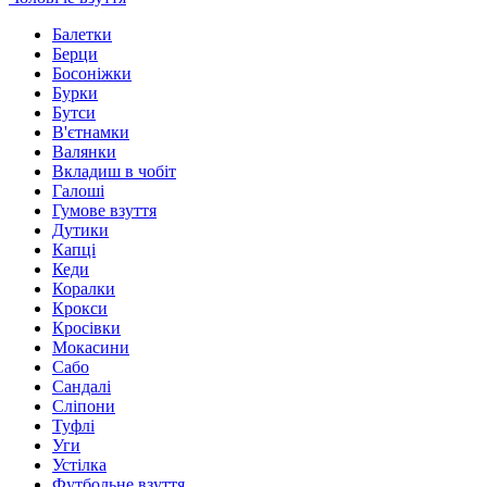
Балетки
Берци
Босоніжки
Бурки
Бутси
В'єтнамки
Валянки
Вкладиш в чобіт
Галоші
Гумове взуття
Дутики
Капці
Кеди
Коралки
Крокси
Кросівки
Мокасини
Сабо
Сандалі
Сліпони
Туфлі
Уги
Устілка
Футбольне взуття