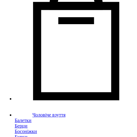
Чоловіче взуття
Балетки
Берци
Босоніжки
Бурки