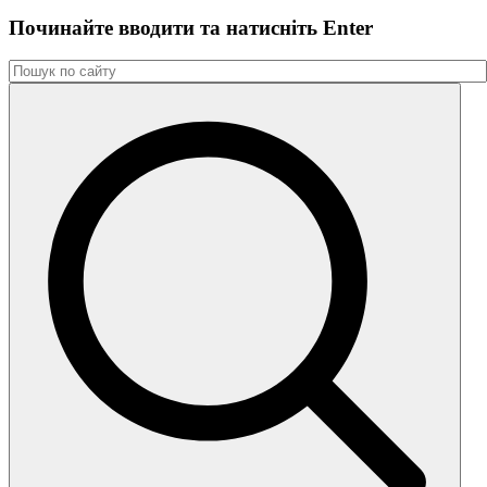
Починайте вводити та натиснiть Enter