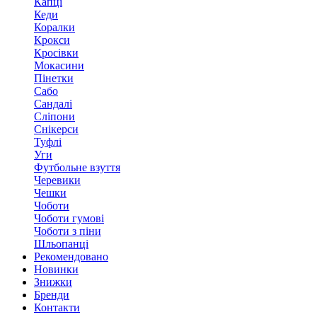
Капці
Кеди
Коралки
Крокси
Кросівки
Мокасини
Пінетки
Сабо
Сандалі
Сліпони
Снікерси
Туфлі
Уги
Футбольне взуття
Черевики
Чешки
Чоботи
Чоботи гумові
Чоботи з піни
Шльопанці
Рекомендовано
Новинки
Знижки
Бренди
Контакти