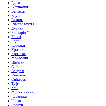
Бурки
В'єтнамки
Валянки
Взуття
Галоші
Гумове взуття
Дутики
Еспадрільї
Капці
Кеди
Коралки
Крокси
Кросівки
Мокасини
Пінетки
Сабо
Сандалі
Сліпони
Снікерси
Туфлі
Уги
Футбольне взуття
Черевики
Чешки
Чоботи