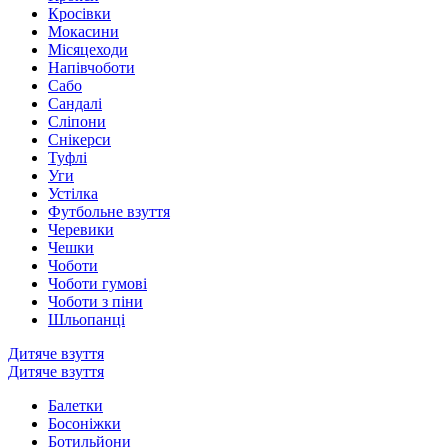
Кросівки
Мокасини
Місяцеходи
Напівчоботи
Сабо
Сандалі
Сліпони
Снікерси
Туфлі
Уги
Устілка
Футбольне взуття
Черевики
Чешки
Чоботи
Чоботи гумові
Чоботи з піни
Шльопанці
Дитяче взуття
Дитяче взуття
Балетки
Босоніжки
Ботильйони