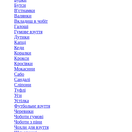
Бутси
В'єтнамки
Валянки
Вкладиш в чобіт
Галоші
Гумове взуття
Дутики
Капці
Кеди
Коралки
Крокси
Кросівки
Мокасини
Сабо
Сандалі
Сліпони
Туфлі
Уги
Устілка
Футбольне взуття
Черевики
Чоботи гумові
Чоботи з піни
Чохли для взуття