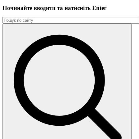
Починайте вводити та натиснiть Enter