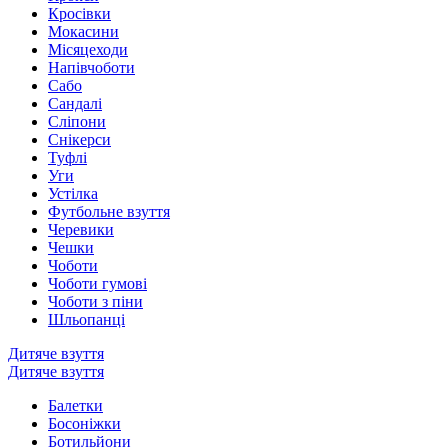
Кросівки
Мокасини
Місяцеходи
Напівчоботи
Сабо
Сандалі
Сліпони
Снікерси
Туфлі
Уги
Устілка
Футбольне взуття
Черевики
Чешки
Чоботи
Чоботи гумові
Чоботи з піни
Шльопанці
Дитяче взуття
Дитяче взуття
Балетки
Босоніжки
Ботильйони