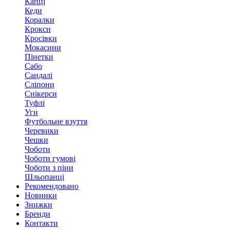
Капці
Кеди
Коралки
Крокси
Кросівки
Мокасини
Пінетки
Сабо
Сандалі
Сліпони
Снікерси
Туфлі
Уги
Футбольне взуття
Черевики
Чешки
Чоботи
Чоботи гумові
Чоботи з піни
Шльопанці
Рекомендовано
Новинки
Знижки
Бренди
Контакти