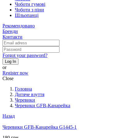
Чоботи гумові
Чоботи з піни
Шльопанці
Рекомендовано
Бренди
Контакти
Forgot your password?
Log In
or
Register now
Close
Головна
Дитяче взуття
Черевики
Черевики GFB-Канарейка
Назад
Черевики GFB-Канарейка G1445-1
180 грн.