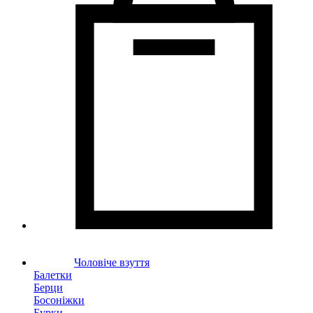
Чоловіче взуття
Балетки
Берци
Босоніжки
Бурки