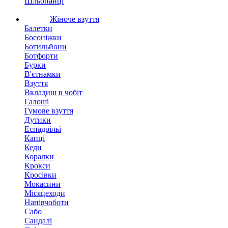
Шльопанці
Жіноче взуття
Балетки
Босоніжки
Ботильйони
Ботфорти
Бурки
В'єтнамки
Взуття
Вкладиш в чобіт
Галоші
Гумове взуття
Дутики
Еспадрільї
Капці
Кеди
Коралки
Крокси
Кросівки
Мокасини
Місяцеходи
Напівчоботи
Сабо
Сандалі