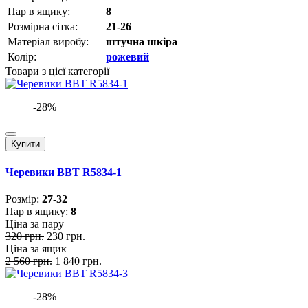
Пар в ящику:
8
Розмірна сітка:
21-26
Матеріал виробу:
штучна шкіра
Колір:
рожевий
Товари з цієї категорії
-28%
Купити
Черевики BBT R5834-1
Розмiр:
27-32
Пар в ящику:
8
Ціна за пару
320 грн.
230 грн.
Ціна за ящик
2 560 грн.
1 840 грн.
-28%