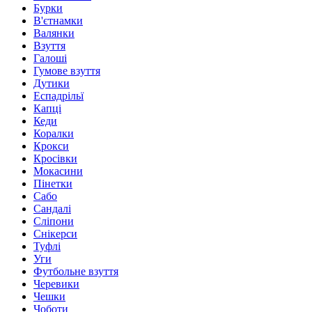
Бурки
В'єтнамки
Валянки
Взуття
Галоші
Гумове взуття
Дутики
Еспадрільї
Капці
Кеди
Коралки
Крокси
Кросівки
Мокасини
Пінетки
Сабо
Сандалі
Сліпони
Снікерси
Туфлі
Уги
Футбольне взуття
Черевики
Чешки
Чоботи