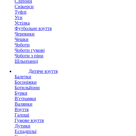
Сліпони
Снікерси
Туфлі
Уги
Устілка
Футбольне взуття
Черевики
Чешки
Чоботи
Чоботи гумові
Чоботи з піни
Шльопанці
Дитяче взуття
Балетки
Босоніжки
Ботильйони
Бурки
В'єтнамки
Валянки
Взуття
Галоші
Гумове взуття
Дутики
Еспадрільї