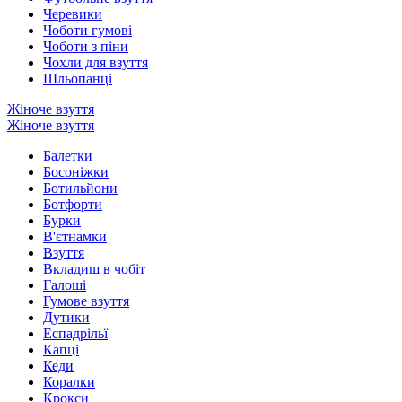
Черевики
Чоботи гумові
Чоботи з піни
Чохли для взуття
Шльопанці
Жіноче взуття
Жіноче взуття
Балетки
Босоніжки
Ботильйони
Ботфорти
Бурки
В'єтнамки
Взуття
Вкладиш в чобіт
Галоші
Гумове взуття
Дутики
Еспадрільї
Капці
Кеди
Коралки
Крокси