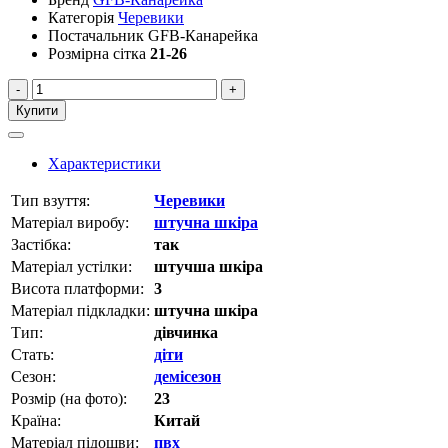
Категорія
Черевики
Постачальник
GFB-Канарейка
Розмірна сітка
21-26
-
+
Купити
Характеристики
Тип взуття:
Черевики
Матеріал виробу:
штучна шкіра
Застібка:
так
Матеріал устілки:
штучша шкіра
Висота платформи:
3
Матеріал підкладки:
штучна шкіра
Тип:
дівчинка
Стать:
діти
Сезон:
демісезон
Розмір (на фото):
23
Країна:
Китай
Матеріал підошви:
пвх