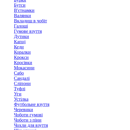
Бутси
В'єтнамки
Валянки
Вкладиш в чобіт
Галоші
Гумове взуття
Дутики
Капці
Кеди
Коралки
Крокси
Кросівки
Мокасини
Сабо
Сандалі
Сліпони
Туфлі
Уги
Устілка
Футбольне взуття
Черевики
Чоботи гумові
Чоботи з піни
Чохли для взуття