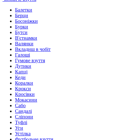
Балетки
Берци
Босоніжки
Бурки
Бутси
В'єтнамки
Валянки
Вкладиш в чобіт
Галоші
Гумове взуття
Дутики
Капці
Кеди
Коралки
Крокси
Кросівки
Мокасини
Сабо
Сандалі
Сліпони
Туфлі
Уги
Устілка
Футбольне взуття