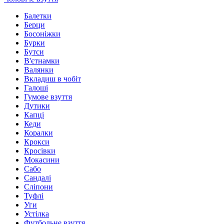
Балетки
Берци
Босоніжки
Бурки
Бутси
В'єтнамки
Валянки
Вкладиш в чобіт
Галоші
Гумове взуття
Дутики
Капці
Кеди
Коралки
Крокси
Кросівки
Мокасини
Сабо
Сандалі
Сліпони
Туфлі
Уги
Устілка
Футбольне взуття