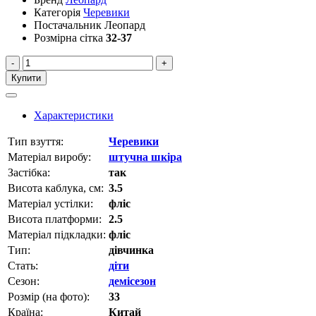
Категорія
Черевики
Постачальник
Леопард
Розмірна сітка
32-37
-
+
Купити
Характеристики
Тип взуття:
Черевики
Матеріал виробу:
штучна шкіра
Застібка:
так
Висота каблука, см:
3.5
Матеріал устілки:
фліс
Висота платформи:
2.5
Матеріал підкладки:
фліс
Тип:
дівчинка
Стать:
діти
Сезон:
демісезон
Розмір (на фото):
33
Країна:
Китай