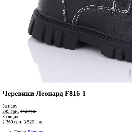
Черевики Леопард F816-1
За пару
295 грн.
440 грн.
За ящик
2 360
грн.
3 520 грн.
Бренд
Леопард