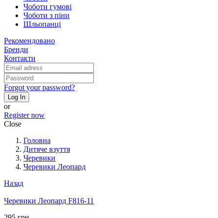
Чоботи гумові
Чоботи з піни
Шльопанці
Рекомендовано
Бренди
Контакти
Forgot your password?
Log In
or
Register now
Close
Головна
Дитяче взуття
Черевики
Черевики Леопард
Назад
Черевики Леопард F816-11
295 грн.