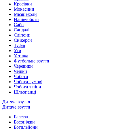
Кросівки
Мокасини
Місяцеходи
Напівчоботи
Сабо
Сандалі
Сліпони
Снікерси
Туфлі
Уги
Устілка
Футбольне взуття
Черевики
Чешки
Чоботи
Чоботи гумові
Чоботи з піни
Шльопанці
Дитяче взуття
Дитяче взуття
Балетки
Босоніжки
Ботильйони