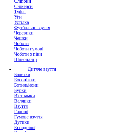
Сліпони
Снікерси
Туфлі
Уги
Устілка
Футбольне взуття
Черевики
Чешки
Чоботи
Чоботи гумові
Чоботи з піни
Шльопанці
Дитяче взуття
Балетки
Босоніжки
Ботильйони
Бурки
В'єтнамки
Валянки
Взуття
Галоші
Гумове взуття
Дутики
Еспадрільї