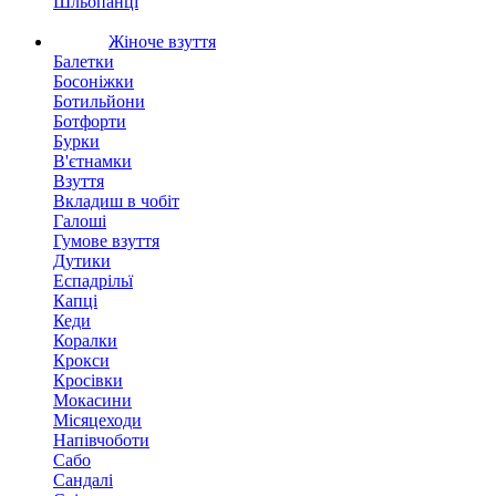
Шльопанці
Жіноче взуття
Балетки
Босоніжки
Ботильйони
Ботфорти
Бурки
В'єтнамки
Взуття
Вкладиш в чобіт
Галоші
Гумове взуття
Дутики
Еспадрільї
Капці
Кеди
Коралки
Крокси
Кросівки
Мокасини
Місяцеходи
Напівчоботи
Сабо
Сандалі