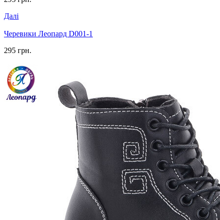
Далі
Черевики Леопард D001-1
295 грн.