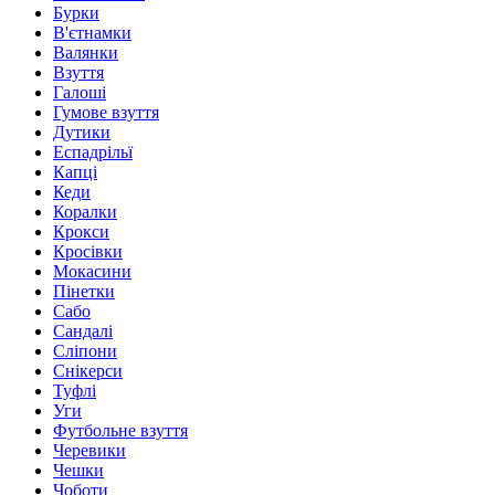
Бурки
В'єтнамки
Валянки
Взуття
Галоші
Гумове взуття
Дутики
Еспадрільї
Капці
Кеди
Коралки
Крокси
Кросівки
Мокасини
Пінетки
Сабо
Сандалі
Сліпони
Снікерси
Туфлі
Уги
Футбольне взуття
Черевики
Чешки
Чоботи