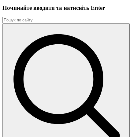
Починайте вводити та натиснiть Enter