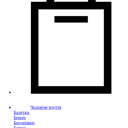
Чоловіче взуття
Балетки
Берци
Босоніжки
Бурки