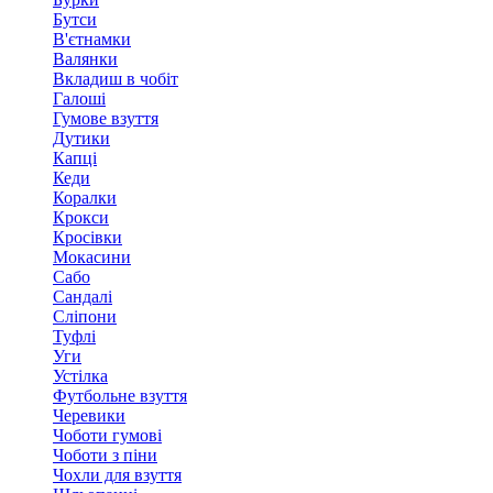
Бутси
В'єтнамки
Валянки
Вкладиш в чобіт
Галоші
Гумове взуття
Дутики
Капці
Кеди
Коралки
Крокси
Кросівки
Мокасини
Сабо
Сандалі
Сліпони
Туфлі
Уги
Устілка
Футбольне взуття
Черевики
Чоботи гумові
Чоботи з піни
Чохли для взуття