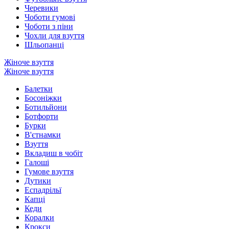
Черевики
Чоботи гумові
Чоботи з піни
Чохли для взуття
Шльопанці
Жіноче взуття
Жіноче взуття
Балетки
Босоніжки
Ботильйони
Ботфорти
Бурки
В'єтнамки
Взуття
Вкладиш в чобіт
Галоші
Гумове взуття
Дутики
Еспадрільї
Капці
Кеди
Коралки
Крокси