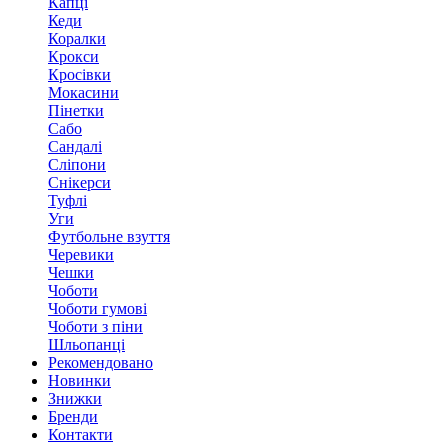
Капці
Кеди
Коралки
Крокси
Кросівки
Мокасини
Пінетки
Сабо
Сандалі
Сліпони
Снікерси
Туфлі
Уги
Футбольне взуття
Черевики
Чешки
Чоботи
Чоботи гумові
Чоботи з піни
Шльопанці
Рекомендовано
Новинки
Знижки
Бренди
Контакти