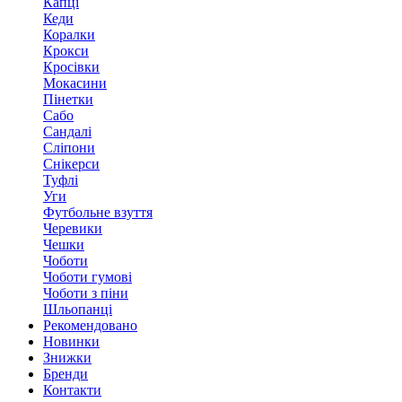
Капці
Кеди
Коралки
Крокси
Кросівки
Мокасини
Пінетки
Сабо
Сандалі
Сліпони
Снікерси
Туфлі
Уги
Футбольне взуття
Черевики
Чешки
Чоботи
Чоботи гумові
Чоботи з піни
Шльопанці
Рекомендовано
Новинки
Знижки
Бренди
Контакти