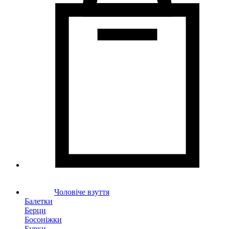
Чоловіче взуття
Балетки
Берци
Босоніжки
Бурки