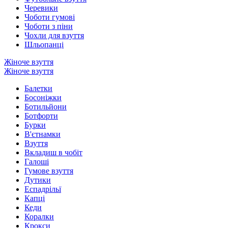
Черевики
Чоботи гумові
Чоботи з піни
Чохли для взуття
Шльопанці
Жіноче взуття
Жіноче взуття
Балетки
Босоніжки
Ботильйони
Ботфорти
Бурки
В'єтнамки
Взуття
Вкладиш в чобіт
Галоші
Гумове взуття
Дутики
Еспадрільї
Капці
Кеди
Коралки
Крокси