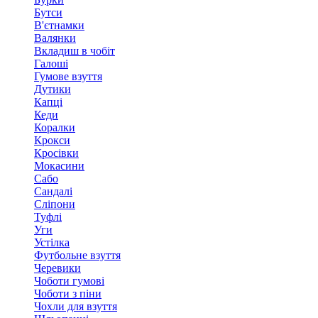
Бутси
В'єтнамки
Валянки
Вкладиш в чобіт
Галоші
Гумове взуття
Дутики
Капці
Кеди
Коралки
Крокси
Кросівки
Мокасини
Сабо
Сандалі
Сліпони
Туфлі
Уги
Устілка
Футбольне взуття
Черевики
Чоботи гумові
Чоботи з піни
Чохли для взуття