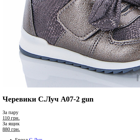
Черевики С.Луч A07-2 gun
За пару
110 грн.
За ящик
880
грн.
Бренд
С.Луч