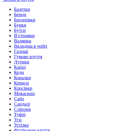
Балетки
Берци
Босоніжки
Бурки
Бутси
В'єтнамки
Валянки
Вкладиш в чобіт
Галоші
Гумове взуття
Дутики
Капці
Кеди
Коралки
Крокси
Кросівки
Мокасини
Сабо
Сандалі
Сліпони
Туфлі
Уги
Устілка
Футбольне взуття