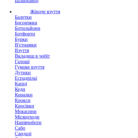
Шльопанці
Жіноче взуття
Балетки
Босоніжки
Ботильйони
Ботфорти
Бурки
В'єтнамки
Взуття
Вкладиш в чобіт
Галоші
Гумове взуття
Дутики
Еспадрільї
Капці
Кеди
Коралки
Крокси
Кросівки
Мокасини
Місяцеходи
Напівчоботи
Сабо
Сандалі