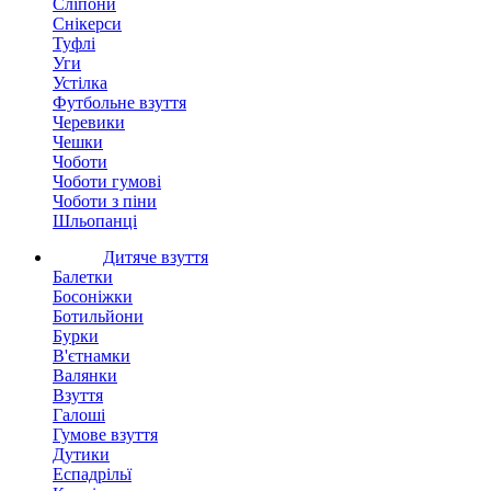
Сліпони
Снікерси
Туфлі
Уги
Устілка
Футбольне взуття
Черевики
Чешки
Чоботи
Чоботи гумові
Чоботи з піни
Шльопанці
Дитяче взуття
Балетки
Босоніжки
Ботильйони
Бурки
В'єтнамки
Валянки
Взуття
Галоші
Гумове взуття
Дутики
Еспадрільї