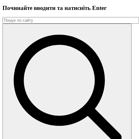
Починайте вводити та натиснiть Enter