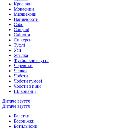
Кросівки
Мокасини
Місяцеходи
Напівчоботи
Сабо
Сандалі
Сліпони
Снікерси
Туфлі
Уги
Устілка
Футбольне взуття
Черевики
Чешки
Чоботи
Чоботи гумові
Чоботи з піни
Шльопанці
Дитяче взуття
Дитяче взуття
Балетки
Босоніжки
Ботильйони