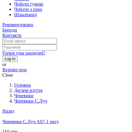
Чоботи гумові
Чоботи з піни
Шльопанці
Рекомендовано
Бренди
Контакти
Forgot your password?
Log In
or
Register now
Close
Головна
Дитяче взуття
Черевики
Черевики С.Луч
Назад
Черевики С.Луч A07-1 navy
110 грн.