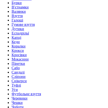
Бурки
В'єтнамки
Валянки
Взуття
Галоші
Гумове взуття
Дутики
Еспадрільї
Капці
Кеди
Коралки
Крокси
Кросівки
Мокасини
Пінетки
Сабо
Сандалі
Сліпони
Снікерси
Туфлі
Уги
Футбольне взуття
Черевики
Чешки
Чоботи