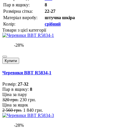
Пар в ящику:
8
Розмірна сітка:
22-27
Матеріал виробу:
штучна шкіра
Колір:
срібний
Товари з цієї категорії
-28%
Купити
Черевики BBT R5834-1
Розмiр:
27-32
Пар в ящику:
8
Ціна за пару
320 грн.
230 грн.
Ціна за ящик
2 560 грн.
1 840 грн.
-28%