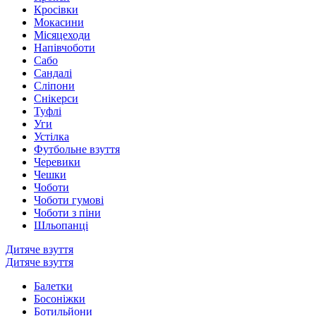
Кросівки
Мокасини
Місяцеходи
Напівчоботи
Сабо
Сандалі
Сліпони
Снікерси
Туфлі
Уги
Устілка
Футбольне взуття
Черевики
Чешки
Чоботи
Чоботи гумові
Чоботи з піни
Шльопанці
Дитяче взуття
Дитяче взуття
Балетки
Босоніжки
Ботильйони