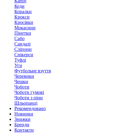
Капці
Кеди
Коралки
Крокси
Кросівки
Мокасини
Пінетки
Сабо
Сандалі
Сліпони
Снікерси
Туфлі
Уги
Футбольне взуття
Черевики
Чешки
Чоботи
Чоботи гумові
Чоботи з піни
Шльопанці
Рекомендовано
Новинки
Знижки
Бренди
Контакти