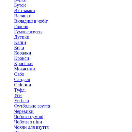
Бутси
В'єтнамки
Валянки
Вкладиш в чобіт
Галоші
Гумове взуття
Дутики
Капці
Кеди
Коралки
Крокси
Кросівки
Мокасини
Сабо
Сандалі
Сліпони
Туфлі
Уги
Устілка
Футбольне взуття
Черевики
Чоботи гумові
Чоботи з піни
Чохли для взуття