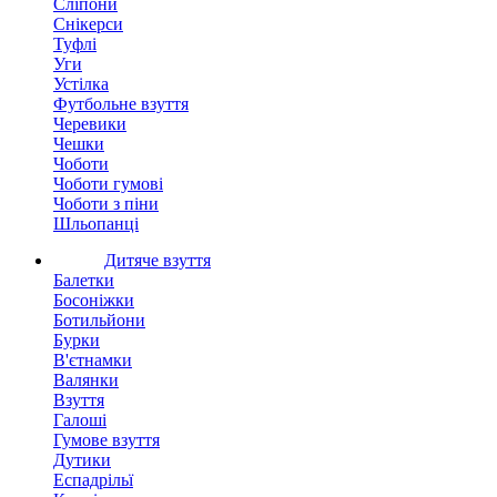
Сліпони
Снікерси
Туфлі
Уги
Устілка
Футбольне взуття
Черевики
Чешки
Чоботи
Чоботи гумові
Чоботи з піни
Шльопанці
Дитяче взуття
Балетки
Босоніжки
Ботильйони
Бурки
В'єтнамки
Валянки
Взуття
Галоші
Гумове взуття
Дутики
Еспадрільї