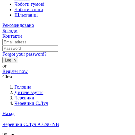
Чоботи гумові
Чоботи з піни
Шльопанці
Рекомендовано
Бренди
Контакти
Forgot your password?
Log In
or
Register now
Close
Головна
Дитяче взуття
Черевики
Черевики С.Луч
Назад
Черевики С.Луч A7296-NB
90 грн.