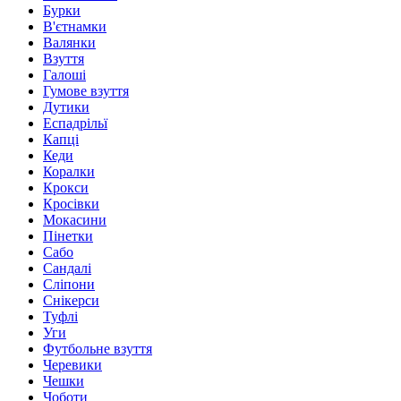
Бурки
В'єтнамки
Валянки
Взуття
Галоші
Гумове взуття
Дутики
Еспадрільї
Капці
Кеди
Коралки
Крокси
Кросівки
Мокасини
Пінетки
Сабо
Сандалі
Сліпони
Снікерси
Туфлі
Уги
Футбольне взуття
Черевики
Чешки
Чоботи