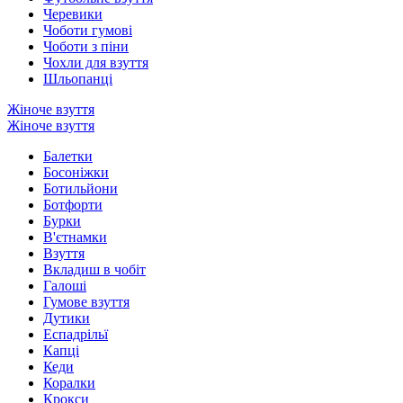
Черевики
Чоботи гумові
Чоботи з піни
Чохли для взуття
Шльопанці
Жіноче взуття
Жіноче взуття
Балетки
Босоніжки
Ботильйони
Ботфорти
Бурки
В'єтнамки
Взуття
Вкладиш в чобіт
Галоші
Гумове взуття
Дутики
Еспадрільї
Капці
Кеди
Коралки
Крокси