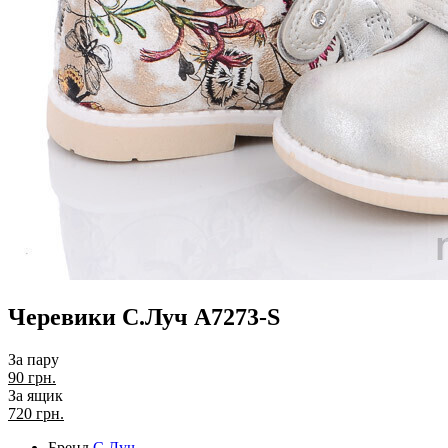
Черевики С.Луч A7273-S
За пару
90 грн.
За ящик
720
грн.
Бренд
С.Луч