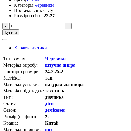
Категорія
Черевики
Постачальник
С.Луч
Розмірна сітка
22-27
-
+
Купити
Характеристики
Тип взуття:
Черевики
Матеріал виробу:
штучна шкіра
Повторні розміри:
24-2,25-2
Застібка:
так
Матеріал устілки:
натуральна шкіра
Матеріал підкладки:
текстиль
Тип:
дівчинка
Стать:
діти
Сезон:
демісезон
Розмір (на фото):
22
Країна:
Китай
Матеріал підошви:
пвх