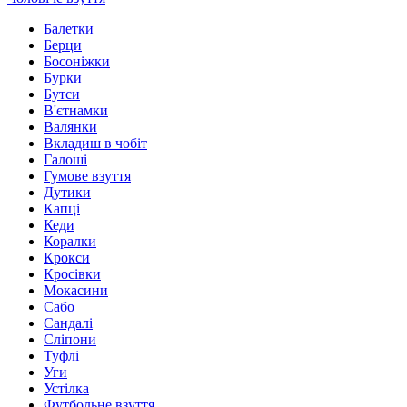
Балетки
Берци
Босоніжки
Бурки
Бутси
В'єтнамки
Валянки
Вкладиш в чобіт
Галоші
Гумове взуття
Дутики
Капці
Кеди
Коралки
Крокси
Кросівки
Мокасини
Сабо
Сандалі
Сліпони
Туфлі
Уги
Устілка
Футбольне взуття