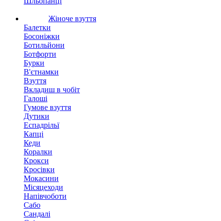
Шльопанці
Жіноче взуття
Балетки
Босоніжки
Ботильйони
Ботфорти
Бурки
В'єтнамки
Взуття
Вкладиш в чобіт
Галоші
Гумове взуття
Дутики
Еспадрільї
Капці
Кеди
Коралки
Крокси
Кросівки
Мокасини
Місяцеходи
Напівчоботи
Сабо
Сандалі