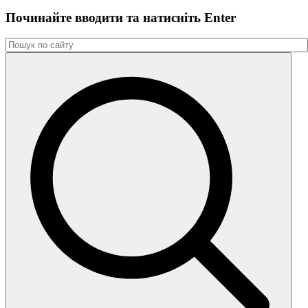
Починайте вводити та натиснiть Enter