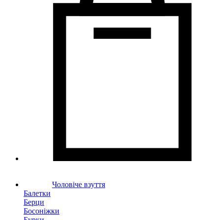
Чоловіче взуття
Балетки
Берци
Босоніжки
Бурки