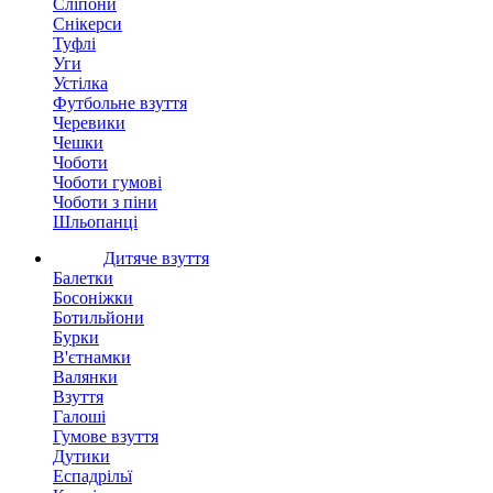
Сліпони
Снікерси
Туфлі
Уги
Устілка
Футбольне взуття
Черевики
Чешки
Чоботи
Чоботи гумові
Чоботи з піни
Шльопанці
Дитяче взуття
Балетки
Босоніжки
Ботильйони
Бурки
В'єтнамки
Валянки
Взуття
Галоші
Гумове взуття
Дутики
Еспадрільї