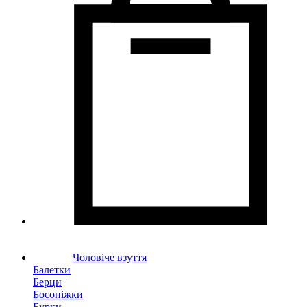
Чоловіче взуття
Балетки
Берци
Босоніжки
Бурки