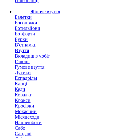
Шльопанці
Жіноче взуття
Балетки
Босоніжки
Ботильйони
Ботфорти
Бурки
В'єтнамки
Взуття
Вкладиш в чобіт
Галоші
Гумове взуття
Дутики
Еспадрільї
Капці
Кеди
Коралки
Крокси
Кросівки
Мокасини
Місяцеходи
Напівчоботи
Сабо
Сандалі