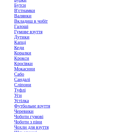
Бутси
В'єтнамки
Валянки
Вкладиш в чобіт
Галоші
Гумове взуття
Дутики
Капці
Кеди
Коралки
Крокси
Кросівки
Мокасини
Сабо
Сандалі
Сліпони
Туфлі
Уги
Устілка
Футбольне взуття
Черевики
Чоботи гумові
Чоботи з піни
Чохли для взуття