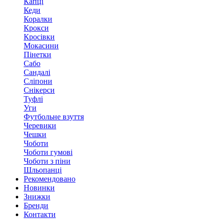
Капці
Кеди
Коралки
Крокси
Кросівки
Мокасини
Пінетки
Сабо
Сандалі
Сліпони
Снікерси
Туфлі
Уги
Футбольне взуття
Черевики
Чешки
Чоботи
Чоботи гумові
Чоботи з піни
Шльопанці
Рекомендовано
Новинки
Знижки
Бренди
Контакти