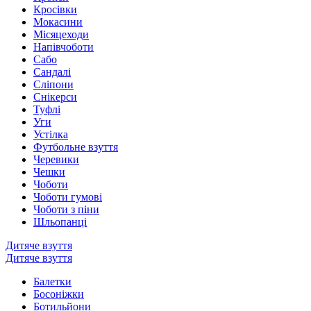
Кросівки
Мокасини
Місяцеходи
Напівчоботи
Сабо
Сандалі
Сліпони
Снікерси
Туфлі
Уги
Устілка
Футбольне взуття
Черевики
Чешки
Чоботи
Чоботи гумові
Чоботи з піни
Шльопанці
Дитяче взуття
Дитяче взуття
Балетки
Босоніжки
Ботильйони