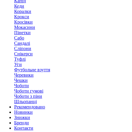
Капці
Кеди
Коралки
Крокси
Кросівки
Мокасини
Пінетки
Сабо
Сандалі
Сліпони
Снікерси
Туфлі
Уги
Футбольне взуття
Черевики
Чешки
Чоботи
Чоботи гумові
Чоботи з піни
Шльопанці
Рекомендовано
Новинки
Знижки
Бренди
Контакти