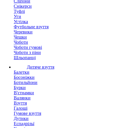
Сліпони
Снікерси
Туфлі
Уги
Устілка
Футбольне взуття
Черевики
Чешки
Чоботи
Чоботи гумові
Чоботи з піни
Шльопанці
Дитяче взуття
Балетки
Босоніжки
Ботильйони
Бурки
В'єтнамки
Валянки
Взуття
Галоші
Гумове взуття
Дутики
Еспадрільї