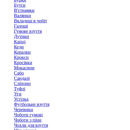
Бутси
В'єтнамки
Валянки
Вкладиш в чобіт
Галоші
Гумове взуття
Дутики
Капці
Кеди
Коралки
Крокси
Кросівки
Мокасини
Сабо
Сандалі
Сліпони
Туфлі
Уги
Устілка
Футбольне взуття
Черевики
Чоботи гумові
Чоботи з піни
Чохли для взуття