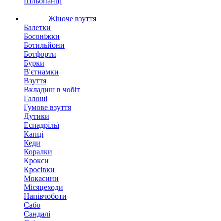
Шльопанці
Жіноче взуття
Балетки
Босоніжки
Ботильйони
Ботфорти
Бурки
В'єтнамки
Взуття
Вкладиш в чобіт
Галоші
Гумове взуття
Дутики
Еспадрільї
Капці
Кеди
Коралки
Крокси
Кросівки
Мокасини
Місяцеходи
Напівчоботи
Сабо
Сандалі