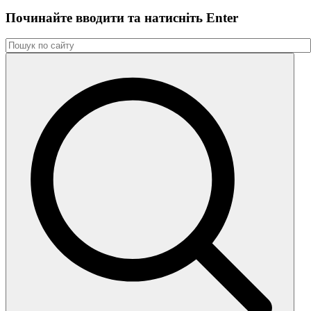
Починайте вводити та натиснiть Enter