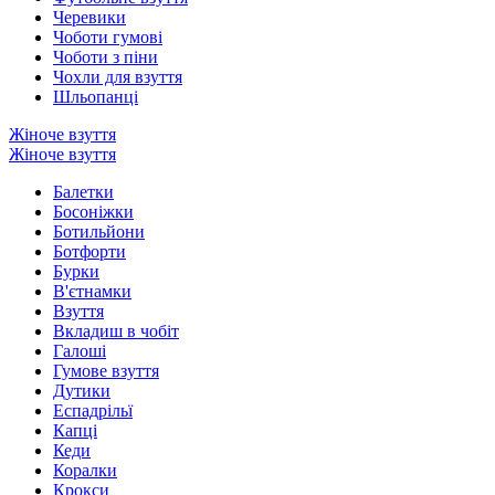
Черевики
Чоботи гумові
Чоботи з піни
Чохли для взуття
Шльопанці
Жіноче взуття
Жіноче взуття
Балетки
Босоніжки
Ботильйони
Ботфорти
Бурки
В'єтнамки
Взуття
Вкладиш в чобіт
Галоші
Гумове взуття
Дутики
Еспадрільї
Капці
Кеди
Коралки
Крокси