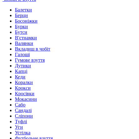
Балетки
Берци
Босоніжки
Бурки
Бутси
В'єтнамки
Валянки
Вкладиш в чобіт
Галоші
Гумове взуття
Дутики
Капці
Кеди
Коралки
Крокси
Кросівки
Мокасини
Сабо
Сандалі
Сліпони
Туфлі
Уги
Устілка
Футбольне взуття