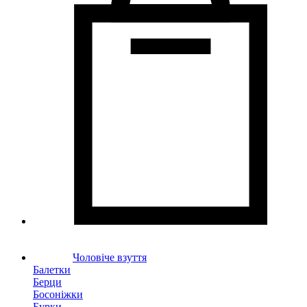
Чоловіче взуття
Балетки
Берци
Босоніжки
Бурки