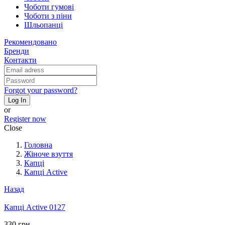
Чоботи гумові
Чоботи з піни
Шльопанці
Рекомендовано
Бренди
Контакти
Forgot your password?
Log In
or
Register now
Close
Головна
Жіноче взуття
Капці
Капці Active
Назад
Капці Active 0127
330 грн.