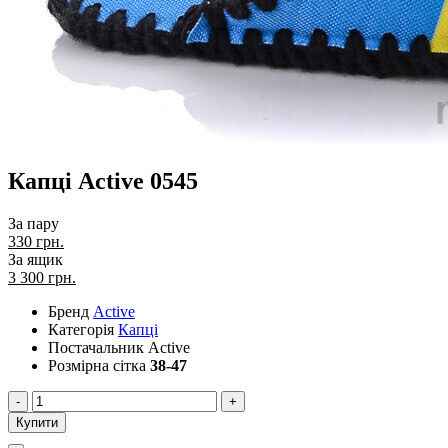
Капці Active 0545
За пару
330 грн.
За ящик
3 300
грн.
Бренд
Active
Категорія
Капці
Постачальник
Active
Розмірна сітка
38-47
-
+
Купити