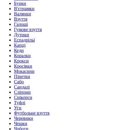
Бурки
В'єтнамки
Валянки
Взуття
Галоші
Гумове взуття
Дутики
Еспадрільї
Капці
Кеди
Коралки
Крокси
Кросівки
Мокасини
Пінетки
Сабо
Сандалі
Сліпони
Снікерси
Туфлі
Уги
Футбольне взуття
Черевики
Чешки
Чоботи