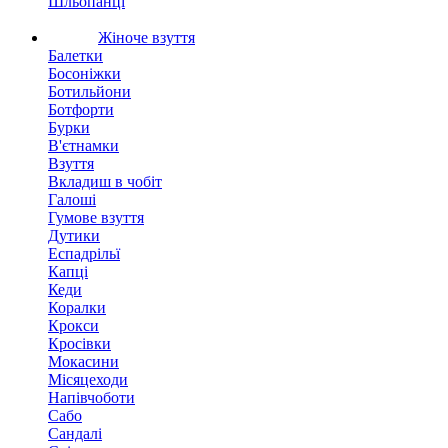
Шльопанці
Жіноче взуття
Балетки
Босоніжки
Ботильйони
Ботфорти
Бурки
В'єтнамки
Взуття
Вкладиш в чобіт
Галоші
Гумове взуття
Дутики
Еспадрільї
Капці
Кеди
Коралки
Крокси
Кросівки
Мокасини
Місяцеходи
Напівчоботи
Сабо
Сандалі