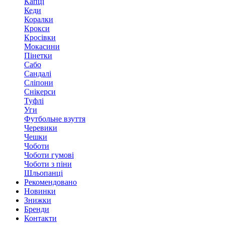
Капці
Кеди
Коралки
Крокси
Кросівки
Мокасини
Пінетки
Сабо
Сандалі
Сліпони
Снікерси
Туфлі
Уги
Футбольне взуття
Черевики
Чешки
Чоботи
Чоботи гумові
Чоботи з піни
Шльопанці
Рекомендовано
Новинки
Знижки
Бренди
Контакти