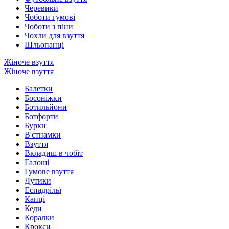
Черевики
Чоботи гумові
Чоботи з піни
Чохли для взуття
Шльопанці
Жіноче взуття
Жіноче взуття
Балетки
Босоніжки
Ботильйони
Ботфорти
Бурки
В'єтнамки
Взуття
Вкладиш в чобіт
Галоші
Гумове взуття
Дутики
Еспадрільї
Капці
Кеди
Коралки
Крокси