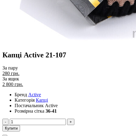
Капці Active 21-107
За пару
280 грн.
За ящик
2 800
грн.
Бренд
Active
Категорія
Капці
Постачальник
Active
Розмірна сітка
36-41
-
+
Купити