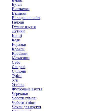
Бутси
В'єтнамки
Валянки
Вкладиш в чобіт
Галоші
Гумове взуття
Дутики
Капці
Кеди
Коралки
Крокси
Кросівки
Мокасини
Сабо
Сандалі
Сліпони
Туфлі
Уги
Устілка
Футбольне взуття
Черевики
Чоботи гумові
Чоботи з піни
Чохли для взуття