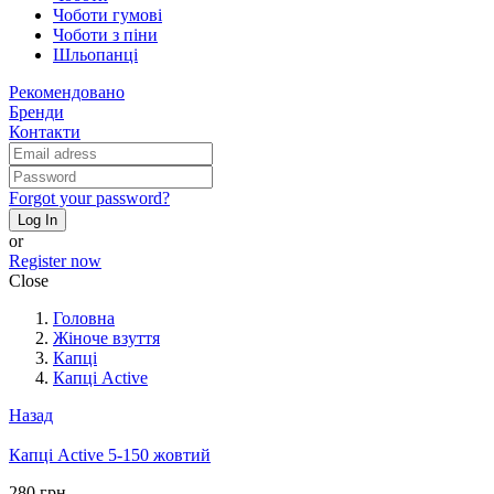
Чоботи гумові
Чоботи з піни
Шльопанці
Рекомендовано
Бренди
Контакти
Forgot your password?
Log In
or
Register now
Close
Головна
Жіноче взуття
Капці
Капці Active
Назад
Капці Active 5-150 жовтий
280 грн.