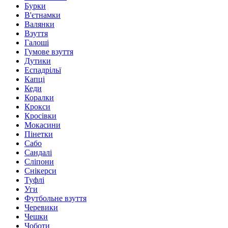
Бурки
В'єтнамки
Валянки
Взуття
Галоші
Гумове взуття
Дутики
Еспадрільї
Капці
Кеди
Коралки
Крокси
Кросівки
Мокасини
Пінетки
Сабо
Сандалі
Сліпони
Снікерси
Туфлі
Уги
Футбольне взуття
Черевики
Чешки
Чоботи