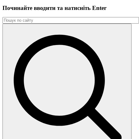
Починайте вводити та натиснiть Enter