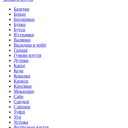
Балетки
Берци
Босоніжки
Бурки
Бутси
В'єтнамки
Валянки
Вкладиш в чобіт
Галоші
Гумове взуття
Дутики
Капці
Кеди
Коралки
Крокси
Кросівки
Мокасини
Сабо
Сандалі
Сліпони
Туфлі
Уги
Устілка
Футбольне взуття