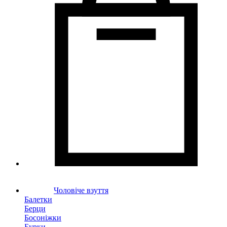
Чоловіче взуття
Балетки
Берци
Босоніжки
Бурки