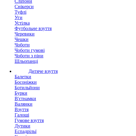
Сліпони
Снікерси
Туфлі
Уги
Устілка
Футбольне взуття
Черевики
Чешки
Чоботи
Чоботи гумові
Чоботи з піни
Шльопанці
Дитяче взуття
Балетки
Босоніжки
Ботильйони
Бурки
В'єтнамки
Валянки
Взуття
Галоші
Гумове взуття
Дутики
Еспадрільї