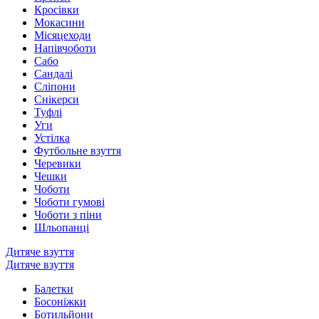
Кросівки
Мокасини
Місяцеходи
Напівчоботи
Сабо
Сандалі
Сліпони
Снікерси
Туфлі
Уги
Устілка
Футбольне взуття
Черевики
Чешки
Чоботи
Чоботи гумові
Чоботи з піни
Шльопанці
Дитяче взуття
Дитяче взуття
Балетки
Босоніжки
Ботильйони