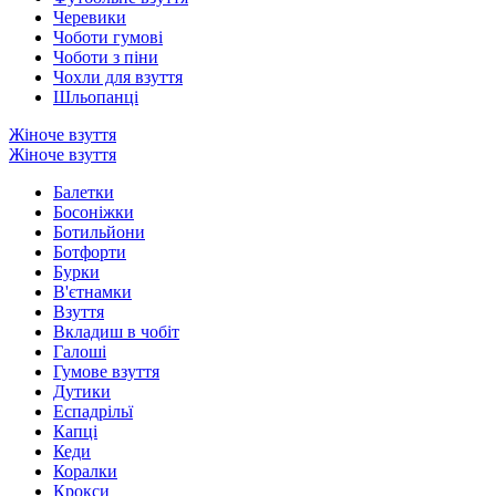
Черевики
Чоботи гумові
Чоботи з піни
Чохли для взуття
Шльопанці
Жіноче взуття
Жіноче взуття
Балетки
Босоніжки
Ботильйони
Ботфорти
Бурки
В'єтнамки
Взуття
Вкладиш в чобіт
Галоші
Гумове взуття
Дутики
Еспадрільї
Капці
Кеди
Коралки
Крокси