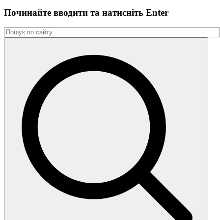
Починайте вводити та натиснiть Enter