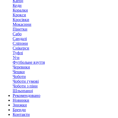
Капці
Кеди
Коралки
Крокси
Кросівки
Мокасини
Пінетки
Сабо
Сандалі
Сліпони
Снікерси
Туфлі
Уги
Футбольне взуття
Черевики
Чешки
Чоботи
Чоботи гумові
Чоботи з піни
Шльопанці
Рекомендовано
Новинки
Знижки
Бренди
Контакти