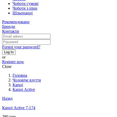
Чоботи гумові
Чоботи з піни
Шльопанці
Рекомендовано
Бренди
Контакти
Forgot your password?
Log In
or
Register now
Close
Головна
Чоловіче взуття
Капці
Капці Active
Назад
Капці Active 7-174
280 грн.