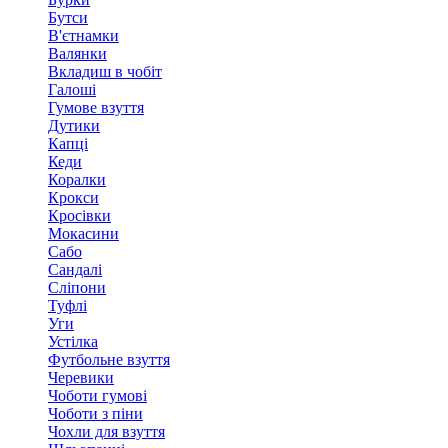
Бутси
В'єтнамки
Валянки
Вкладиш в чобіт
Галоші
Гумове взуття
Дутики
Капці
Кеди
Коралки
Крокси
Кросівки
Мокасини
Сабо
Сандалі
Сліпони
Туфлі
Уги
Устілка
Футбольне взуття
Черевики
Чоботи гумові
Чоботи з піни
Чохли для взуття