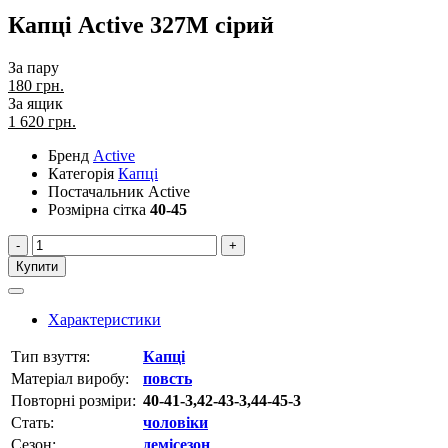
Капці Active 327M сірий
За пару
180 грн.
За ящик
1 620
грн.
Бренд
Active
Категорія
Капці
Постачальник
Active
Розмірна сітка
40-45
-
+
Купити
Характеристики
Тип взуття:
Капці
Матеріал виробу:
повсть
Повторні розміри:
40-41-3,42-43-3,44-45-3
Стать:
чоловіки
Сезон:
демісезон