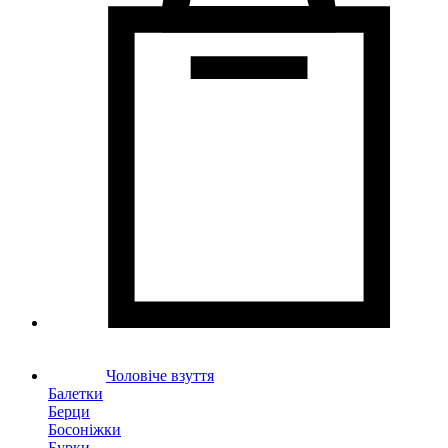
Чоловіче взуття
Балетки
Берци
Босоніжки
Бурки