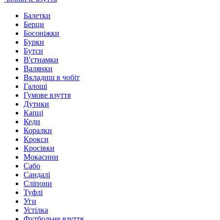
Балетки
Берци
Босоніжки
Бурки
Бутси
В'єтнамки
Валянки
Вкладиш в чобіт
Галоші
Гумове взуття
Дутики
Капці
Кеди
Коралки
Крокси
Кросівки
Мокасини
Сабо
Сандалі
Сліпони
Туфлі
Уги
Устілка
Футбольне взуття