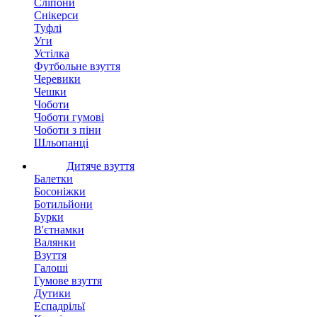
Сліпони
Снікерси
Туфлі
Уги
Устілка
Футбольне взуття
Черевики
Чешки
Чоботи
Чоботи гумові
Чоботи з піни
Шльопанці
Дитяче взуття
Балетки
Босоніжки
Ботильйони
Бурки
В'єтнамки
Валянки
Взуття
Галоші
Гумове взуття
Дутики
Еспадрільї