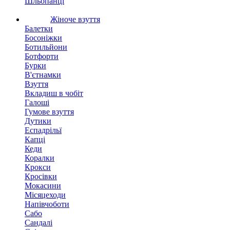
Шльопанці
Жіноче взуття
Балетки
Босоніжки
Ботильйони
Ботфорти
Бурки
В'єтнамки
Взуття
Вкладиш в чобіт
Галоші
Гумове взуття
Дутики
Еспадрільї
Капці
Кеди
Коралки
Крокси
Кросівки
Мокасини
Місяцеходи
Напівчоботи
Сабо
Сандалі