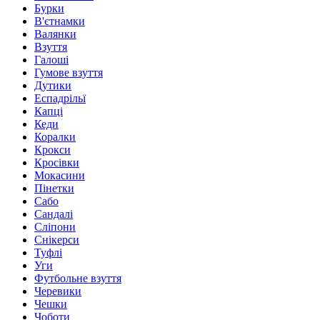
Бурки
В'єтнамки
Валянки
Взуття
Галоші
Гумове взуття
Дутики
Еспадрільї
Капці
Кеди
Коралки
Крокси
Кросівки
Мокасини
Пінетки
Сабо
Сандалі
Сліпони
Снікерси
Туфлі
Уги
Футбольне взуття
Черевики
Чешки
Чоботи