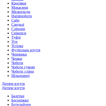
Кросівки
Мокасини
Місяцеходи
Напівчоботи
Сабо
Сандалі
Сліпони
Снікерси
Туфлі
Уги
Устілка
Футбольне взуття
Черевики
Чешки
Чоботи
Чоботи гумові
Чоботи з піни
Шльопанці
Дитяче взуття
Дитяче взуття
Балетки
Босоніжки
Ботильйони