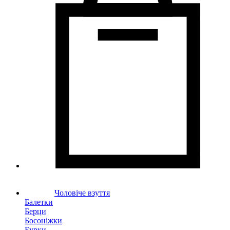
Чоловіче взуття
Балетки
Берци
Босоніжки
Бурки