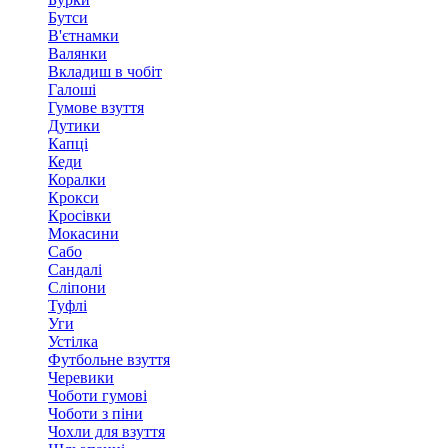
Бутси
В'єтнамки
Валянки
Вкладиш в чобіт
Галоші
Гумове взуття
Дутики
Капці
Кеди
Коралки
Крокси
Кросівки
Мокасини
Сабо
Сандалі
Сліпони
Туфлі
Уги
Устілка
Футбольне взуття
Черевики
Чоботи гумові
Чоботи з піни
Чохли для взуття