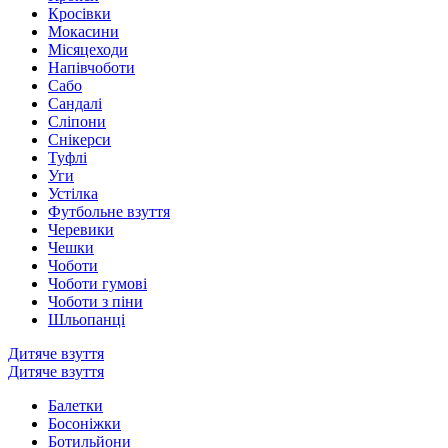
Кросівки
Мокасини
Місяцеходи
Напівчоботи
Сабо
Сандалі
Сліпони
Снікерси
Туфлі
Уги
Устілка
Футбольне взуття
Черевики
Чешки
Чоботи
Чоботи гумові
Чоботи з піни
Шльопанці
Дитяче взуття
Дитяче взуття
Балетки
Босоніжки
Ботильйони