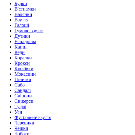
Бурки
В'єтнамки
Валянки
Взуття
Галоші
Гумове взуття
Дутики
Еспадрільї
Капці
Кеди
Коралки
Крокси
Кросівки
Мокасини
Пінетки
Сабо
Сандалі
Сліпони
Снікерси
Туфлі
Уги
Футбольне взуття
Черевики
Чешки
Чоботи