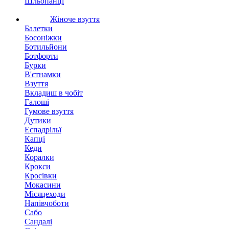
Шльопанці
Жіноче взуття
Балетки
Босоніжки
Ботильйони
Ботфорти
Бурки
В'єтнамки
Взуття
Вкладиш в чобіт
Галоші
Гумове взуття
Дутики
Еспадрільї
Капці
Кеди
Коралки
Крокси
Кросівки
Мокасини
Місяцеходи
Напівчоботи
Сабо
Сандалі