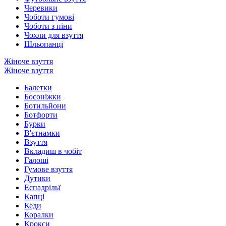
Черевики
Чоботи гумові
Чоботи з піни
Чохли для взуття
Шльопанці
Жіноче взуття
Жіноче взуття
Балетки
Босоніжки
Ботильйони
Ботфорти
Бурки
В'єтнамки
Взуття
Вкладиш в чобіт
Галоші
Гумове взуття
Дутики
Еспадрільї
Капці
Кеди
Коралки
Крокси