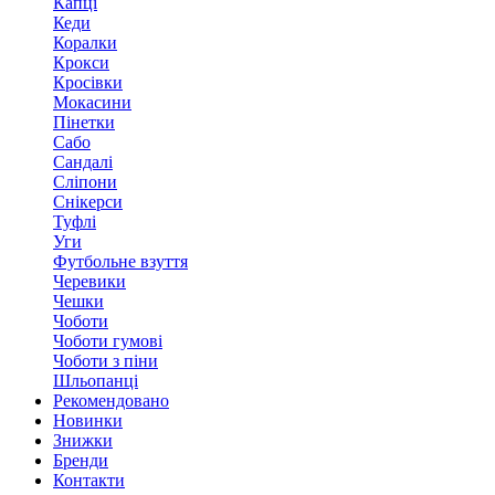
Капці
Кеди
Коралки
Крокси
Кросівки
Мокасини
Пінетки
Сабо
Сандалі
Сліпони
Снікерси
Туфлі
Уги
Футбольне взуття
Черевики
Чешки
Чоботи
Чоботи гумові
Чоботи з піни
Шльопанці
Рекомендовано
Новинки
Знижки
Бренди
Контакти