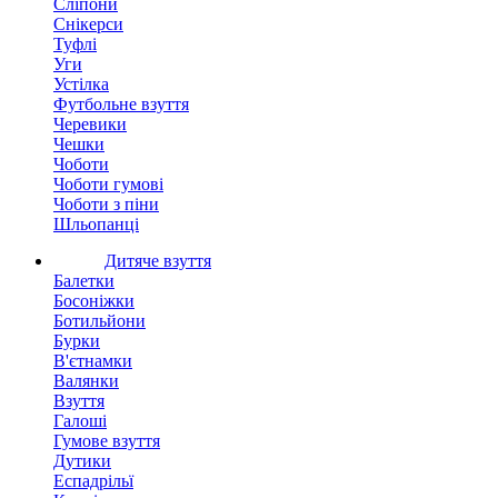
Сліпони
Снікерси
Туфлі
Уги
Устілка
Футбольне взуття
Черевики
Чешки
Чоботи
Чоботи гумові
Чоботи з піни
Шльопанці
Дитяче взуття
Балетки
Босоніжки
Ботильйони
Бурки
В'єтнамки
Валянки
Взуття
Галоші
Гумове взуття
Дутики
Еспадрільї