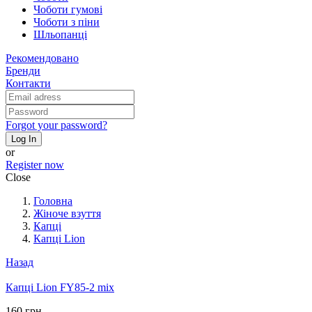
Чоботи гумові
Чоботи з піни
Шльопанці
Рекомендовано
Бренди
Контакти
Forgot your password?
Log In
or
Register now
Close
Головна
Жіноче взуття
Капці
Капці Lion
Назад
Капці Lion FY85-2 mix
160 грн.