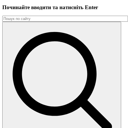
Починайте вводити та натиснiть Enter