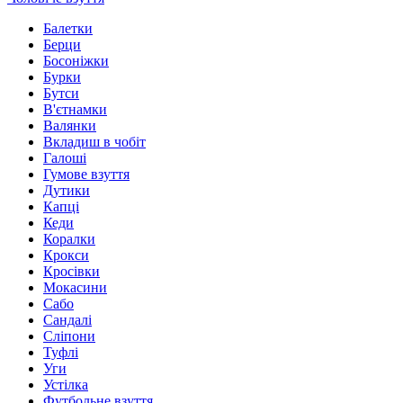
Балетки
Берци
Босоніжки
Бурки
Бутси
В'єтнамки
Валянки
Вкладиш в чобіт
Галоші
Гумове взуття
Дутики
Капці
Кеди
Коралки
Крокси
Кросівки
Мокасини
Сабо
Сандалі
Сліпони
Туфлі
Уги
Устілка
Футбольне взуття