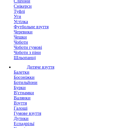
Сліпони
Снікерси
Туфлі
Уги
Устілка
Футбольне взуття
Черевики
Чешки
Чоботи
Чоботи гумові
Чоботи з піни
Шльопанці
Дитяче взуття
Балетки
Босоніжки
Ботильйони
Бурки
В'єтнамки
Валянки
Взуття
Галоші
Гумове взуття
Дутики
Еспадрільї