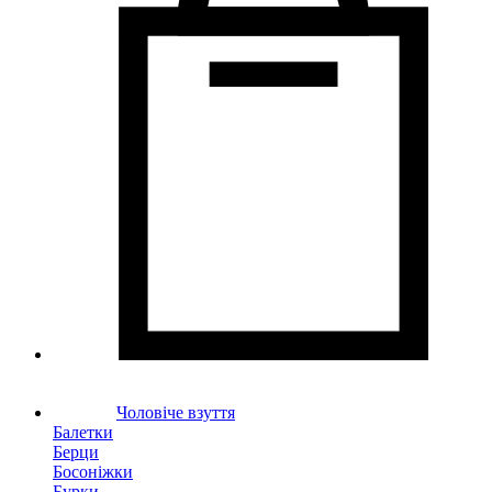
Чоловіче взуття
Балетки
Берци
Босоніжки
Бурки