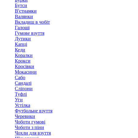
Бутси
В'єтнамки
Валянки
Вкладиш в чобіт
Галоші
Гумове взуття
Дутики
Капці
Кеди
Коралки
Крокси
Кросівки
Мокасини
Сабо
Сандалі
Сліпони
Туфлі
Уги
Устілка
Футбольне взуття
Черевики
Чоботи гумові
Чоботи з піни
Чохли для взуття