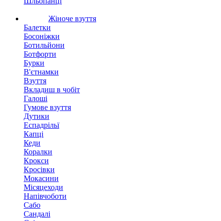
Шльопанці
Жіноче взуття
Балетки
Босоніжки
Ботильйони
Ботфорти
Бурки
В'єтнамки
Взуття
Вкладиш в чобіт
Галоші
Гумове взуття
Дутики
Еспадрільї
Капці
Кеди
Коралки
Крокси
Кросівки
Мокасини
Місяцеходи
Напівчоботи
Сабо
Сандалі