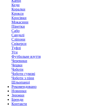
Капці
Кеди
Коралки
Крокси
Кросівки
Мокасини
Пінетки
Сабо
Сандалі
Сліпони
Снікерси
Туфлі
Уги
Футбольне взуття
Черевики
Чешки
Чоботи
Чоботи гумові
Чоботи з піни
Шльопанці
Рекомендовано
Новинки
Знижки
Бренди
Контакти