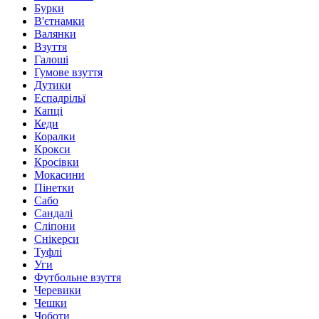
Бурки
В'єтнамки
Валянки
Взуття
Галоші
Гумове взуття
Дутики
Еспадрільї
Капці
Кеди
Коралки
Крокси
Кросівки
Мокасини
Пінетки
Сабо
Сандалі
Сліпони
Снікерси
Туфлі
Уги
Футбольне взуття
Черевики
Чешки
Чоботи