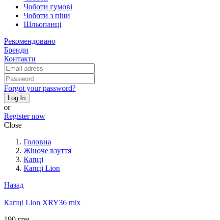
Чоботи гумові
Чоботи з піни
Шльопанці
Рекомендовано
Бренди
Контакти
Forgot your password?
Log In
or
Register now
Close
Головна
Жіноче взуття
Капці
Капці Lion
Назад
Капці Lion XRY36 mix
190 грн.