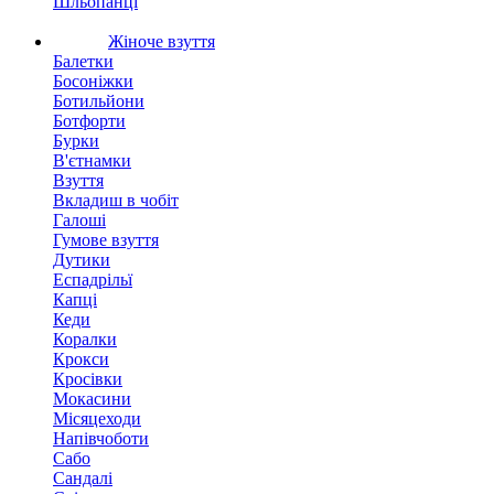
Шльопанці
Жіноче взуття
Балетки
Босоніжки
Ботильйони
Ботфорти
Бурки
В'єтнамки
Взуття
Вкладиш в чобіт
Галоші
Гумове взуття
Дутики
Еспадрільї
Капці
Кеди
Коралки
Крокси
Кросівки
Мокасини
Місяцеходи
Напівчоботи
Сабо
Сандалі