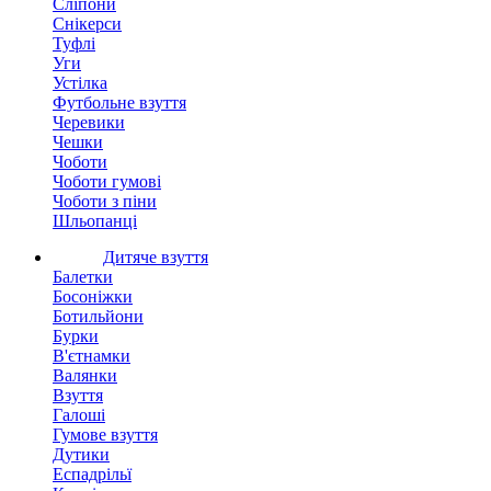
Сліпони
Снікерси
Туфлі
Уги
Устілка
Футбольне взуття
Черевики
Чешки
Чоботи
Чоботи гумові
Чоботи з піни
Шльопанці
Дитяче взуття
Балетки
Босоніжки
Ботильйони
Бурки
В'єтнамки
Валянки
Взуття
Галоші
Гумове взуття
Дутики
Еспадрільї