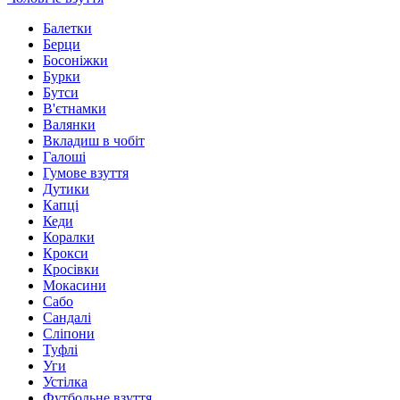
Балетки
Берци
Босоніжки
Бурки
Бутси
В'єтнамки
Валянки
Вкладиш в чобіт
Галоші
Гумове взуття
Дутики
Капці
Кеди
Коралки
Крокси
Кросівки
Мокасини
Сабо
Сандалі
Сліпони
Туфлі
Уги
Устілка
Футбольне взуття