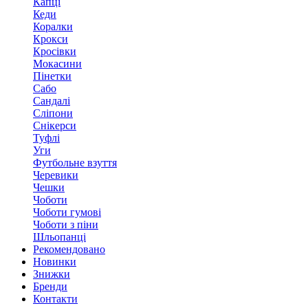
Капці
Кеди
Коралки
Крокси
Кросівки
Мокасини
Пінетки
Сабо
Сандалі
Сліпони
Снікерси
Туфлі
Уги
Футбольне взуття
Черевики
Чешки
Чоботи
Чоботи гумові
Чоботи з піни
Шльопанці
Рекомендовано
Новинки
Знижки
Бренди
Контакти