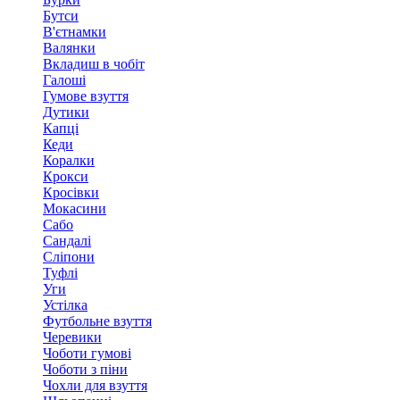
Бутси
В'єтнамки
Валянки
Вкладиш в чобіт
Галоші
Гумове взуття
Дутики
Капці
Кеди
Коралки
Крокси
Кросівки
Мокасини
Сабо
Сандалі
Сліпони
Туфлі
Уги
Устілка
Футбольне взуття
Черевики
Чоботи гумові
Чоботи з піни
Чохли для взуття