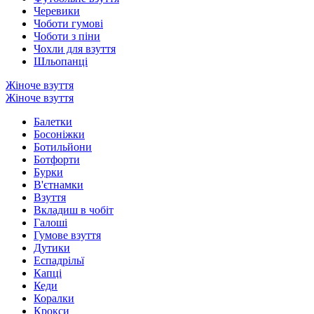
Черевики
Чоботи гумові
Чоботи з піни
Чохли для взуття
Шльопанці
Жіноче взуття
Жіноче взуття
Балетки
Босоніжки
Ботильйони
Ботфорти
Бурки
В'єтнамки
Взуття
Вкладиш в чобіт
Галоші
Гумове взуття
Дутики
Еспадрільї
Капці
Кеди
Коралки
Крокси