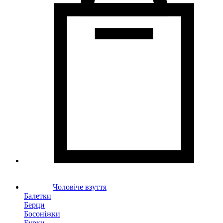
Чоловіче взуття
Балетки
Берци
Босоніжки
Бурки