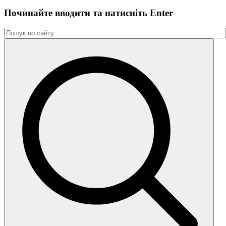
Починайте вводити та натиснiть Enter