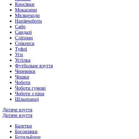
Кросівки
Мокасини
Місяцеходи
Напівчоботи
Сабо
Сандалі
Сліпони
Снікерси
Туфлі
Уги
Устілка
Футбольне взуття
Черевики
Чешки
Чоботи
Чоботи гумові
Чоботи з піни
Шльопанці
Дитяче взуття
Дитяче взуття
Балетки
Босоніжки
Ботильйони