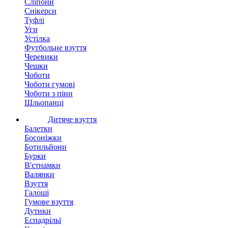
Сліпони
Снікерси
Туфлі
Уги
Устілка
Футбольне взуття
Черевики
Чешки
Чоботи
Чоботи гумові
Чоботи з піни
Шльопанці
Дитяче взуття
Балетки
Босоніжки
Ботильйони
Бурки
В'єтнамки
Валянки
Взуття
Галоші
Гумове взуття
Дутики
Еспадрільї