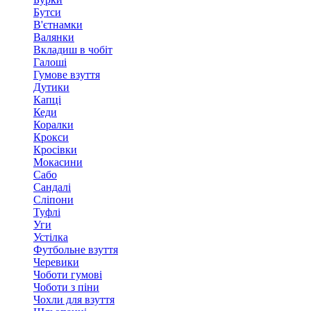
Бутси
В'єтнамки
Валянки
Вкладиш в чобіт
Галоші
Гумове взуття
Дутики
Капці
Кеди
Коралки
Крокси
Кросівки
Мокасини
Сабо
Сандалі
Сліпони
Туфлі
Уги
Устілка
Футбольне взуття
Черевики
Чоботи гумові
Чоботи з піни
Чохли для взуття