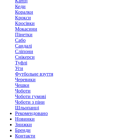
Капці
Кеди
Коралки
Крокси
Кросівки
Мокасини
Пінетки
Сабо
Сандалі
Сліпони
Снікерси
Туфлі
Уги
Футбольне взуття
Черевики
Чешки
Чоботи
Чоботи гумові
Чоботи з піни
Шльопанці
Рекомендовано
Новинки
Знижки
Бренди
Контакти