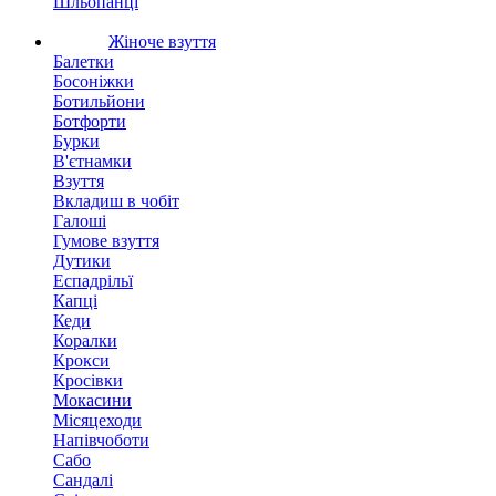
Шльопанці
Жіноче взуття
Балетки
Босоніжки
Ботильйони
Ботфорти
Бурки
В'єтнамки
Взуття
Вкладиш в чобіт
Галоші
Гумове взуття
Дутики
Еспадрільї
Капці
Кеди
Коралки
Крокси
Кросівки
Мокасини
Місяцеходи
Напівчоботи
Сабо
Сандалі