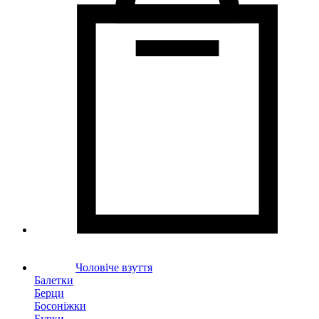
Чоловіче взуття
Балетки
Берци
Босоніжки
Бурки