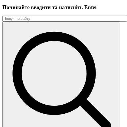
Починайте вводити та натиснiть Enter