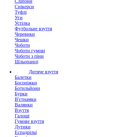
Сліпони
Снікерси
Туфлі
Уги
Устілка
Футбольне взуття
Черевики
Чешки
Чоботи
Чоботи гумові
Чоботи з піни
Шльопанці
Дитяче взуття
Балетки
Босоніжки
Ботильйони
Бурки
В'єтнамки
Валянки
Взуття
Галоші
Гумове взуття
Дутики
Еспадрільї