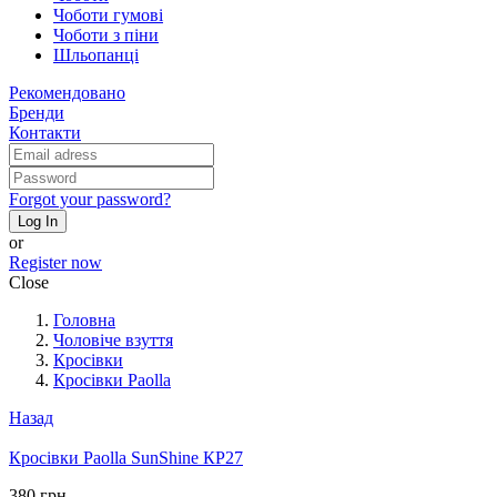
Чоботи гумові
Чоботи з піни
Шльопанці
Рекомендовано
Бренди
Контакти
Forgot your password?
Log In
or
Register now
Close
Головна
Чоловіче взуття
Кросівки
Кросівки Paolla
Назад
Кросівки Paolla SunShine КР27
380 грн.