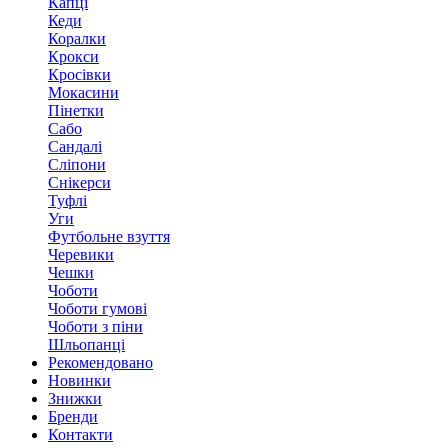
Капці
Кеди
Коралки
Крокси
Кросівки
Мокасини
Пінетки
Сабо
Сандалі
Сліпони
Снікерси
Туфлі
Уги
Футбольне взуття
Черевики
Чешки
Чоботи
Чоботи гумові
Чоботи з піни
Шльопанці
Рекомендовано
Новинки
Знижки
Бренди
Контакти