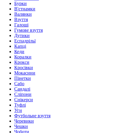
Бурки
В'єтнамки
Валянки
Взуття
Галоші
Гумове взуття
Дутики
Еспадрільї
Капці
Кеди
Коралки
Крокси
Кросівки
Мокасини
Пінетки
Сабо
Сандалі
Сліпони
Снікерси
Туфлі
Уги
Футбольне взуття
Черевики
Чешки
Чоботи