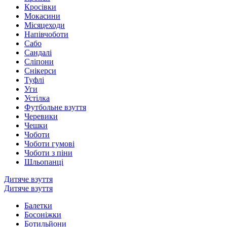
Кросівки
Мокасини
Місяцеходи
Напівчоботи
Сабо
Сандалі
Сліпони
Снікерси
Туфлі
Уги
Устілка
Футбольне взуття
Черевики
Чешки
Чоботи
Чоботи гумові
Чоботи з піни
Шльопанці
Дитяче взуття
Дитяче взуття
Балетки
Босоніжки
Ботильйони