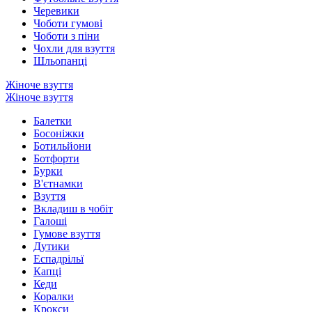
Черевики
Чоботи гумові
Чоботи з піни
Чохли для взуття
Шльопанці
Жіноче взуття
Жіноче взуття
Балетки
Босоніжки
Ботильйони
Ботфорти
Бурки
В'єтнамки
Взуття
Вкладиш в чобіт
Галоші
Гумове взуття
Дутики
Еспадрільї
Капці
Кеди
Коралки
Крокси