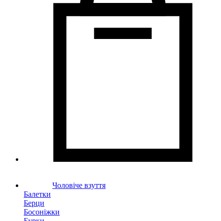
Чоловіче взуття
Балетки
Берци
Босоніжки
Бурки