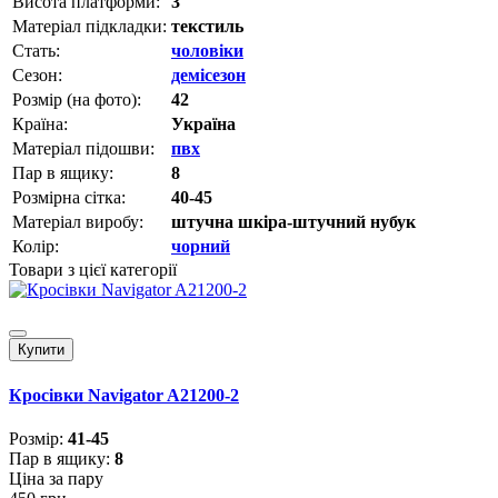
Висота платформи:
3
Матеріал підкладки:
текстиль
Стать:
чоловіки
Сезон:
демісезон
Розмір (на фото):
42
Країна:
Україна
Матеріал підошви:
пвх
Пар в ящику:
8
Розмірна сітка:
40-45
Матеріал виробу:
штучна шкіра-штучний нубук
Колір:
чорний
Товари з цієї категорії
Купити
Кросівки Navigator A21200-2
Розмiр:
41-45
Пар в ящику:
8
Ціна за пару