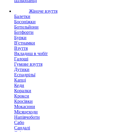
Шльопанці
Жіноче взуття
Балетки
Босоніжки
Ботильйони
Ботфорти
Бурки
В'єтнамки
Взуття
Вкладиш в чобіт
Галоші
Гумове взуття
Дутики
Еспадрільї
Капці
Кеди
Коралки
Крокси
Кросівки
Мокасини
Місяцеходи
Напівчоботи
Сабо
Сандалі