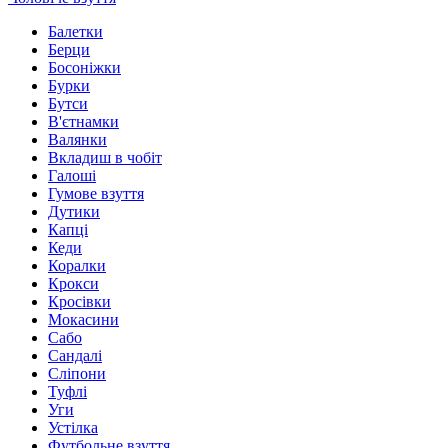
Балетки
Берци
Босоніжки
Бурки
Бутси
В'єтнамки
Валянки
Вкладиш в чобіт
Галоші
Гумове взуття
Дутики
Капці
Кеди
Коралки
Крокси
Кросівки
Мокасини
Сабо
Сандалі
Сліпони
Туфлі
Уги
Устілка
Футбольне взуття