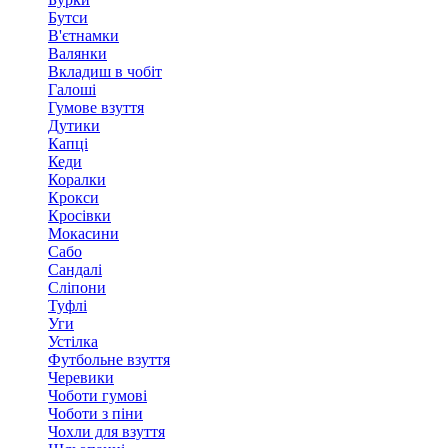
Бутси
В'єтнамки
Валянки
Вкладиш в чобіт
Галоші
Гумове взуття
Дутики
Капці
Кеди
Коралки
Крокси
Кросівки
Мокасини
Сабо
Сандалі
Сліпони
Туфлі
Уги
Устілка
Футбольне взуття
Черевики
Чоботи гумові
Чоботи з піни
Чохли для взуття