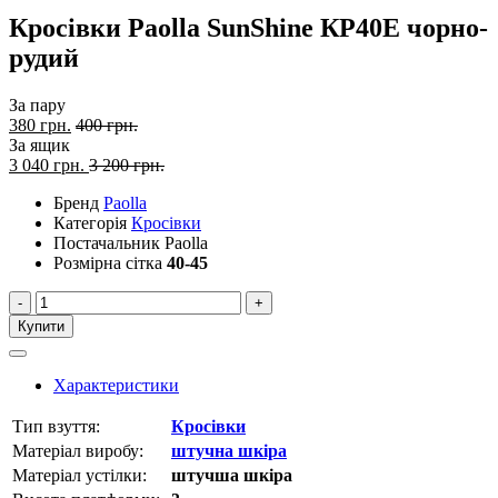
Кросівки Paolla SunShine КР40Е чорно-
рудий
За пару
380 грн.
400 грн.
За ящик
3 040
грн.
3 200 грн.
Бренд
Paolla
Категорія
Кросівки
Постачальник
Paolla
Розмірна сітка
40-45
-
+
Купити
Характеристики
Тип взуття:
Кросівки
Матеріал виробу:
штучна шкіра
Матеріал устілки:
штучша шкіра