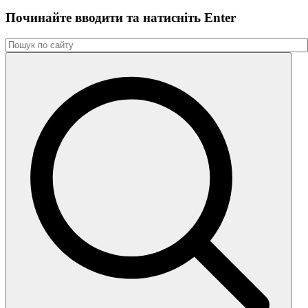
Починайте вводити та натиснiть Enter