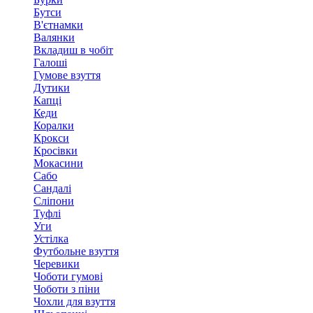
Бутси
В'єтнамки
Валянки
Вкладиш в чобіт
Галоші
Гумове взуття
Дутики
Капці
Кеди
Коралки
Крокси
Кросівки
Мокасини
Сабо
Сандалі
Сліпони
Туфлі
Уги
Устілка
Футбольне взуття
Черевики
Чоботи гумові
Чоботи з піни
Чохли для взуття