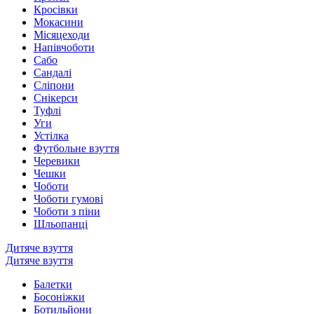
Кросівки
Мокасини
Місяцеходи
Напівчоботи
Сабо
Сандалі
Сліпони
Снікерси
Туфлі
Уги
Устілка
Футбольне взуття
Черевики
Чешки
Чоботи
Чоботи гумові
Чоботи з піни
Шльопанці
Дитяче взуття
Дитяче взуття
Балетки
Босоніжки
Ботильйони