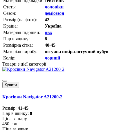
Матеріал підкладки:
текстиль
Стать:
чоловіки
Сезон:
демісезон
Розмір (на фото):
42
Країна:
Україна
Матеріал підошви:
пвх
Пар в ящику:
8
Розмірна сітка:
40-45
Матеріал виробу:
штучна шкіра-штучний нубук
Колір:
чорний
Товари з цієї категорії
Купити
Кросівки Navigator A21200-2
Розмiр:
41-45
Пар в ящику:
8
Ціна за пару
450 грн.
Ціна за ящик