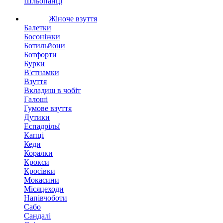
Шльопанці
Жіноче взуття
Балетки
Босоніжки
Ботильйони
Ботфорти
Бурки
В'єтнамки
Взуття
Вкладиш в чобіт
Галоші
Гумове взуття
Дутики
Еспадрільї
Капці
Кеди
Коралки
Крокси
Кросівки
Мокасини
Місяцеходи
Напівчоботи
Сабо
Сандалі