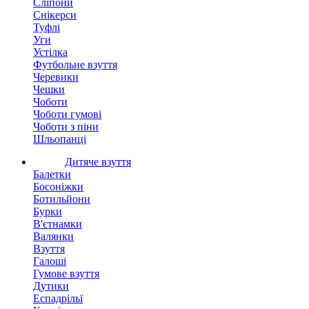
Сліпони
Снікерси
Туфлі
Уги
Устілка
Футбольне взуття
Черевики
Чешки
Чоботи
Чоботи гумові
Чоботи з піни
Шльопанці
Дитяче взуття
Балетки
Босоніжки
Ботильйони
Бурки
В'єтнамки
Валянки
Взуття
Галоші
Гумове взуття
Дутики
Еспадрільї