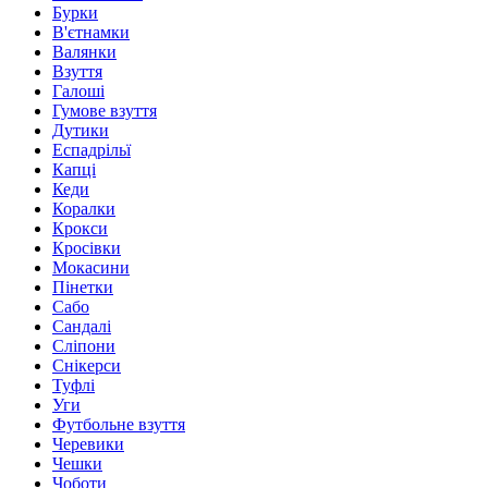
Бурки
В'єтнамки
Валянки
Взуття
Галоші
Гумове взуття
Дутики
Еспадрільї
Капці
Кеди
Коралки
Крокси
Кросівки
Мокасини
Пінетки
Сабо
Сандалі
Сліпони
Снікерси
Туфлі
Уги
Футбольне взуття
Черевики
Чешки
Чоботи