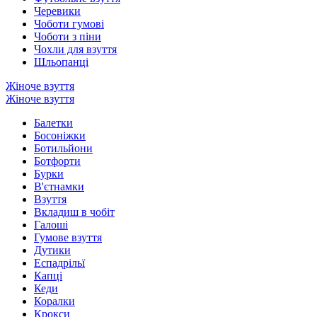
Черевики
Чоботи гумові
Чоботи з піни
Чохли для взуття
Шльопанці
Жіноче взуття
Жіноче взуття
Балетки
Босоніжки
Ботильйони
Ботфорти
Бурки
В'єтнамки
Взуття
Вкладиш в чобіт
Галоші
Гумове взуття
Дутики
Еспадрільї
Капці
Кеди
Коралки
Крокси