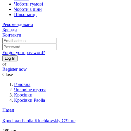
Чоботи гумові
Чоботи з піни
Шльопанці
Рекомендовано
Бренди
Контакти
Forgot your password?
Log In
or
Register now
Close
Головна
Чоловіче взуття
Кросівки
Кросівки Paolla
Назад
Кросівки Paolla Kluchkovskiy C32 пс
480 грн.