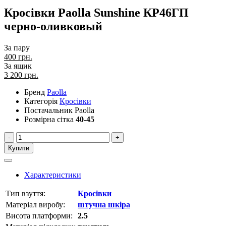
Кросівки Paolla Sunshine КР46ГП
черно-оливковый
За пару
400 грн.
За ящик
3 200
грн.
Бренд
Paolla
Категорія
Кросівки
Постачальник
Paolla
Розмірна сітка
40-45
-
+
Купити
Характеристики
Тип взуття:
Кросівки
Матеріал виробу:
штучна шкіра
Висота платформи:
2.5