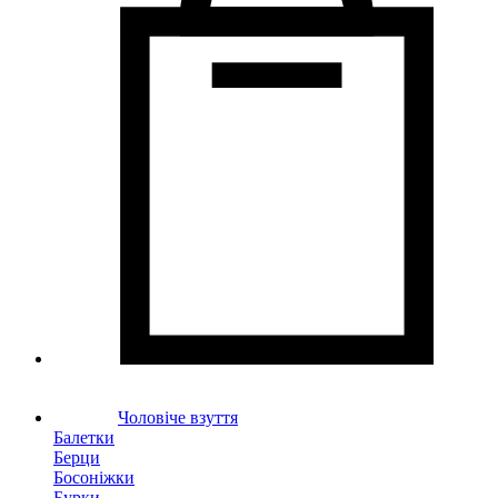
Чоловіче взуття
Балетки
Берци
Босоніжки
Бурки