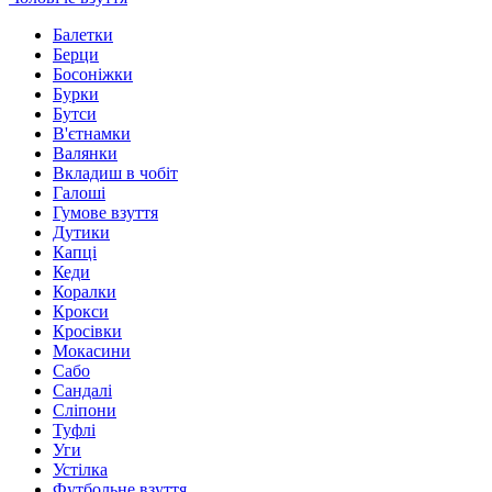
Балетки
Берци
Босоніжки
Бурки
Бутси
В'єтнамки
Валянки
Вкладиш в чобіт
Галоші
Гумове взуття
Дутики
Капці
Кеди
Коралки
Крокси
Кросівки
Мокасини
Сабо
Сандалі
Сліпони
Туфлі
Уги
Устілка
Футбольне взуття