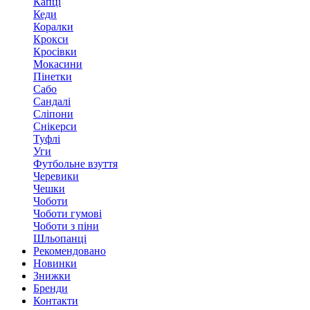
Капці
Кеди
Коралки
Крокси
Кросівки
Мокасини
Пінетки
Сабо
Сандалі
Сліпони
Снікерси
Туфлі
Уги
Футбольне взуття
Черевики
Чешки
Чоботи
Чоботи гумові
Чоботи з піни
Шльопанці
Рекомендовано
Новинки
Знижки
Бренди
Контакти