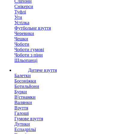
Сліпони
Снікерси
Туфлі
Уги
Устілка
Футбольне взуття
Черевики
Чешки
Чоботи
Чоботи гумові
Чоботи з піни
Шльопанці
Дитяче взуття
Балетки
Босоніжки
Ботильйони
Бурки
В'єтнамки
Валянки
Взуття
Галоші
Гумове взуття
Дутики
Еспадрільї