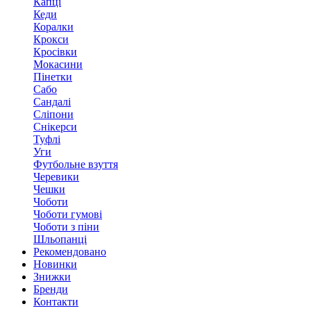
Капці
Кеди
Коралки
Крокси
Кросівки
Мокасини
Пінетки
Сабо
Сандалі
Сліпони
Снікерси
Туфлі
Уги
Футбольне взуття
Черевики
Чешки
Чоботи
Чоботи гумові
Чоботи з піни
Шльопанці
Рекомендовано
Новинки
Знижки
Бренди
Контакти