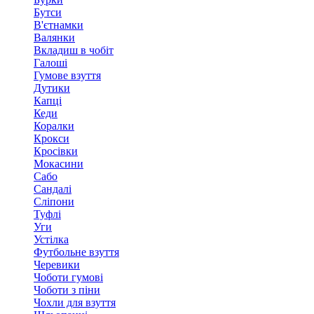
Бутси
В'єтнамки
Валянки
Вкладиш в чобіт
Галоші
Гумове взуття
Дутики
Капці
Кеди
Коралки
Крокси
Кросівки
Мокасини
Сабо
Сандалі
Сліпони
Туфлі
Уги
Устілка
Футбольне взуття
Черевики
Чоботи гумові
Чоботи з піни
Чохли для взуття