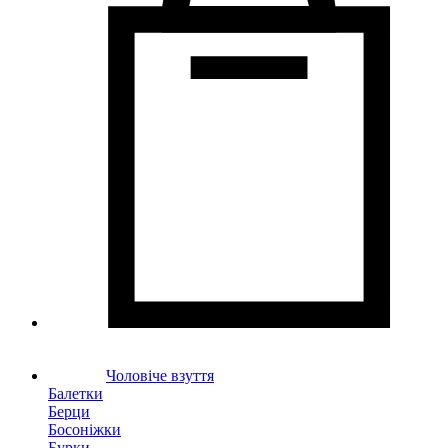
Чоловіче взуття
Балетки
Берци
Босоніжки
Бурки