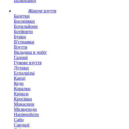
Шльопанці
Жіноче взуття
Балетки
Босоніжки
Ботильйони
Ботфорти
Бурки
В'єтнамки
Взуття
Вкладиш в чобіт
Галоші
Гумове взуття
Дутики
Еспадрільї
Капці
Кеди
Коралки
Крокси
Кросівки
Мокасини
Місяцеходи
Напівчоботи
Сабо
Сандалі