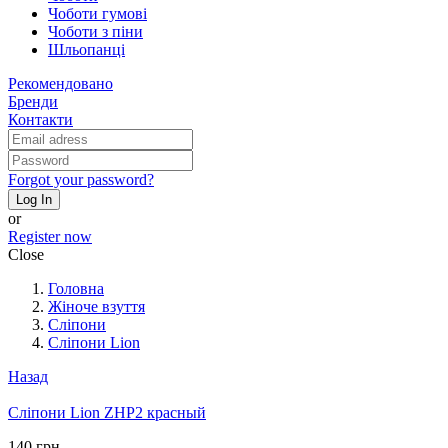
Чоботи гумові
Чоботи з піни
Шльопанці
Рекомендовано
Бренди
Контакти
Forgot your password?
Log In
or
Register now
Close
Головна
Жіноче взуття
Сліпони
Сліпони Lion
Назад
Сліпони Lion ZHP2 красный
140 грн.