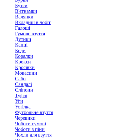
Бутси
В'єтнамки
Валянки
Вкладиш в чобіт
Галоші
Гумове взуття
Дутики
Капці
Кеди
Коралки
Крокси
Кросівки
Мокасини
Сабо
Сандалі
Сліпони
Туфлі
Уги
Устілка
Футбольне взуття
Черевики
Чоботи гумові
Чоботи з піни
Чохли для взуття