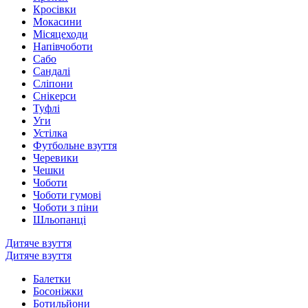
Кросівки
Мокасини
Місяцеходи
Напівчоботи
Сабо
Сандалі
Сліпони
Снікерси
Туфлі
Уги
Устілка
Футбольне взуття
Черевики
Чешки
Чоботи
Чоботи гумові
Чоботи з піни
Шльопанці
Дитяче взуття
Дитяче взуття
Балетки
Босоніжки
Ботильйони