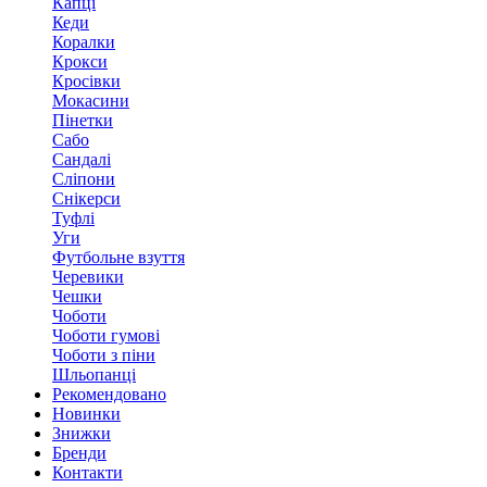
Капці
Кеди
Коралки
Крокси
Кросівки
Мокасини
Пінетки
Сабо
Сандалі
Сліпони
Снікерси
Туфлі
Уги
Футбольне взуття
Черевики
Чешки
Чоботи
Чоботи гумові
Чоботи з піни
Шльопанці
Рекомендовано
Новинки
Знижки
Бренди
Контакти