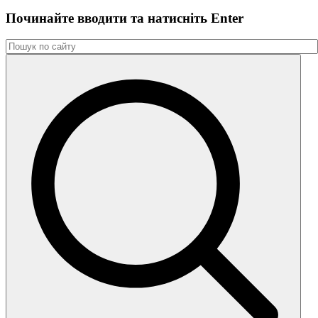
Починайте вводити та натиснiть Enter