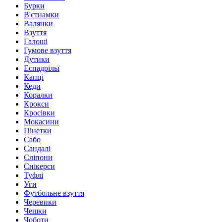
Бурки
В'єтнамки
Валянки
Взуття
Галоші
Гумове взуття
Дутики
Еспадрільї
Капці
Кеди
Коралки
Крокси
Кросівки
Мокасини
Пінетки
Сабо
Сандалі
Сліпони
Снікерси
Туфлі
Уги
Футбольне взуття
Черевики
Чешки
Чоботи