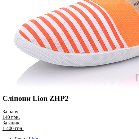
Сліпони Lion ZHP2
За пару
140 грн.
За ящик
1 400
грн.
Бренд
Lion