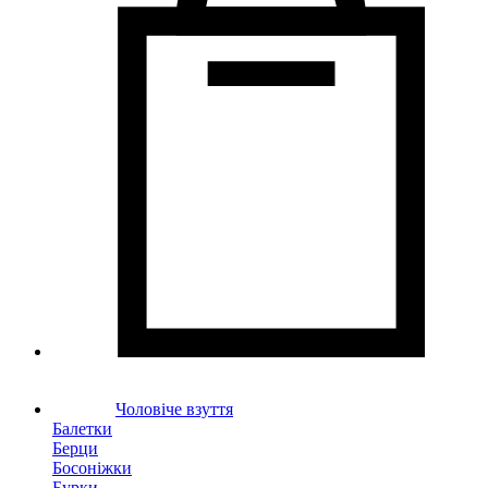
Чоловіче взуття
Балетки
Берци
Босоніжки
Бурки