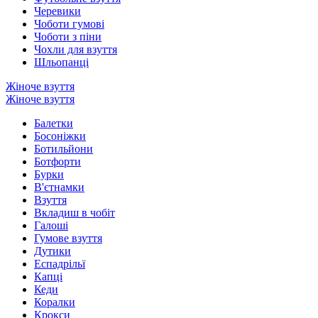
Черевики
Чоботи гумові
Чоботи з піни
Чохли для взуття
Шльопанці
Жіноче взуття
Жіноче взуття
Балетки
Босоніжки
Ботильйони
Ботфорти
Бурки
В'єтнамки
Взуття
Вкладиш в чобіт
Галоші
Гумове взуття
Дутики
Еспадрільї
Капці
Кеди
Коралки
Крокси