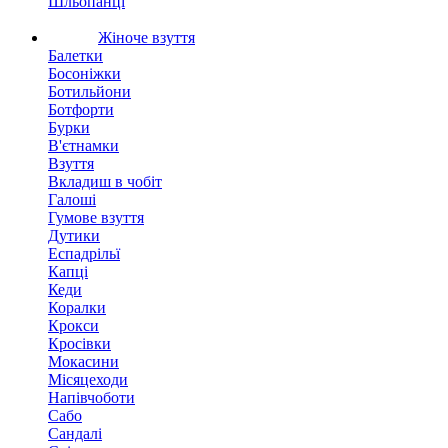
Шльопанці
Жіноче взуття
Балетки
Босоніжки
Ботильйони
Ботфорти
Бурки
В'єтнамки
Взуття
Вкладиш в чобіт
Галоші
Гумове взуття
Дутики
Еспадрільї
Капці
Кеди
Коралки
Крокси
Кросівки
Мокасини
Місяцеходи
Напівчоботи
Сабо
Сандалі