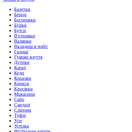
Балетки
Берци
Босоніжки
Бурки
Бутси
В'єтнамки
Валянки
Вкладиш в чобіт
Галоші
Гумове взуття
Дутики
Капці
Кеди
Коралки
Крокси
Кросівки
Мокасини
Сабо
Сандалі
Сліпони
Туфлі
Уги
Устілка
Футбольне взуття