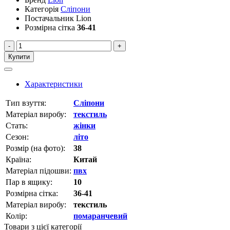
Категорія
Сліпони
Постачальник
Lion
Розмірна сітка
36-41
-
+
Купити
Характеристики
Тип взуття:
Сліпони
Матеріал виробу:
текстиль
Стать:
жінки
Сезон:
літо
Розмір (на фото):
38
Країна:
Китай
Матеріал підошви:
пвх
Пар в ящику:
10
Розмірна сітка:
36-41
Матеріал виробу:
текстиль
Колір:
помаранчевий
Товари з цієї категорії