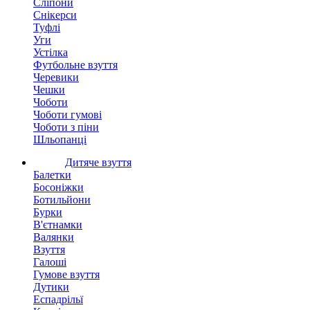
Сліпони
Снікерси
Туфлі
Уги
Устілка
Футбольне взуття
Черевики
Чешки
Чоботи
Чоботи гумові
Чоботи з піни
Шльопанці
Дитяче взуття
Балетки
Босоніжки
Ботильйони
Бурки
В'єтнамки
Валянки
Взуття
Галоші
Гумове взуття
Дутики
Еспадрільї