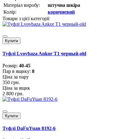
Матеріал виробу:
штучна шкіра
Колір:
коричневий
Товари з цієї категорії
Купити
Туфлі Lvovbaza Ankor Т1 черный-old
Розмiр:
40-45
Пар в ящику:
8
Ціна за пару
350 грн.
Ціна за ящик
2 800 грн.
Купити
Туфлі DaFuYuan 8192-6