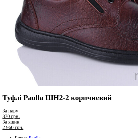
Туфлі Paolla ШН2-2 коричневий
За пару
370 грн.
За ящик
2 960
грн.
Бренд
Paolla