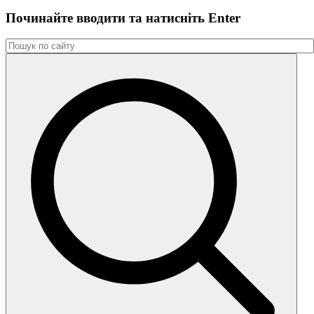
Починайте вводити та натиснiть Enter