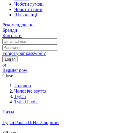
Чоботи гумові
Чоботи з піни
Шльопанці
Рекомендовано
Бренди
Контакти
Forgot your password?
Log In
or
Register now
Close
Головна
Чоловіче взуття
Туфлі
Туфлі Paolla
Назад
Туфлі Paolla ШН2-2 чорний
370 грн.