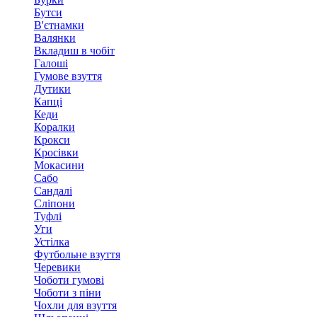
Бутси
В'єтнамки
Валянки
Вкладиш в чобіт
Галоші
Гумове взуття
Дутики
Капці
Кеди
Коралки
Крокси
Кросівки
Мокасини
Сабо
Сандалі
Сліпони
Туфлі
Уги
Устілка
Футбольне взуття
Черевики
Чоботи гумові
Чоботи з піни
Чохли для взуття