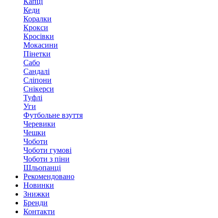
Капці
Кеди
Коралки
Крокси
Кросівки
Мокасини
Пінетки
Сабо
Сандалі
Сліпони
Снікерси
Туфлі
Уги
Футбольне взуття
Черевики
Чешки
Чоботи
Чоботи гумові
Чоботи з піни
Шльопанці
Рекомендовано
Новинки
Знижки
Бренди
Контакти