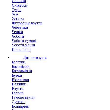
Сліпони
Снікерси
Туфлі
Уги
Устілка
Футбольне взуття
Черевики
Чешки
Чоботи
Чоботи гумові
Чоботи з піни
Шльопанці
Дитяче взуття
Балетки
Босоніжки
Ботильйони
Бурки
В'єтнамки
Валянки
Взуття
Галоші
Гумове взуття
Дутики
Еспадрільї