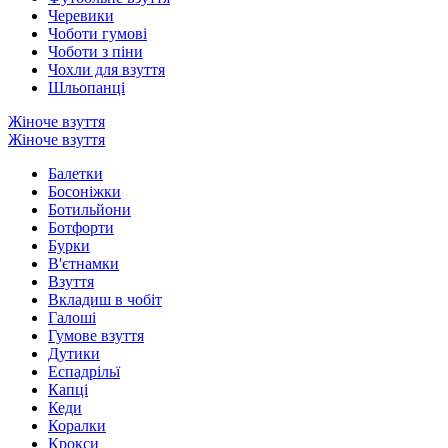
Черевики
Чоботи гумові
Чоботи з піни
Чохли для взуття
Шльопанці
Жіноче взуття
Жіноче взуття
Балетки
Босоніжки
Ботильйони
Ботфорти
Бурки
В'єтнамки
Взуття
Вкладиш в чобіт
Галоші
Гумове взуття
Дутики
Еспадрільї
Капці
Кеди
Коралки
Крокси