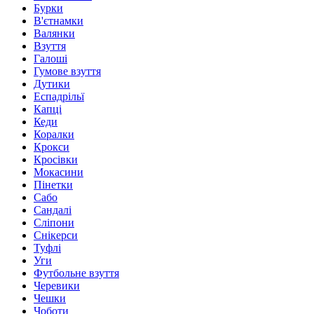
Бурки
В'єтнамки
Валянки
Взуття
Галоші
Гумове взуття
Дутики
Еспадрільї
Капці
Кеди
Коралки
Крокси
Кросівки
Мокасини
Пінетки
Сабо
Сандалі
Сліпони
Снікерси
Туфлі
Уги
Футбольне взуття
Черевики
Чешки
Чоботи