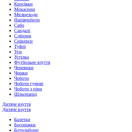
Кросівки
Мокасини
Місяцеходи
Напівчоботи
Сабо
Сандалі
Сліпони
Снікерси
Туфлі
Уги
Устілка
Футбольне взуття
Черевики
Чешки
Чоботи
Чоботи гумові
Чоботи з піни
Шльопанці
Дитяче взуття
Дитяче взуття
Балетки
Босоніжки
Ботильйони