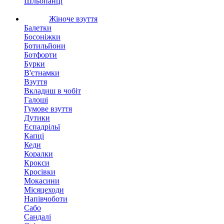
Шльопанці
Жіноче взуття
Балетки
Босоніжки
Ботильйони
Ботфорти
Бурки
В'єтнамки
Взуття
Вкладиш в чобіт
Галоші
Гумове взуття
Дутики
Еспадрільї
Капці
Кеди
Коралки
Крокси
Кросівки
Мокасини
Місяцеходи
Напівчоботи
Сабо
Сандалі