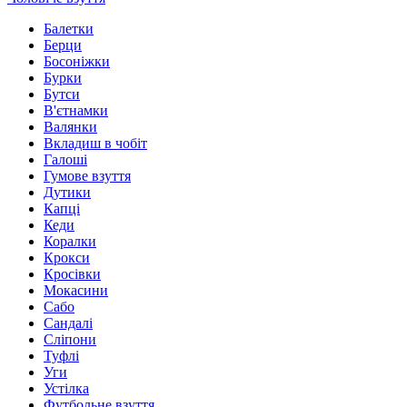
Балетки
Берци
Босоніжки
Бурки
Бутси
В'єтнамки
Валянки
Вкладиш в чобіт
Галоші
Гумове взуття
Дутики
Капці
Кеди
Коралки
Крокси
Кросівки
Мокасини
Сабо
Сандалі
Сліпони
Туфлі
Уги
Устілка
Футбольне взуття