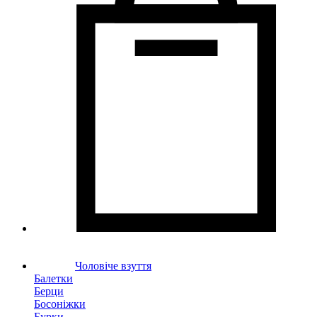
Чоловіче взуття
Балетки
Берци
Босоніжки
Бурки