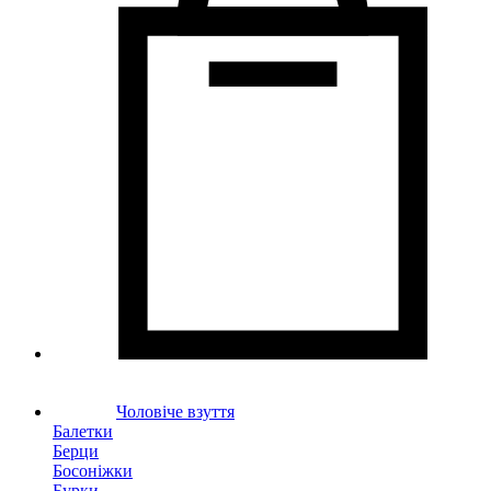
Чоловіче взуття
Балетки
Берци
Босоніжки
Бурки