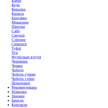
Капці
Кеди
Коралки
Крокси
Кросівки
Мокасини
Пінетки
Сабо
Сандалі
Сліпони
Снікерси
Туфлі
Уги
Футбольне взуття
Черевики
Чешки
Чоботи
Чоботи гумові
Чоботи з піни
Шльопанці
Рекомендовано
Новинки
Знижки
Бренди
Контакти