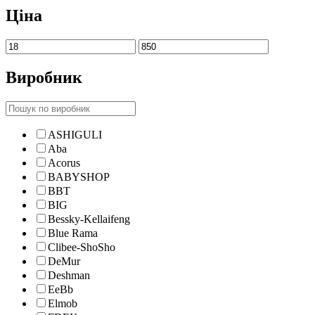
Ціна
Виробник
ASHIGULI
Aba
Acorus
BABYSHOP
BBT
BIG
Bessky-Kellaifeng
Blue Rama
Clibee-ShoSho
DeMur
Deshman
EeBb
Elmob