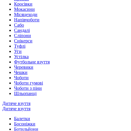
Кросівки
Мокасини
Місяцеходи
Напівчоботи
Сабо
Сандалі
Сліпони
Снікерси
Туфлі
Уги
Устілка
Футбольне взуття
Черевики
Чешки
Чоботи
Чоботи гумові
Чоботи з піни
Шльопанці
Дитяче взуття
Дитяче взуття
Балетки
Босоніжки
Ботильйони