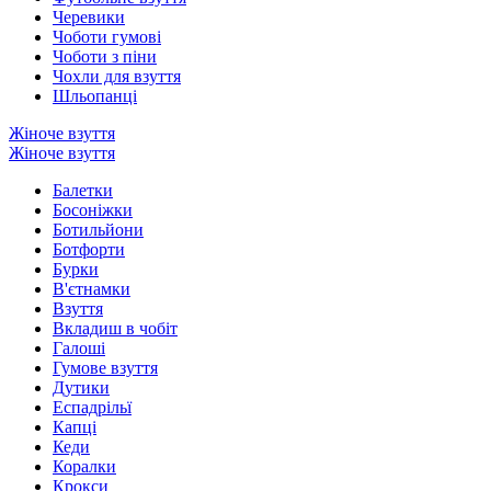
Черевики
Чоботи гумові
Чоботи з піни
Чохли для взуття
Шльопанці
Жіноче взуття
Жіноче взуття
Балетки
Босоніжки
Ботильйони
Ботфорти
Бурки
В'єтнамки
Взуття
Вкладиш в чобіт
Галоші
Гумове взуття
Дутики
Еспадрільї
Капці
Кеди
Коралки
Крокси