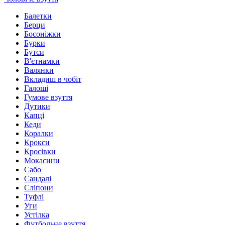
Балетки
Берци
Босоніжки
Бурки
Бутси
В'єтнамки
Валянки
Вкладиш в чобіт
Галоші
Гумове взуття
Дутики
Капці
Кеди
Коралки
Крокси
Кросівки
Мокасини
Сабо
Сандалі
Сліпони
Туфлі
Уги
Устілка
Футбольне взуття