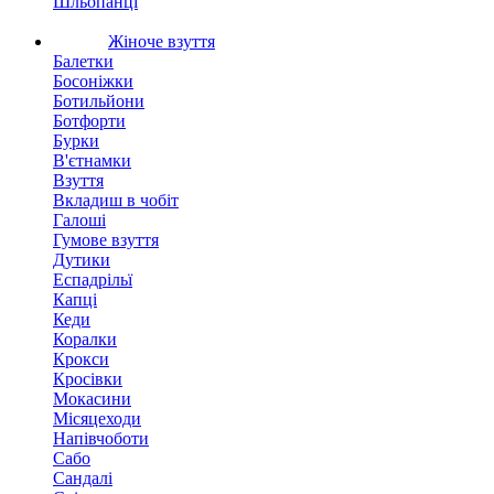
Шльопанці
Жіноче взуття
Балетки
Босоніжки
Ботильйони
Ботфорти
Бурки
В'єтнамки
Взуття
Вкладиш в чобіт
Галоші
Гумове взуття
Дутики
Еспадрільї
Капці
Кеди
Коралки
Крокси
Кросівки
Мокасини
Місяцеходи
Напівчоботи
Сабо
Сандалі