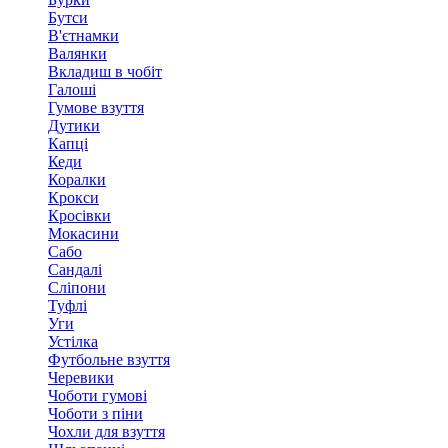
Бутси
В'єтнамки
Валянки
Вкладиш в чобіт
Галоші
Гумове взуття
Дутики
Капці
Кеди
Коралки
Крокси
Кросівки
Мокасини
Сабо
Сандалі
Сліпони
Туфлі
Уги
Устілка
Футбольне взуття
Черевики
Чоботи гумові
Чоботи з піни
Чохли для взуття