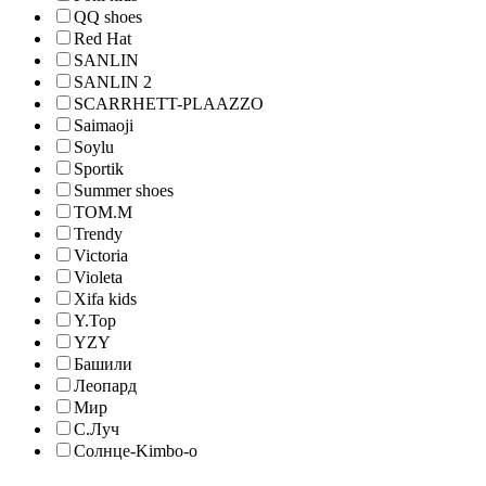
QQ shoes
Red Hat
SANLIN
SANLIN 2
SCARRHETT-PLAAZZO
Saimaoji
Soylu
Sportik
Summer shoes
TOM.M
Trendy
Victoria
Violeta
Xifa kids
Y.Top
YZY
Башили
Леопард
Мир
С.Луч
Солнце-Kimbo-o