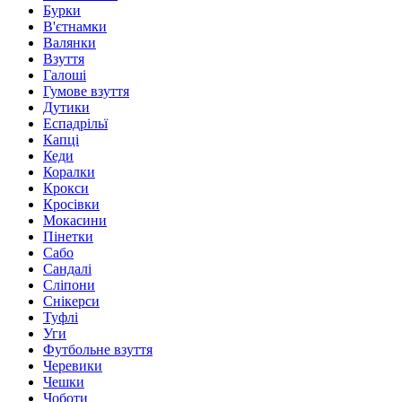
Бурки
В'єтнамки
Валянки
Взуття
Галоші
Гумове взуття
Дутики
Еспадрільї
Капці
Кеди
Коралки
Крокси
Кросівки
Мокасини
Пінетки
Сабо
Сандалі
Сліпони
Снікерси
Туфлі
Уги
Футбольне взуття
Черевики
Чешки
Чоботи