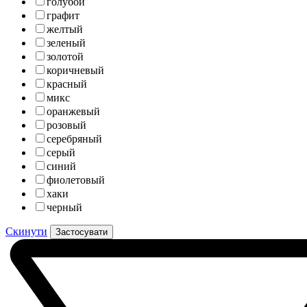
голубой
графит
желтый
зеленый
золотой
коричневый
красный
микс
оранжевый
розовый
серебряный
серый
синий
фиолетовый
хаки
черный
Скинути
Застосувати