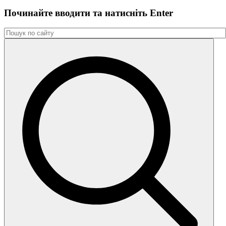
Починайте вводити та натиснiть Enter