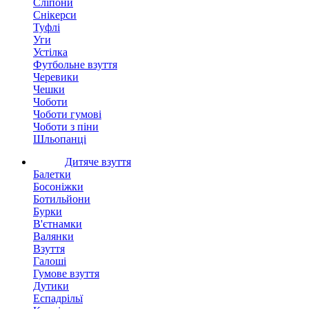
Сліпони
Снікерси
Туфлі
Уги
Устілка
Футбольне взуття
Черевики
Чешки
Чоботи
Чоботи гумові
Чоботи з піни
Шльопанці
Дитяче взуття
Балетки
Босоніжки
Ботильйони
Бурки
В'єтнамки
Валянки
Взуття
Галоші
Гумове взуття
Дутики
Еспадрільї