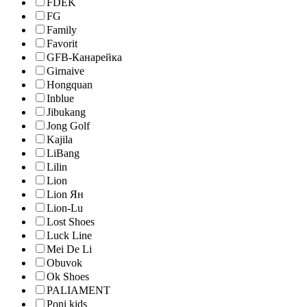
FDEK
FG
Family
Favorit
GFB-Канарейка
Girnaive
Hongquan
Inblue
Jibukang
Jong Golf
Kajila
LiBang
Lilin
Lion
Lion Ян
Lion-Lu
Lost Shoes
Luck Line
Mei De Li
Obuvok
Ok Shoes
PALIAMENT
Poni kids