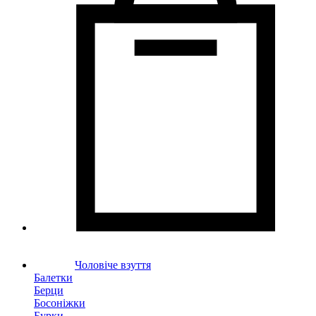
Чоловіче взуття
Балетки
Берци
Босоніжки
Бурки