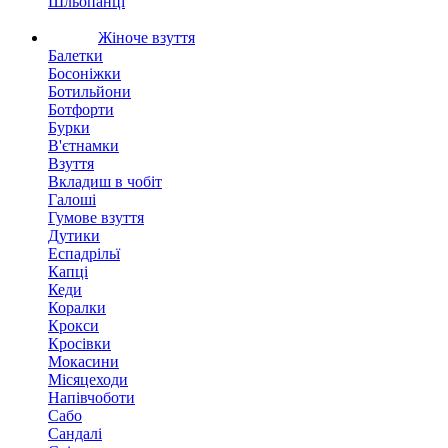
Шльопанці
Жіноче взуття
Балетки
Босоніжки
Ботильйони
Ботфорти
Бурки
В'єтнамки
Взуття
Вкладиш в чобіт
Галоші
Гумове взуття
Дутики
Еспадрільї
Капці
Кеди
Коралки
Крокси
Кросівки
Мокасини
Місяцеходи
Напівчоботи
Сабо
Сандалі