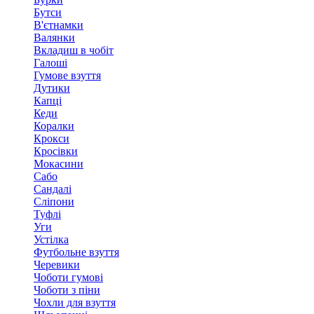
Бутси
В'єтнамки
Валянки
Вкладиш в чобіт
Галоші
Гумове взуття
Дутики
Капці
Кеди
Коралки
Крокси
Кросівки
Мокасини
Сабо
Сандалі
Сліпони
Туфлі
Уги
Устілка
Футбольне взуття
Черевики
Чоботи гумові
Чоботи з піни
Чохли для взуття