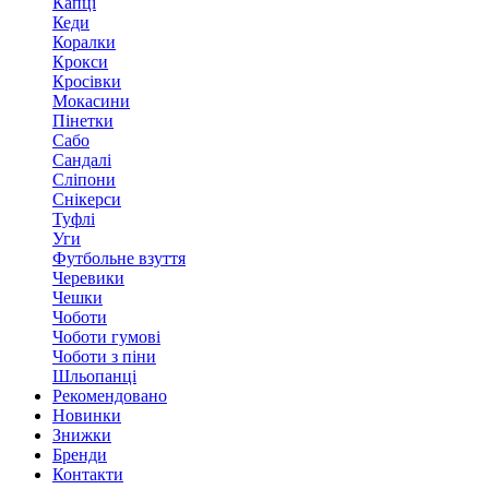
Капці
Кеди
Коралки
Крокси
Кросівки
Мокасини
Пінетки
Сабо
Сандалі
Сліпони
Снікерси
Туфлі
Уги
Футбольне взуття
Черевики
Чешки
Чоботи
Чоботи гумові
Чоботи з піни
Шльопанці
Рекомендовано
Новинки
Знижки
Бренди
Контакти