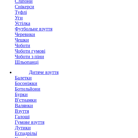
Сліпони
Снікерси
Туфлі
Уги
Устілка
Футбольне взуття
Черевики
Чешки
Чоботи
Чоботи гумові
Чоботи з піни
Шльопанці
Дитяче взуття
Балетки
Босоніжки
Ботильйони
Бурки
В'єтнамки
Валянки
Взуття
Галоші
Гумове взуття
Дутики
Еспадрільї