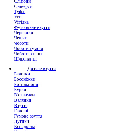
Сліпони
Снікерси
Туфлі
Уги
Устілка
Футбольне взуття
Черевики
Чешки
Чоботи
Чоботи гумові
Чоботи з піни
Шльопанці
Дитяче взуття
Балетки
Босоніжки
Ботильйони
Бурки
В'єтнамки
Валянки
Взуття
Галоші
Гумове взуття
Дутики
Еспадрільї