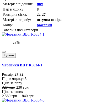
Матеріал підошви:
пвх
Пар в ящику:
8
Розмірна сітка:
22-27
Матеріал виробу:
штучна шкіра
Колір:
рожевий
Товари з цієї категорії
-28%
Купити
Черевики BBT R5834-1
Розмiр:
27-32
Пар в ящику:
8
Ціна за пару
320 грн.
230 грн.
Ціна за ящик
2 560 грн.
1 840 грн.