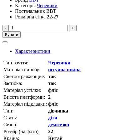
Категорія
Черевики
Постачальник
BBT
Розмірна сітка
22-27
-
+
Купити
Характеристики
Тип взуття:
Черевики
Матеріал виробу:
штучна шкіра
Светоотражающие:
так
Застібка:
так
Матеріал устілки:
фліс
Висота платформи:
2
Матеріал підкладки:
фліс
Тип:
дівчинка
Стать:
діти
Сезон:
демісезон
Розмір (на фото):
22
Країна:
Китай