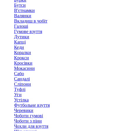
Бутси
В'єтнамки
Валянки
Вкладиш в чобіт
Галоші
Гумове взуття
Дутики
Капці
Кеди
Коралки
Крокси
Кросівки
Мокасини
Сабо
Сандалі
Сліпони
Туфлі
Уги
Устілка
Футбольне взуття
Черевики
Чоботи гумові
Чоботи з піни
Чохли для взуття