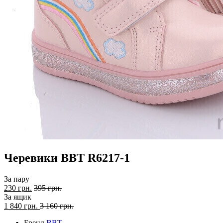
Черевики BBT R6217-1
За пару
230 грн.
395 грн.
За ящик
1 840
грн.
3 160 грн.
Бренд
BBT