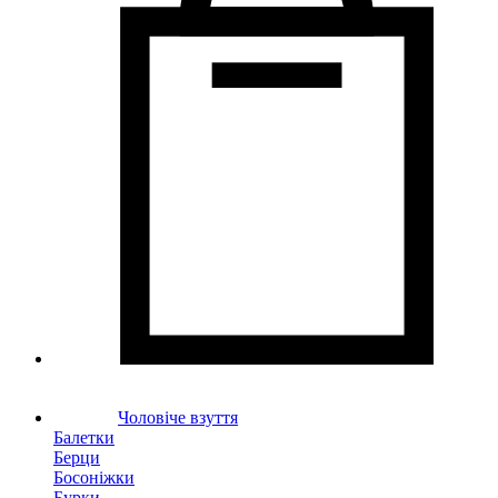
Чоловіче взуття
Балетки
Берци
Босоніжки
Бурки