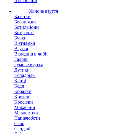
Шльопанці
Жіноче взуття
Балетки
Босоніжки
Ботильйони
Ботфорти
Бурки
В'єтнамки
Взуття
Вкладиш в чобіт
Галоші
Гумове взуття
Дутики
Еспадрільї
Капці
Кеди
Коралки
Крокси
Кросівки
Мокасини
Місяцеходи
Напівчоботи
Сабо
Сандалі