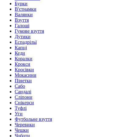
Бурки
В'єтнамки
Валянки
Взуття
Галоші
Гумове взуття
Дутики
Еспадрільї
Капці
Кеди
Коралки
Крокси
Кросівки
Мокасини
Пінетки
Сабо
Сандалі
Сліпони
Снікерси
Туфлі
Уги
Футбольне взуття
Черевики
Чешки
Чоботи