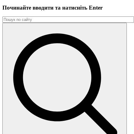
Починайте вводити та натиснiть Enter