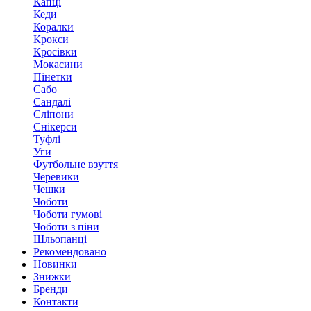
Капці
Кеди
Коралки
Крокси
Кросівки
Мокасини
Пінетки
Сабо
Сандалі
Сліпони
Снікерси
Туфлі
Уги
Футбольне взуття
Черевики
Чешки
Чоботи
Чоботи гумові
Чоботи з піни
Шльопанці
Рекомендовано
Новинки
Знижки
Бренди
Контакти