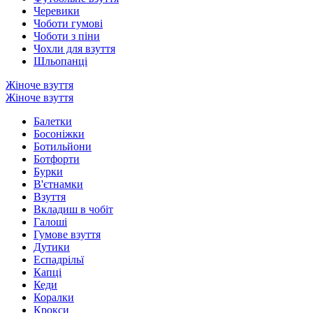
Черевики
Чоботи гумові
Чоботи з піни
Чохли для взуття
Шльопанці
Жіноче взуття
Жіноче взуття
Балетки
Босоніжки
Ботильйони
Ботфорти
Бурки
В'єтнамки
Взуття
Вкладиш в чобіт
Галоші
Гумове взуття
Дутики
Еспадрільї
Капці
Кеди
Коралки
Крокси