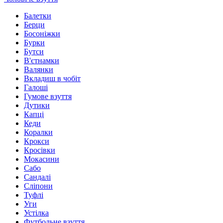
Балетки
Берци
Босоніжки
Бурки
Бутси
В'єтнамки
Валянки
Вкладиш в чобіт
Галоші
Гумове взуття
Дутики
Капці
Кеди
Коралки
Крокси
Кросівки
Мокасини
Сабо
Сандалі
Сліпони
Туфлі
Уги
Устілка
Футбольне взуття