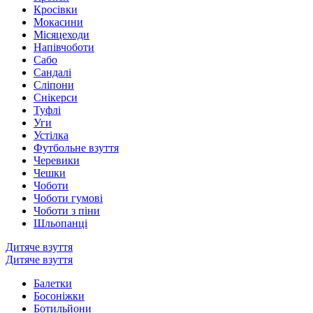
Кросівки
Мокасини
Місяцеходи
Напівчоботи
Сабо
Сандалі
Сліпони
Снікерси
Туфлі
Уги
Устілка
Футбольне взуття
Черевики
Чешки
Чоботи
Чоботи гумові
Чоботи з піни
Шльопанці
Дитяче взуття
Дитяче взуття
Балетки
Босоніжки
Ботильйони