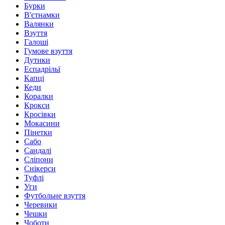
Бурки
В'єтнамки
Валянки
Взуття
Галоші
Гумове взуття
Дутики
Еспадрільї
Капці
Кеди
Коралки
Крокси
Кросівки
Мокасини
Пінетки
Сабо
Сандалі
Сліпони
Снікерси
Туфлі
Уги
Футбольне взуття
Черевики
Чешки
Чоботи