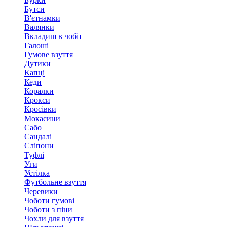
Бутси
В'єтнамки
Валянки
Вкладиш в чобіт
Галоші
Гумове взуття
Дутики
Капці
Кеди
Коралки
Крокси
Кросівки
Мокасини
Сабо
Сандалі
Сліпони
Туфлі
Уги
Устілка
Футбольне взуття
Черевики
Чоботи гумові
Чоботи з піни
Чохли для взуття