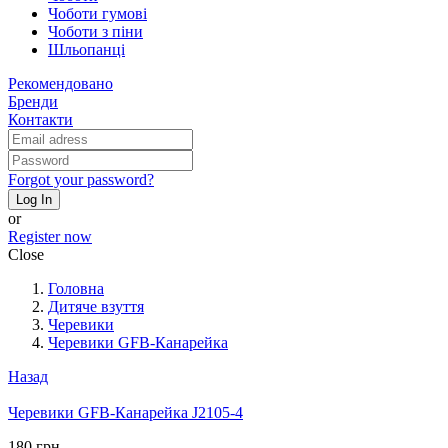
Чоботи гумові
Чоботи з піни
Шльопанці
Рекомендовано
Бренди
Контакти
Forgot your password?
Log In
or
Register now
Close
Головна
Дитяче взуття
Черевики
Черевики GFB-Канарейка
Назад
Черевики GFB-Канарейка J2105-4
180 грн.