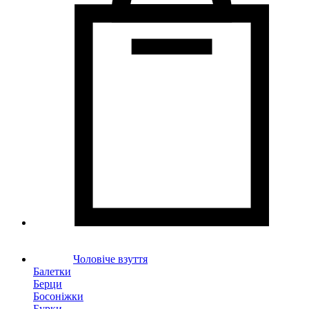
Чоловіче взуття
Балетки
Берци
Босоніжки
Бурки