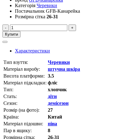
Категорія
Черевики
Постачальник
GFB-Канарейка
Розмірна сітка
26-31
-
+
Купити
Характеристики
Тип взуття:
Черевики
Матеріал виробу:
штучна шкіра
Висота платформи:
3.5
Матеріал підкладки:
фліс
Тип:
хлопчик
Стать:
діти
Сезон:
демісезон
Розмір (на фото):
27
Країна:
Китай
Матеріал підошви:
піна
Пар в ящику:
8
Розмірна сітка:
26-31