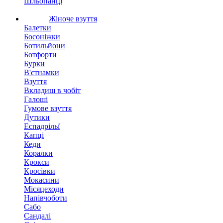
Шльопанці
Жіноче взуття
Балетки
Босоніжки
Ботильйони
Ботфорти
Бурки
В'єтнамки
Взуття
Вкладиш в чобіт
Галоші
Гумове взуття
Дутики
Еспадрільї
Капці
Кеди
Коралки
Крокси
Кросівки
Мокасини
Місяцеходи
Напівчоботи
Сабо
Сандалі