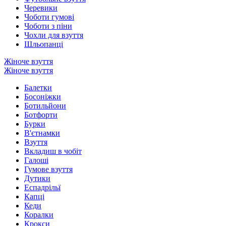
Черевики
Чоботи гумові
Чоботи з піни
Чохли для взуття
Шльопанці
Жіноче взуття
Жіноче взуття
Балетки
Босоніжки
Ботильйони
Ботфорти
Бурки
В'єтнамки
Взуття
Вкладиш в чобіт
Галоші
Гумове взуття
Дутики
Еспадрільї
Капці
Кеди
Коралки
Крокси