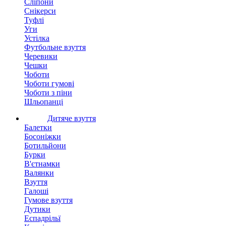
Сліпони
Снікерси
Туфлі
Уги
Устілка
Футбольне взуття
Черевики
Чешки
Чоботи
Чоботи гумові
Чоботи з піни
Шльопанці
Дитяче взуття
Балетки
Босоніжки
Ботильйони
Бурки
В'єтнамки
Валянки
Взуття
Галоші
Гумове взуття
Дутики
Еспадрільї