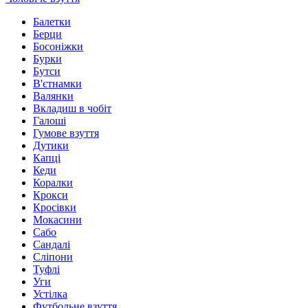
Балетки
Берци
Босоніжки
Бурки
Бутси
В'єтнамки
Валянки
Вкладиш в чобіт
Галоші
Гумове взуття
Дутики
Капці
Кеди
Коралки
Крокси
Кросівки
Мокасини
Сабо
Сандалі
Сліпони
Туфлі
Уги
Устілка
Футбольне взуття