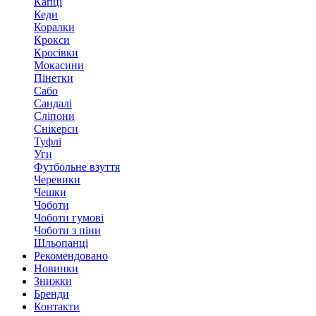
Капці
Кеди
Коралки
Крокси
Кросівки
Мокасини
Пінетки
Сабо
Сандалі
Сліпони
Снікерси
Туфлі
Уги
Футбольне взуття
Черевики
Чешки
Чоботи
Чоботи гумові
Чоботи з піни
Шльопанці
Рекомендовано
Новинки
Знижки
Бренди
Контакти