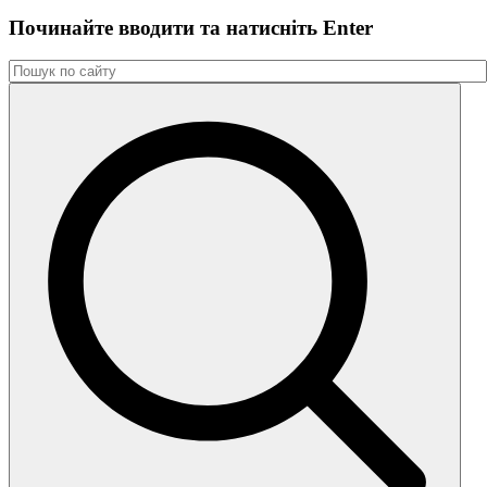
Починайте вводити та натиснiть Enter