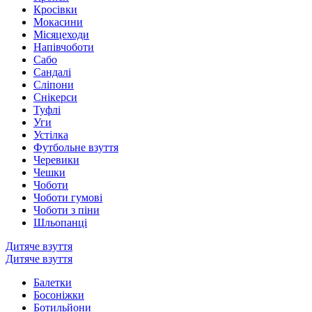
Кросівки
Мокасини
Місяцеходи
Напівчоботи
Сабо
Сандалі
Сліпони
Снікерси
Туфлі
Уги
Устілка
Футбольне взуття
Черевики
Чешки
Чоботи
Чоботи гумові
Чоботи з піни
Шльопанці
Дитяче взуття
Дитяче взуття
Балетки
Босоніжки
Ботильйони