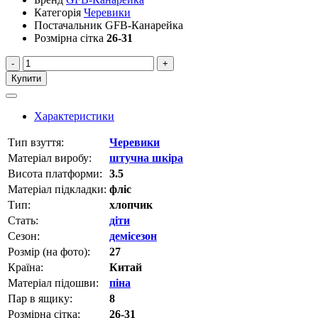
Категорія
Черевики
Постачальник
GFB-Канарейка
Розмірна сітка
26-31
-
+
Купити
Характеристики
Тип взуття:
Черевики
Матеріал виробу:
штучна шкіра
Висота платформи:
3.5
Матеріал підкладки:
фліс
Тип:
хлопчик
Стать:
діти
Сезон:
демісезон
Розмір (на фото):
27
Країна:
Китай
Матеріал підошви:
піна
Пар в ящику:
8
Розмірна сітка:
26-31