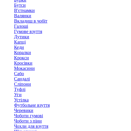
Бутси
В'єтнамки
Валянки
Вкладиш в чобіт
Галоші
Гумове взуття
Дутики
Капці
Кеди
Коралки
Крокси
Кросівки
Мокасини
Сабо
Сандалі
Сліпони
Туфлі
Уги
Устілка
Футбольне взуття
Черевики
Чоботи гумові
Чоботи з піни
Чохли для взуття