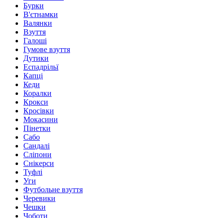
Бурки
В'єтнамки
Валянки
Взуття
Галоші
Гумове взуття
Дутики
Еспадрільї
Капці
Кеди
Коралки
Крокси
Кросівки
Мокасини
Пінетки
Сабо
Сандалі
Сліпони
Снікерси
Туфлі
Уги
Футбольне взуття
Черевики
Чешки
Чоботи