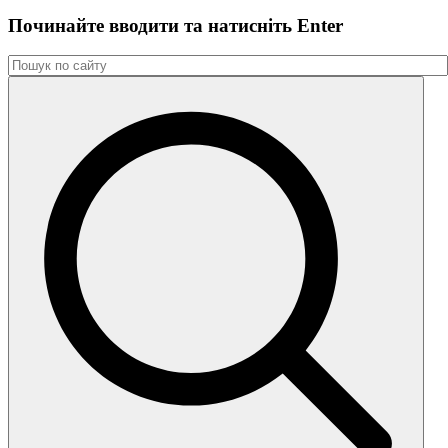
Починайте вводити та натиснiть Enter