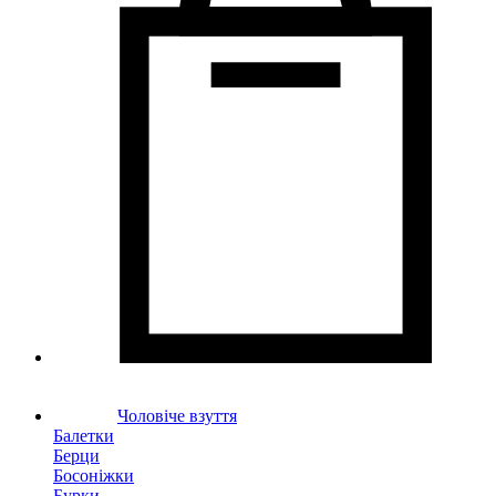
Чоловіче взуття
Балетки
Берци
Босоніжки
Бурки