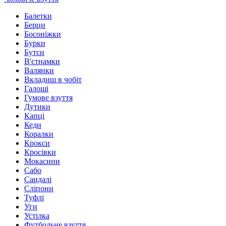
Балетки
Берци
Босоніжки
Бурки
Бутси
В'єтнамки
Валянки
Вкладиш в чобіт
Галоші
Гумове взуття
Дутики
Капці
Кеди
Коралки
Крокси
Кросівки
Мокасини
Сабо
Сандалі
Сліпони
Туфлі
Уги
Устілка
Футбольне взуття