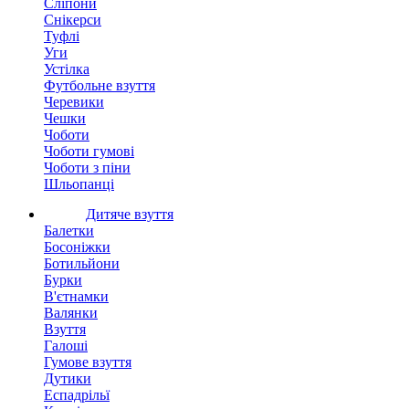
Сліпони
Снікерси
Туфлі
Уги
Устілка
Футбольне взуття
Черевики
Чешки
Чоботи
Чоботи гумові
Чоботи з піни
Шльопанці
Дитяче взуття
Балетки
Босоніжки
Ботильйони
Бурки
В'єтнамки
Валянки
Взуття
Галоші
Гумове взуття
Дутики
Еспадрільї