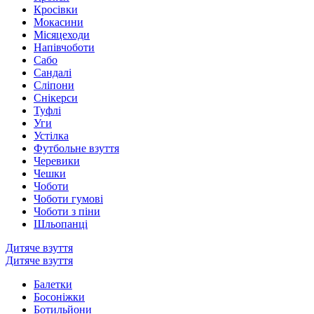
Кросівки
Мокасини
Місяцеходи
Напівчоботи
Сабо
Сандалі
Сліпони
Снікерси
Туфлі
Уги
Устілка
Футбольне взуття
Черевики
Чешки
Чоботи
Чоботи гумові
Чоботи з піни
Шльопанці
Дитяче взуття
Дитяче взуття
Балетки
Босоніжки
Ботильйони