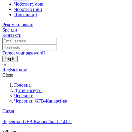
Чоботи гумові
Чоботи з піни
Шльопанці
Рекомендовано
Бренди
Контакти
Forgot your password?
Log In
or
Register now
Close
Головна
Дитяче взуття
Черевики
Черевики GFB-Канарейка
Назад
Черевики GFB-Канарейка J2141-5
330 грн.