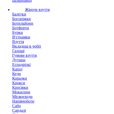
Шльопанці
Жіноче взуття
Балетки
Босоніжки
Ботильйони
Ботфорти
Бурки
В'єтнамки
Взуття
Вкладиш в чобіт
Галоші
Гумове взуття
Дутики
Еспадрільї
Капці
Кеди
Коралки
Крокси
Кросівки
Мокасини
Місяцеходи
Напівчоботи
Сабо
Сандалі