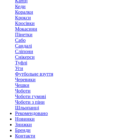
Капці
Кеди
Коралки
Крокси
Кросівки
Мокасини
Пінетки
Сабо
Сандалі
Сліпони
Снікерси
Туфлі
Уги
Футбольне взуття
Черевики
Чешки
Чоботи
Чоботи гумові
Чоботи з піни
Шльопанці
Рекомендовано
Новинки
Знижки
Бренди
Контакти