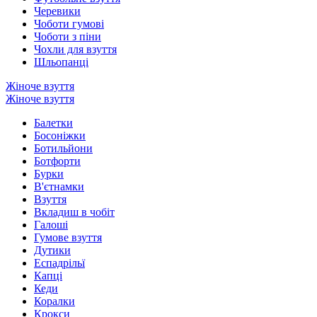
Черевики
Чоботи гумові
Чоботи з піни
Чохли для взуття
Шльопанці
Жіноче взуття
Жіноче взуття
Балетки
Босоніжки
Ботильйони
Ботфорти
Бурки
В'єтнамки
Взуття
Вкладиш в чобіт
Галоші
Гумове взуття
Дутики
Еспадрільї
Капці
Кеди
Коралки
Крокси