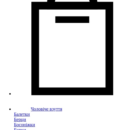
Чоловіче взуття
Балетки
Берци
Босоніжки
Бурки