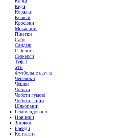
Капці
Кеди
Коралки
Крокси
Кросівки
Мокасини
Пінетки
Сабо
Сандалі
Сліпони
Снікерси
Туфлі
Уги
Футбольне взуття
Черевики
Чешки
Чоботи
Чоботи гумові
Чоботи з піни
Шльопанці
Рекомендовано
Новинки
Знижки
Бренди
Контакти