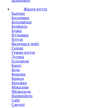
Шльопанці
Жіноче взуття
Балетки
Босоніжки
Ботильйони
Ботфорти
Бурки
В'єтнамки
Взуття
Вкладиш в чобіт
Галоші
Гумове взуття
Дутики
Еспадрільї
Капці
Кеди
Коралки
Крокси
Кросівки
Мокасини
Місяцеходи
Напівчоботи
Сабо
Сандалі