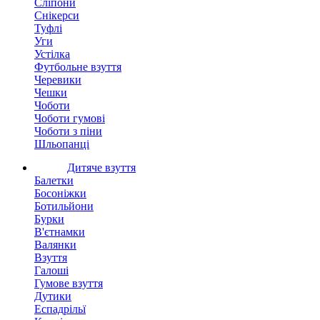
Сліпони
Снікерси
Туфлі
Уги
Устілка
Футбольне взуття
Черевики
Чешки
Чоботи
Чоботи гумові
Чоботи з піни
Шльопанці
Дитяче взуття
Балетки
Босоніжки
Ботильйони
Бурки
В'єтнамки
Валянки
Взуття
Галоші
Гумове взуття
Дутики
Еспадрільї