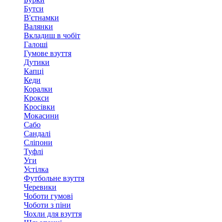
Бутси
В'єтнамки
Валянки
Вкладиш в чобіт
Галоші
Гумове взуття
Дутики
Капці
Кеди
Коралки
Крокси
Кросівки
Мокасини
Сабо
Сандалі
Сліпони
Туфлі
Уги
Устілка
Футбольне взуття
Черевики
Чоботи гумові
Чоботи з піни
Чохли для взуття