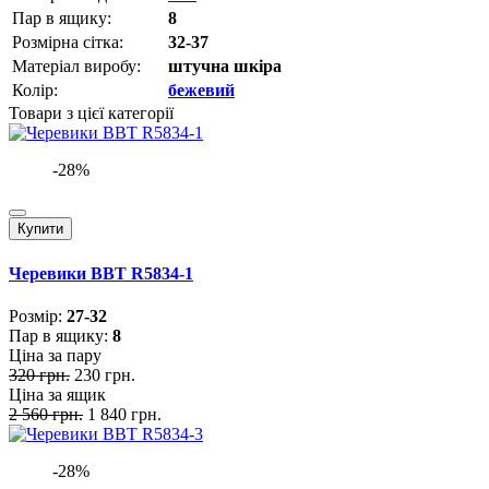
Пар в ящику:
8
Розмірна сітка:
32-37
Матеріал виробу:
штучна шкіра
Колір:
бежевий
Товари з цієї категорії
-28%
Купити
Черевики BBT R5834-1
Розмiр:
27-32
Пар в ящику:
8
Ціна за пару
320 грн.
230 грн.
Ціна за ящик
2 560 грн.
1 840 грн.
-28%