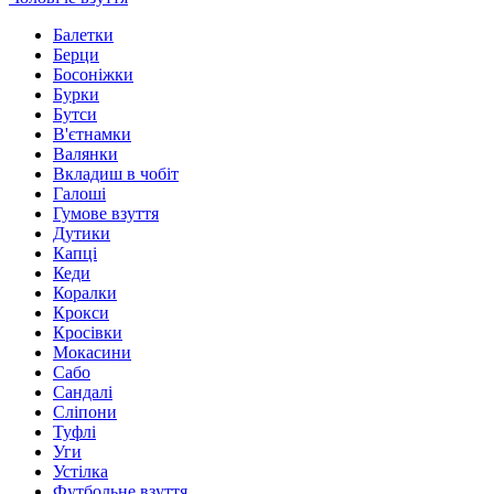
Балетки
Берци
Босоніжки
Бурки
Бутси
В'єтнамки
Валянки
Вкладиш в чобіт
Галоші
Гумове взуття
Дутики
Капці
Кеди
Коралки
Крокси
Кросівки
Мокасини
Сабо
Сандалі
Сліпони
Туфлі
Уги
Устілка
Футбольне взуття