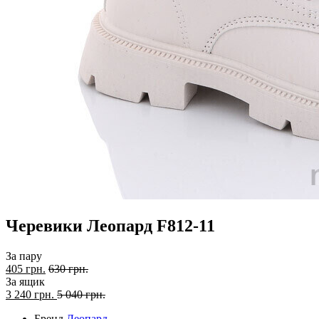
Черевики Леопард F812-11
За пару
405 грн.
630 грн.
За ящик
3 240
грн.
5 040 грн.
Бренд
Леопард