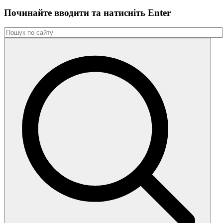
Починайте вводити та натиснiть Enter