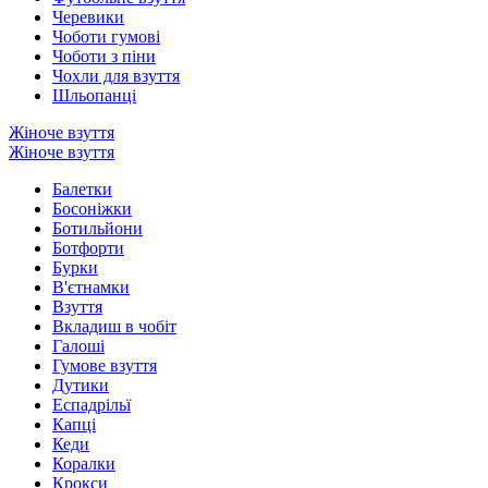
Черевики
Чоботи гумові
Чоботи з піни
Чохли для взуття
Шльопанці
Жіноче взуття
Жіноче взуття
Балетки
Босоніжки
Ботильйони
Ботфорти
Бурки
В'єтнамки
Взуття
Вкладиш в чобіт
Галоші
Гумове взуття
Дутики
Еспадрільї
Капці
Кеди
Коралки
Крокси