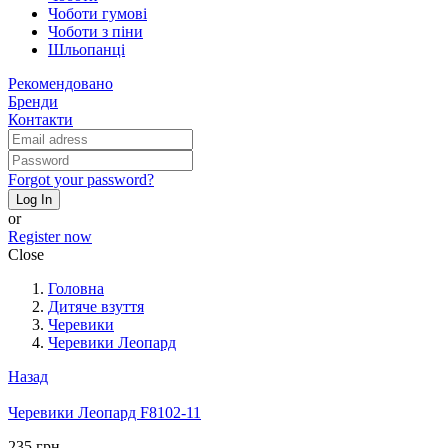
Чоботи гумові
Чоботи з піни
Шльопанці
Рекомендовано
Бренди
Контакти
Forgot your password?
Log In
or
Register now
Close
Головна
Дитяче взуття
Черевики
Черевики Леопард
Назад
Черевики Леопард F8102-11
235 грн.