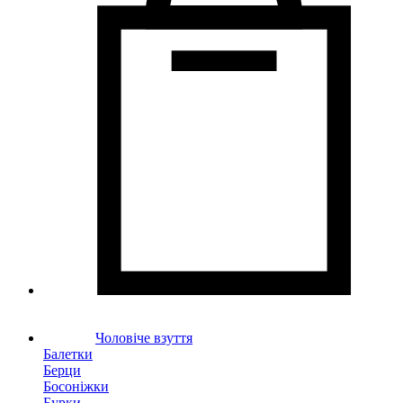
Чоловіче взуття
Балетки
Берци
Босоніжки
Бурки