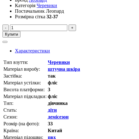
Категорія
Черевики
Постачальник
Леопард
Розмірна сітка
32-37
-
+
Купити
Характеристики
Тип взуття:
Черевики
Матеріал виробу:
штучна шкіра
Застібка:
так
Матеріал устілки:
фліс
Висота платформи:
3
Матеріал підкладки:
фліс
Тип:
дівчинка
Стать:
діти
Сезон:
демісезон
Розмір (на фото):
33
Країна:
Китай
Матеріал підошви:
пвх