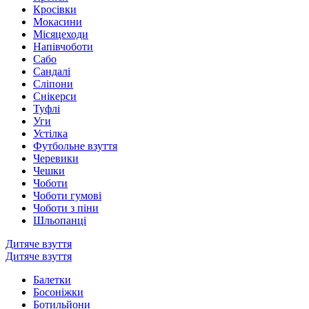
Кросівки
Мокасини
Місяцеходи
Напівчоботи
Сабо
Сандалі
Сліпони
Снікерси
Туфлі
Уги
Устілка
Футбольне взуття
Черевики
Чешки
Чоботи
Чоботи гумові
Чоботи з піни
Шльопанці
Дитяче взуття
Дитяче взуття
Балетки
Босоніжки
Ботильйони