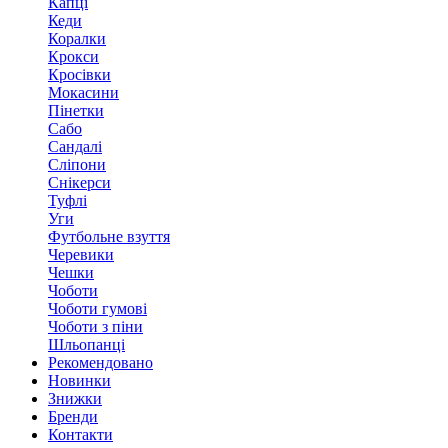
Капці
Кеди
Коралки
Крокси
Кросівки
Мокасини
Пінетки
Сабо
Сандалі
Сліпони
Снікерси
Туфлі
Уги
Футбольне взуття
Черевики
Чешки
Чоботи
Чоботи гумові
Чоботи з піни
Шльопанці
Рекомендовано
Новинки
Знижки
Бренди
Контакти