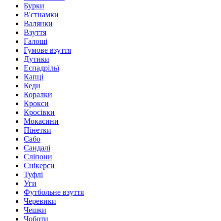
Бурки
В'єтнамки
Валянки
Взуття
Галоші
Гумове взуття
Дутики
Еспадрільї
Капці
Кеди
Коралки
Крокси
Кросівки
Мокасини
Пінетки
Сабо
Сандалі
Сліпони
Снікерси
Туфлі
Уги
Футбольне взуття
Черевики
Чешки
Чоботи