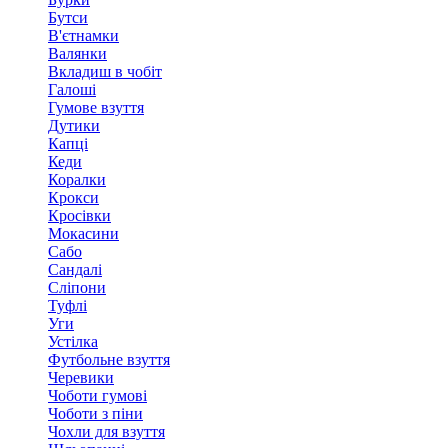
Бутси
В'єтнамки
Валянки
Вкладиш в чобіт
Галоші
Гумове взуття
Дутики
Капці
Кеди
Коралки
Крокси
Кросівки
Мокасини
Сабо
Сандалі
Сліпони
Туфлі
Уги
Устілка
Футбольне взуття
Черевики
Чоботи гумові
Чоботи з піни
Чохли для взуття