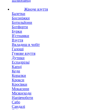
Шльопанці
Жіноче взуття
Балетки
Босоніжки
Ботильйони
Ботфорти
Бурки
В'єтнамки
Взуття
Вкладиш в чобіт
Галоші
Гумове взуття
Дутики
Еспадрільї
Капці
Кеди
Коралки
Крокси
Кросівки
Мокасини
Місяцеходи
Напівчоботи
Сабо
Сандалі