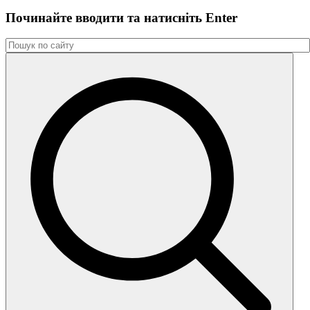
Починайте вводити та натиснiть Enter