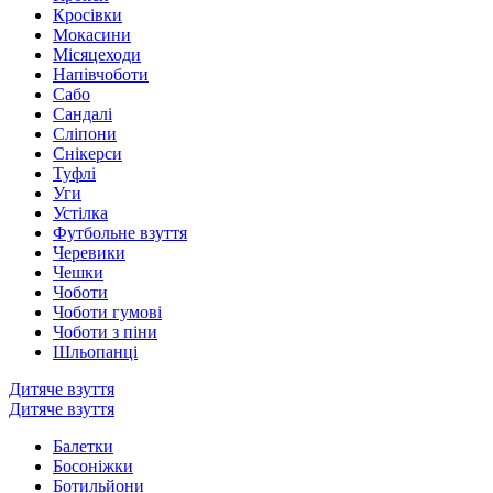
Кросівки
Мокасини
Місяцеходи
Напівчоботи
Сабо
Сандалі
Сліпони
Снікерси
Туфлі
Уги
Устілка
Футбольне взуття
Черевики
Чешки
Чоботи
Чоботи гумові
Чоботи з піни
Шльопанці
Дитяче взуття
Дитяче взуття
Балетки
Босоніжки
Ботильйони