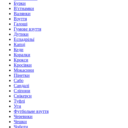
Бурки
В'єтнамки
Валянки
Взуття
Галоші
Гумове взуття
Дутики
Еспадрільї
Капці
Кеди
Коралки
Крокси
Кросівки
Мокасини
Пінетки
Сабо
Сандалі
Сліпони
Снікерси
Туфлі
Уги
Футбольне взуття
Черевики
Чешки
Чоботи