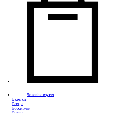
Чоловіче взуття
Балетки
Берци
Босоніжки
Бурки