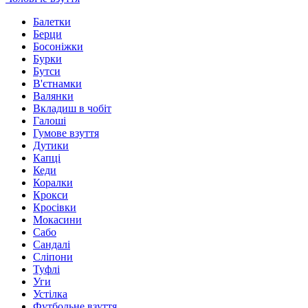
Балетки
Берци
Босоніжки
Бурки
Бутси
В'єтнамки
Валянки
Вкладиш в чобіт
Галоші
Гумове взуття
Дутики
Капці
Кеди
Коралки
Крокси
Кросівки
Мокасини
Сабо
Сандалі
Сліпони
Туфлі
Уги
Устілка
Футбольне взуття