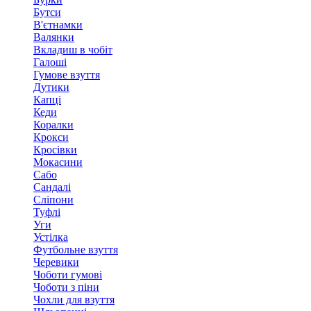
Бутси
В'єтнамки
Валянки
Вкладиш в чобіт
Галоші
Гумове взуття
Дутики
Капці
Кеди
Коралки
Крокси
Кросівки
Мокасини
Сабо
Сандалі
Сліпони
Туфлі
Уги
Устілка
Футбольне взуття
Черевики
Чоботи гумові
Чоботи з піни
Чохли для взуття