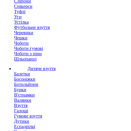
Сліпони
Снікерси
Туфлі
Уги
Устілка
Футбольне взуття
Черевики
Чешки
Чоботи
Чоботи гумові
Чоботи з піни
Шльопанці
Дитяче взуття
Балетки
Босоніжки
Ботильйони
Бурки
В'єтнамки
Валянки
Взуття
Галоші
Гумове взуття
Дутики
Еспадрільї