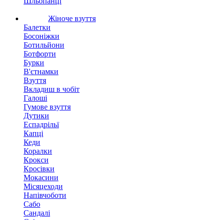
Шльопанці
Жіноче взуття
Балетки
Босоніжки
Ботильйони
Ботфорти
Бурки
В'єтнамки
Взуття
Вкладиш в чобіт
Галоші
Гумове взуття
Дутики
Еспадрільї
Капці
Кеди
Коралки
Крокси
Кросівки
Мокасини
Місяцеходи
Напівчоботи
Сабо
Сандалі