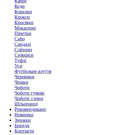
Капці
Кеди
Коралки
Крокси
Кросівки
Мокасини
Пінетки
Сабо
Сандалі
Сліпони
Снікерси
Туфлі
Уги
Футбольне взуття
Черевики
Чешки
Чоботи
Чоботи гумові
Чоботи з піни
Шльопанці
Рекомендовано
Новинки
Знижки
Бренди
Контакти