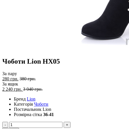
Чоботи Lion HX05
За пару
280 грн.
380 грн.
За ящик
2 240
грн.
3 040 грн.
Бренд
Lion
Категорія
Чоботи
Постачальник
Lion
Розмірна сітка
36-41
-
+