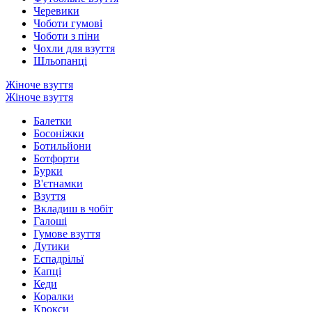
Черевики
Чоботи гумові
Чоботи з піни
Чохли для взуття
Шльопанці
Жіноче взуття
Жіноче взуття
Балетки
Босоніжки
Ботильйони
Ботфорти
Бурки
В'єтнамки
Взуття
Вкладиш в чобіт
Галоші
Гумове взуття
Дутики
Еспадрільї
Капці
Кеди
Коралки
Крокси