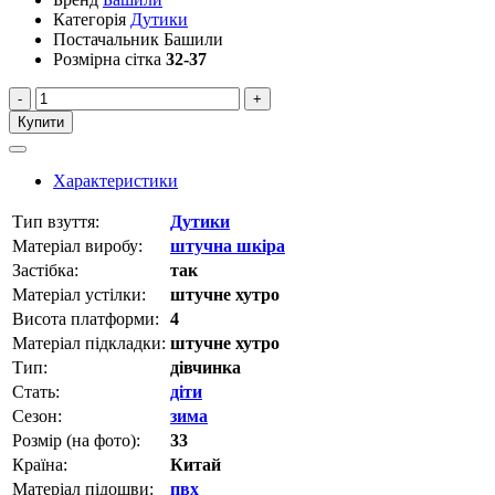
Категорія
Дутики
Постачальник
Башили
Розмірна сітка
32-37
-
+
Купити
Характеристики
Тип взуття:
Дутики
Матеріал виробу:
штучна шкіра
Застібка:
так
Матеріал устілки:
штучне хутро
Висота платформи:
4
Матеріал підкладки:
штучне хутро
Тип:
дівчинка
Стать:
діти
Сезон:
зима
Розмір (на фото):
33
Країна:
Китай
Матеріал підошви:
пвх