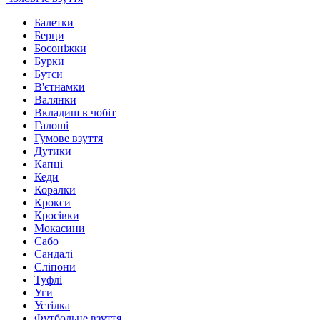
Балетки
Берци
Босоніжки
Бурки
Бутси
В'єтнамки
Валянки
Вкладиш в чобіт
Галоші
Гумове взуття
Дутики
Капці
Кеди
Коралки
Крокси
Кросівки
Мокасини
Сабо
Сандалі
Сліпони
Туфлі
Уги
Устілка
Футбольне взуття