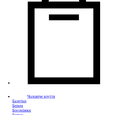
Чоловіче взуття
Балетки
Берци
Босоніжки
Бурки