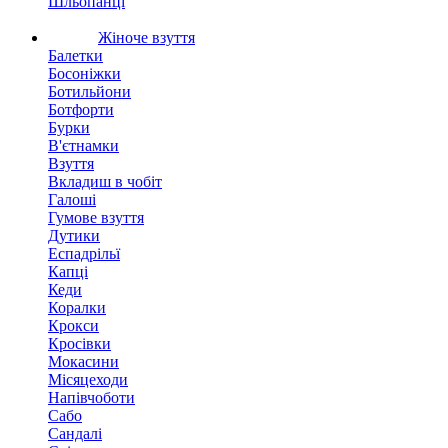
Шльопанці
Жіноче взуття
Балетки
Босоніжки
Ботильйони
Ботфорти
Бурки
В'єтнамки
Взуття
Вкладиш в чобіт
Галоші
Гумове взуття
Дутики
Еспадрільї
Капці
Кеди
Коралки
Крокси
Кросівки
Мокасини
Місяцеходи
Напівчоботи
Сабо
Сандалі