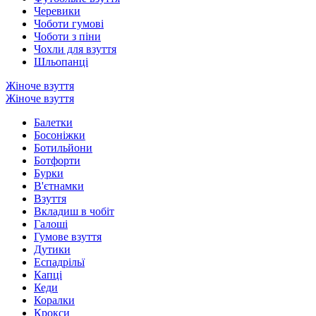
Черевики
Чоботи гумові
Чоботи з піни
Чохли для взуття
Шльопанці
Жіноче взуття
Жіноче взуття
Балетки
Босоніжки
Ботильйони
Ботфорти
Бурки
В'єтнамки
Взуття
Вкладиш в чобіт
Галоші
Гумове взуття
Дутики
Еспадрільї
Капці
Кеди
Коралки
Крокси