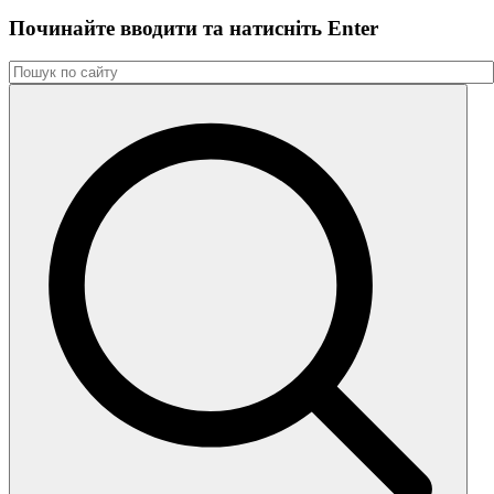
Починайте вводити та натиснiть Enter