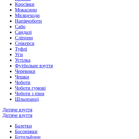
Кросівки
Мокасини
Місяцеходи
Напівчоботи
Сабо
Сандалі
Сліпони
Снікерси
Туфлі
Уги
Устілка
Футбольне взуття
Черевики
Чешки
Чоботи
Чоботи гумові
Чоботи з піни
Шльопанці
Дитяче взуття
Дитяче взуття
Балетки
Босоніжки
Ботильйони