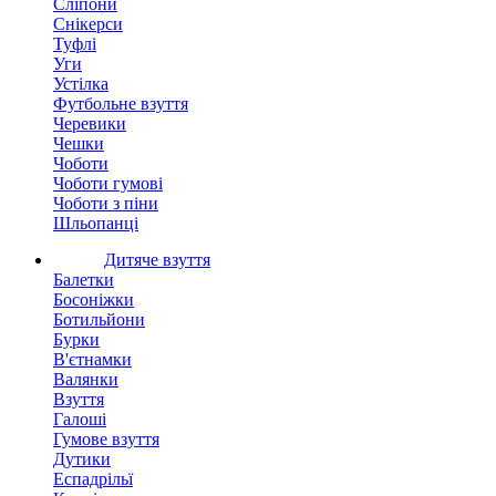
Сліпони
Снікерси
Туфлі
Уги
Устілка
Футбольне взуття
Черевики
Чешки
Чоботи
Чоботи гумові
Чоботи з піни
Шльопанці
Дитяче взуття
Балетки
Босоніжки
Ботильйони
Бурки
В'єтнамки
Валянки
Взуття
Галоші
Гумове взуття
Дутики
Еспадрільї