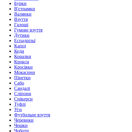
Бурки
В'єтнамки
Валянки
Взуття
Галоші
Гумове взуття
Дутики
Еспадрільї
Капці
Кеди
Коралки
Крокси
Кросівки
Мокасини
Пінетки
Сабо
Сандалі
Сліпони
Снікерси
Туфлі
Уги
Футбольне взуття
Черевики
Чешки
Чоботи