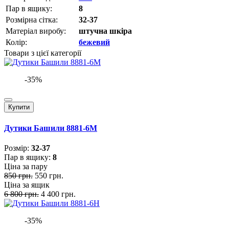
Пар в ящику:
8
Розмірна сітка:
32-37
Матеріал виробу:
штучна шкіра
Колір:
бежевий
Товари з цієї категорії
-35%
Купити
Дутики Башили 8881-6M
Розмiр:
32-37
Пар в ящику:
8
Ціна за пару
850 грн.
550 грн.
Ціна за ящик
6 800 грн.
4 400 грн.
-35%