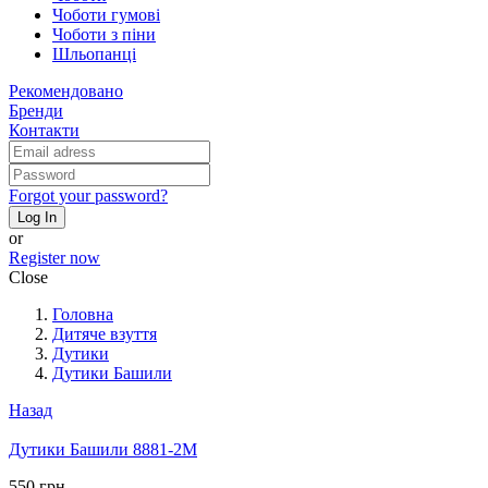
Чоботи гумові
Чоботи з піни
Шльопанці
Рекомендовано
Бренди
Контакти
Forgot your password?
Log In
or
Register now
Close
Головна
Дитяче взуття
Дутики
Дутики Башили
Назад
Дутики Башили 8881-2M
550 грн.