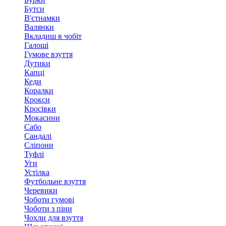
Бутси
В'єтнамки
Валянки
Вкладиш в чобіт
Галоші
Гумове взуття
Дутики
Капці
Кеди
Коралки
Крокси
Кросівки
Мокасини
Сабо
Сандалі
Сліпони
Туфлі
Уги
Устілка
Футбольне взуття
Черевики
Чоботи гумові
Чоботи з піни
Чохли для взуття