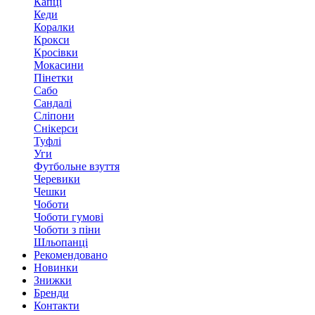
Капці
Кеди
Коралки
Крокси
Кросівки
Мокасини
Пінетки
Сабо
Сандалі
Сліпони
Снікерси
Туфлі
Уги
Футбольне взуття
Черевики
Чешки
Чоботи
Чоботи гумові
Чоботи з піни
Шльопанці
Рекомендовано
Новинки
Знижки
Бренди
Контакти