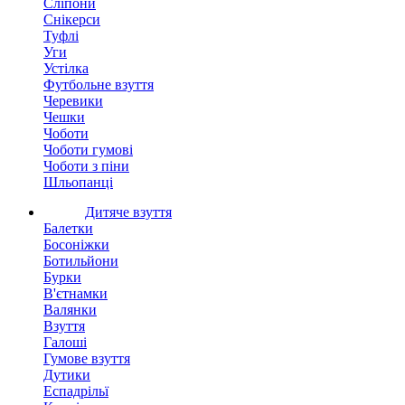
Сліпони
Снікерси
Туфлі
Уги
Устілка
Футбольне взуття
Черевики
Чешки
Чоботи
Чоботи гумові
Чоботи з піни
Шльопанці
Дитяче взуття
Балетки
Босоніжки
Ботильйони
Бурки
В'єтнамки
Валянки
Взуття
Галоші
Гумове взуття
Дутики
Еспадрільї