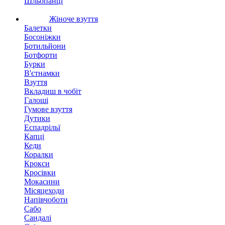
Шльопанці
Жіноче взуття
Балетки
Босоніжки
Ботильйони
Ботфорти
Бурки
В'єтнамки
Взуття
Вкладиш в чобіт
Галоші
Гумове взуття
Дутики
Еспадрільї
Капці
Кеди
Коралки
Крокси
Кросівки
Мокасини
Місяцеходи
Напівчоботи
Сабо
Сандалі