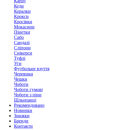
Капці
Кеди
Коралки
Крокси
Кросівки
Мокасини
Пінетки
Сабо
Сандалі
Сліпони
Снікерси
Туфлі
Уги
Футбольне взуття
Черевики
Чешки
Чоботи
Чоботи гумові
Чоботи з піни
Шльопанці
Рекомендовано
Новинки
Знижки
Бренди
Контакти