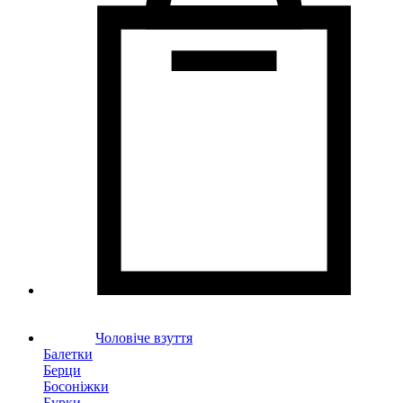
Чоловіче взуття
Балетки
Берци
Босоніжки
Бурки