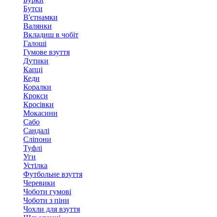
Бутси
В'єтнамки
Валянки
Вкладиш в чобіт
Галоші
Гумове взуття
Дутики
Капці
Кеди
Коралки
Крокси
Кросівки
Мокасини
Сабо
Сандалі
Сліпони
Туфлі
Уги
Устілка
Футбольне взуття
Черевики
Чоботи гумові
Чоботи з піни
Чохли для взуття