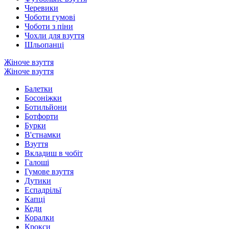
Черевики
Чоботи гумові
Чоботи з піни
Чохли для взуття
Шльопанці
Жіноче взуття
Жіноче взуття
Балетки
Босоніжки
Ботильйони
Ботфорти
Бурки
В'єтнамки
Взуття
Вкладиш в чобіт
Галоші
Гумове взуття
Дутики
Еспадрільї
Капці
Кеди
Коралки
Крокси