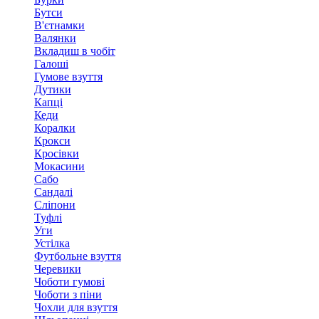
Бутси
В'єтнамки
Валянки
Вкладиш в чобіт
Галоші
Гумове взуття
Дутики
Капці
Кеди
Коралки
Крокси
Кросівки
Мокасини
Сабо
Сандалі
Сліпони
Туфлі
Уги
Устілка
Футбольне взуття
Черевики
Чоботи гумові
Чоботи з піни
Чохли для взуття