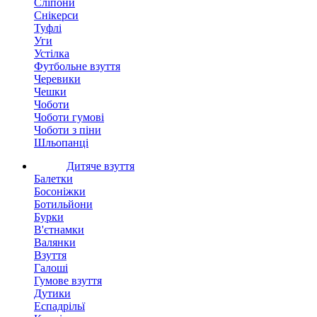
Сліпони
Снікерси
Туфлі
Уги
Устілка
Футбольне взуття
Черевики
Чешки
Чоботи
Чоботи гумові
Чоботи з піни
Шльопанці
Дитяче взуття
Балетки
Босоніжки
Ботильйони
Бурки
В'єтнамки
Валянки
Взуття
Галоші
Гумове взуття
Дутики
Еспадрільї