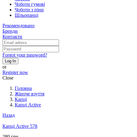
Чоботи гумові
Чоботи з піни
Шльопанці
Рекомендовано
Бренди
Контакти
Forgot your password?
Log In
or
Register now
Close
Головна
Жіноче взуття
Капці
Капці Active
Назад
Капці Active 578
280 грн.