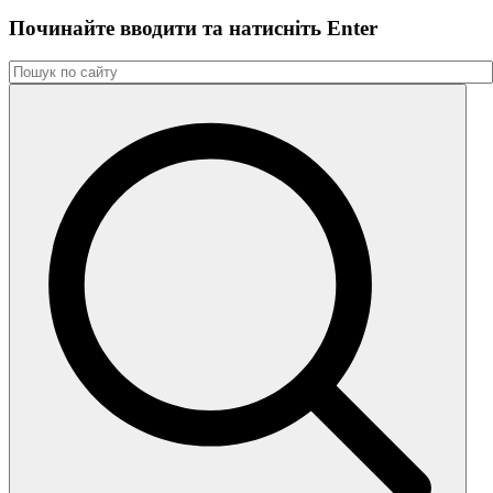
Починайте вводити та натиснiть Enter