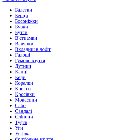
Балетки
Берци
Босоніжки
Бурки
Бутси
В'єтнамки
Валянки
Вкладиш в чобіт
Галоші
Гумове взуття
Дутики
Капці
Кеди
Коралки
Крокси
Кросівки
Мокасини
Сабо
Сандалі
Сліпони
Туфлі
Уги
Устілка
Футбольне взуття