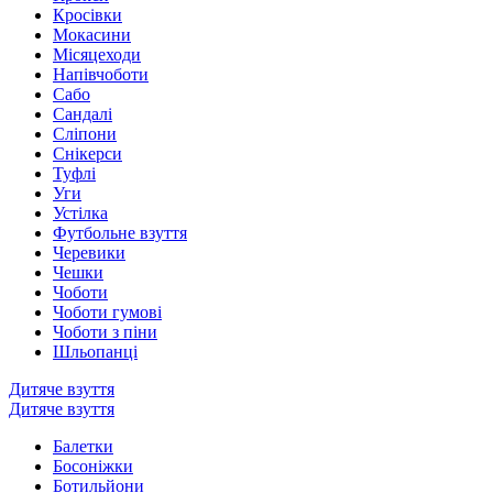
Кросівки
Мокасини
Місяцеходи
Напівчоботи
Сабо
Сандалі
Сліпони
Снікерси
Туфлі
Уги
Устілка
Футбольне взуття
Черевики
Чешки
Чоботи
Чоботи гумові
Чоботи з піни
Шльопанці
Дитяче взуття
Дитяче взуття
Балетки
Босоніжки
Ботильйони