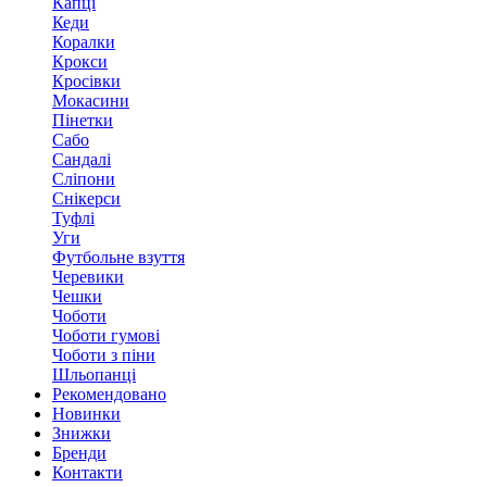
Капці
Кеди
Коралки
Крокси
Кросівки
Мокасини
Пінетки
Сабо
Сандалі
Сліпони
Снікерси
Туфлі
Уги
Футбольне взуття
Черевики
Чешки
Чоботи
Чоботи гумові
Чоботи з піни
Шльопанці
Рекомендовано
Новинки
Знижки
Бренди
Контакти