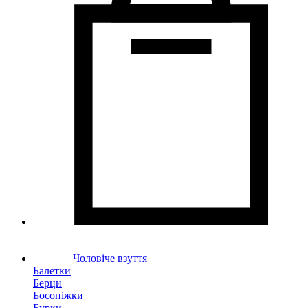
Чоловіче взуття
Балетки
Берци
Босоніжки
Бурки