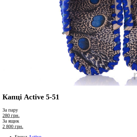
Капці Active 5-51
За пару
280 грн.
За ящик
2 800
грн.
Бренд
Active