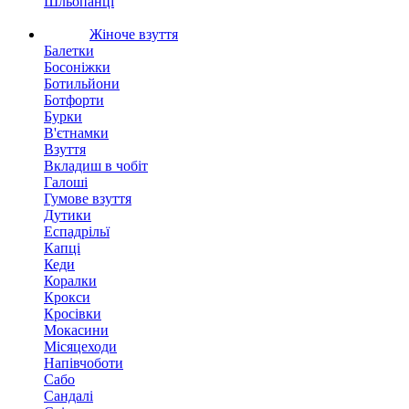
Шльопанці
Жіноче взуття
Балетки
Босоніжки
Ботильйони
Ботфорти
Бурки
В'єтнамки
Взуття
Вкладиш в чобіт
Галоші
Гумове взуття
Дутики
Еспадрільї
Капці
Кеди
Коралки
Крокси
Кросівки
Мокасини
Місяцеходи
Напівчоботи
Сабо
Сандалі