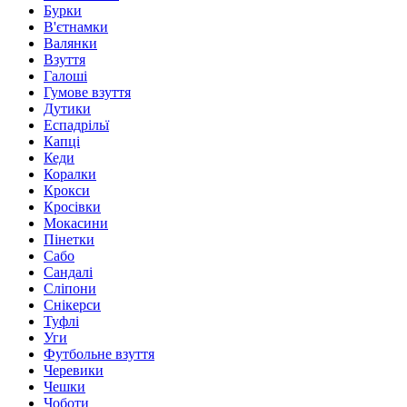
Бурки
В'єтнамки
Валянки
Взуття
Галоші
Гумове взуття
Дутики
Еспадрільї
Капці
Кеди
Коралки
Крокси
Кросівки
Мокасини
Пінетки
Сабо
Сандалі
Сліпони
Снікерси
Туфлі
Уги
Футбольне взуття
Черевики
Чешки
Чоботи