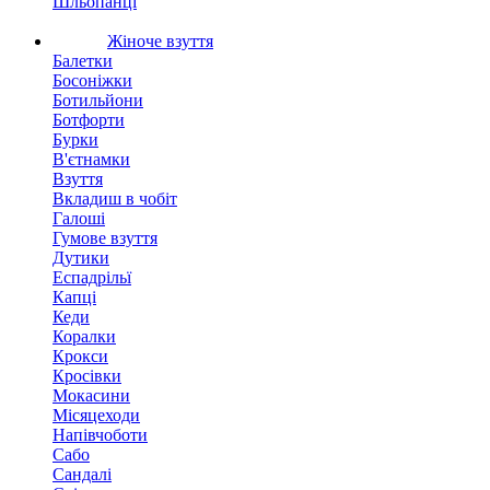
Шльопанці
Жіноче взуття
Балетки
Босоніжки
Ботильйони
Ботфорти
Бурки
В'єтнамки
Взуття
Вкладиш в чобіт
Галоші
Гумове взуття
Дутики
Еспадрільї
Капці
Кеди
Коралки
Крокси
Кросівки
Мокасини
Місяцеходи
Напівчоботи
Сабо
Сандалі