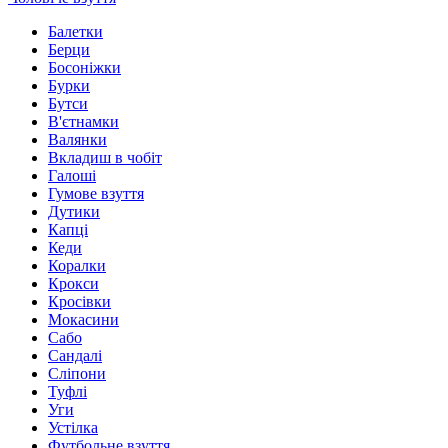
Балетки
Берци
Босоніжки
Бурки
Бутси
В'єтнамки
Валянки
Вкладиш в чобіт
Галоші
Гумове взуття
Дутики
Капці
Кеди
Коралки
Крокси
Кросівки
Мокасини
Сабо
Сандалі
Сліпони
Туфлі
Уги
Устілка
Футбольне взуття