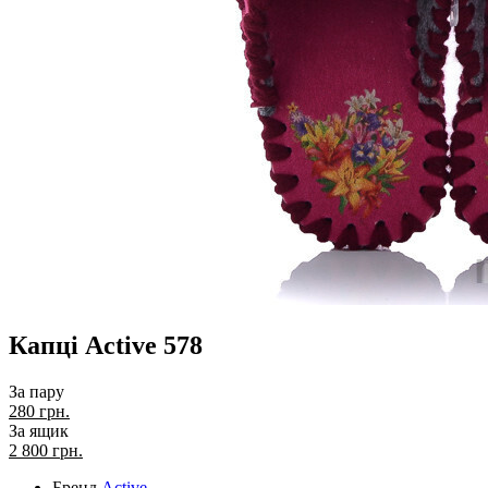
Капці Active 578
За пару
280 грн.
За ящик
2 800
грн.
Бренд
Active