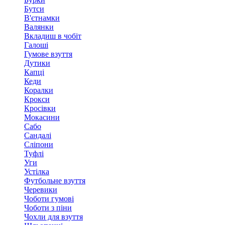
Бутси
В'єтнамки
Валянки
Вкладиш в чобіт
Галоші
Гумове взуття
Дутики
Капці
Кеди
Коралки
Крокси
Кросівки
Мокасини
Сабо
Сандалі
Сліпони
Туфлі
Уги
Устілка
Футбольне взуття
Черевики
Чоботи гумові
Чоботи з піни
Чохли для взуття