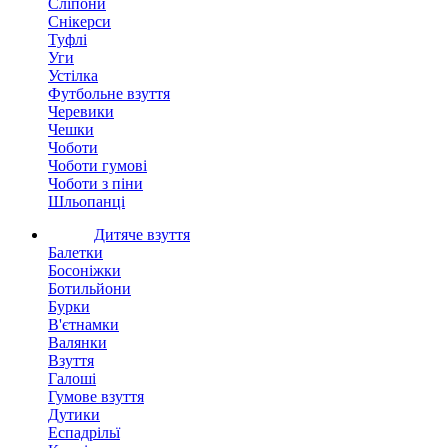
Сліпони
Снікерси
Туфлі
Уги
Устілка
Футбольне взуття
Черевики
Чешки
Чоботи
Чоботи гумові
Чоботи з піни
Шльопанці
Дитяче взуття
Балетки
Босоніжки
Ботильйони
Бурки
В'єтнамки
Валянки
Взуття
Галоші
Гумове взуття
Дутики
Еспадрільї