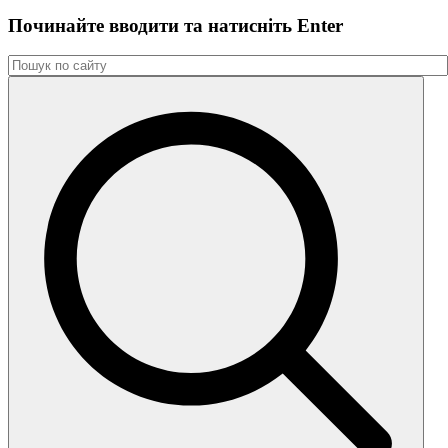
Починайте вводити та натиснiть Enter