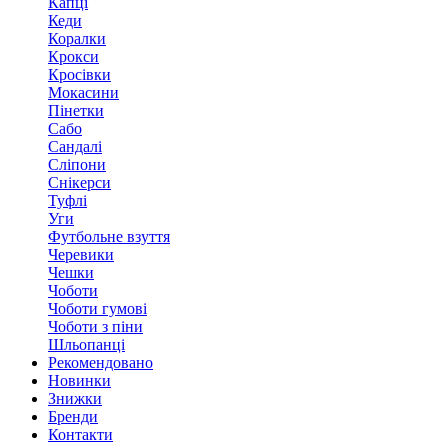
Капці
Кеди
Коралки
Крокси
Кросівки
Мокасини
Пінетки
Сабо
Сандалі
Сліпони
Снікерси
Туфлі
Уги
Футбольне взуття
Черевики
Чешки
Чоботи
Чоботи гумові
Чоботи з піни
Шльопанці
Рекомендовано
Новинки
Знижки
Бренди
Контакти