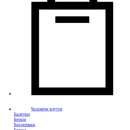
Чоловіче взуття
Балетки
Берци
Босоніжки
Бурки