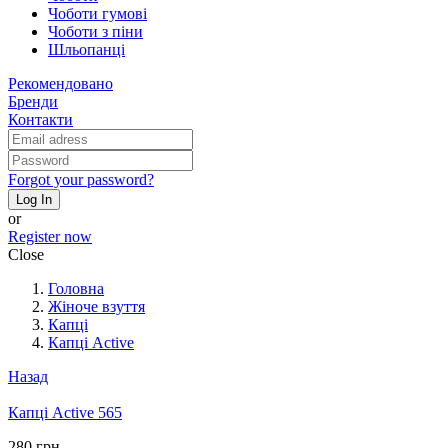
Чоботи гумові
Чоботи з піни
Шльопанці
Рекомендовано
Бренди
Контакти
Forgot your password?
Log In
or
Register now
Close
Головна
Жіноче взуття
Капці
Капці Active
Назад
Капці Active 565
280 грн.