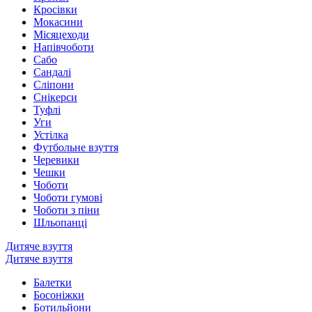
Кросівки
Мокасини
Місяцеходи
Напівчоботи
Сабо
Сандалі
Сліпони
Снікерси
Туфлі
Уги
Устілка
Футбольне взуття
Черевики
Чешки
Чоботи
Чоботи гумові
Чоботи з піни
Шльопанці
Дитяче взуття
Дитяче взуття
Балетки
Босоніжки
Ботильйони