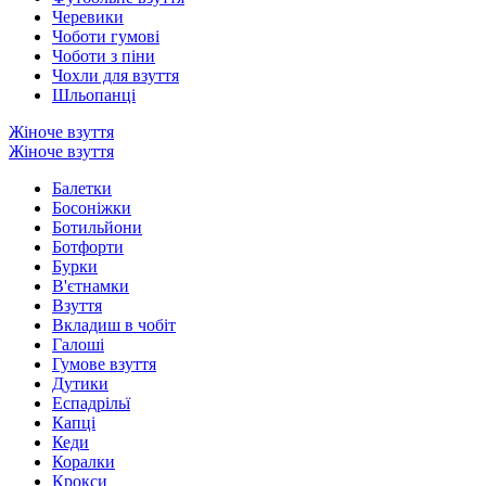
Черевики
Чоботи гумові
Чоботи з піни
Чохли для взуття
Шльопанці
Жіноче взуття
Жіноче взуття
Балетки
Босоніжки
Ботильйони
Ботфорти
Бурки
В'єтнамки
Взуття
Вкладиш в чобіт
Галоші
Гумове взуття
Дутики
Еспадрільї
Капці
Кеди
Коралки
Крокси