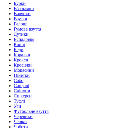
Бурки
В'єтнамки
Валянки
Взуття
Галоші
Гумове взуття
Дутики
Еспадрільї
Капці
Кеди
Коралки
Крокси
Кросівки
Мокасини
Пінетки
Сабо
Сандалі
Сліпони
Снікерси
Туфлі
Уги
Футбольне взуття
Черевики
Чешки
Чоботи