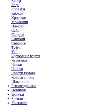
Капці
Кеди
Коралки
Крокси
Кросівки
Мокасини
Пінетки
Сабо
Сандалі
Сліпони
Снікерси
Туфлі
Уги
Футбольне взуття
Черевики
Чешки
Чоботи
Чоботи гумові
Чоботи з піни
Шльопанці
Рекомендовано
Новинки
Знижки
Бренди
Контакти