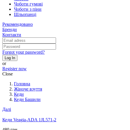
Чоботи гумові
Чоботи з піни
Шльопанці
Рекомендовано
Бренди
Контакти
Forgot your password?
Log In
or
Register now
Close
Головна
Жіноче взуття
Кеди
Кеди Башили
Далі
Кеди Veagia-ADA 1JL571-2
480 грн.