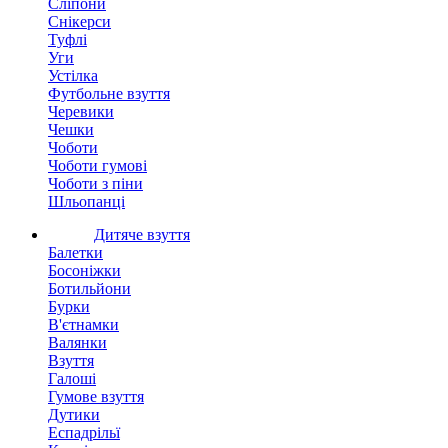
Сліпони
Снікерси
Туфлі
Уги
Устілка
Футбольне взуття
Черевики
Чешки
Чоботи
Чоботи гумові
Чоботи з піни
Шльопанці
Дитяче взуття
Балетки
Босоніжки
Ботильйони
Бурки
В'єтнамки
Валянки
Взуття
Галоші
Гумове взуття
Дутики
Еспадрільї