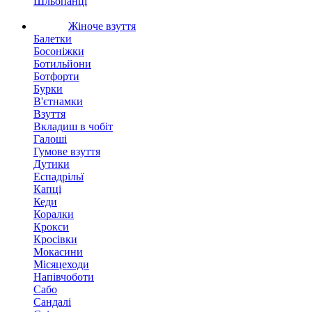
Шльопанці
Жіноче взуття
Балетки
Босоніжки
Ботильйони
Ботфорти
Бурки
В'єтнамки
Взуття
Вкладиш в чобіт
Галоші
Гумове взуття
Дутики
Еспадрільї
Капці
Кеди
Коралки
Крокси
Кросівки
Мокасини
Місяцеходи
Напівчоботи
Сабо
Сандалі