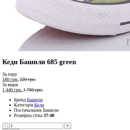
Кеди Башили 685 green
За пару
180 грн.
220 грн.
За ящик
1 440
грн.
1 760 грн.
Бренд
Башили
Категорія
Кеди
Постачальник
Башили
Розмірна сітка
37-40
-
+