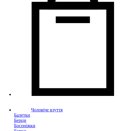
Чоловіче взуття
Балетки
Берци
Босоніжки
Бурки