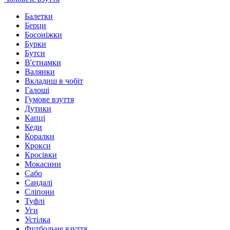
Балетки
Берци
Босоніжки
Бурки
Бутси
В'єтнамки
Валянки
Вкладиш в чобіт
Галоші
Гумове взуття
Дутики
Капці
Кеди
Коралки
Крокси
Кросівки
Мокасини
Сабо
Сандалі
Сліпони
Туфлі
Уги
Устілка
Футбольне взуття