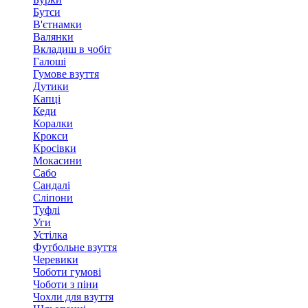
Бутси
В'єтнамки
Валянки
Вкладиш в чобіт
Галоші
Гумове взуття
Дутики
Капці
Кеди
Коралки
Крокси
Кросівки
Мокасини
Сабо
Сандалі
Сліпони
Туфлі
Уги
Устілка
Футбольне взуття
Черевики
Чоботи гумові
Чоботи з піни
Чохли для взуття