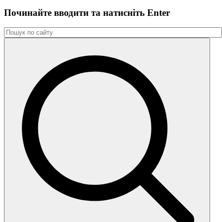
Починайте вводити та натиснiть Enter