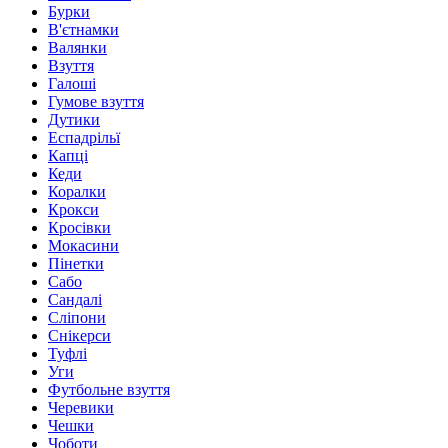
Бурки
В'єтнамки
Валянки
Взуття
Галоші
Гумове взуття
Дутики
Еспадрільї
Капці
Кеди
Коралки
Крокси
Кросівки
Мокасини
Пінетки
Сабо
Сандалі
Сліпони
Снікерси
Туфлі
Уги
Футбольне взуття
Черевики
Чешки
Чоботи