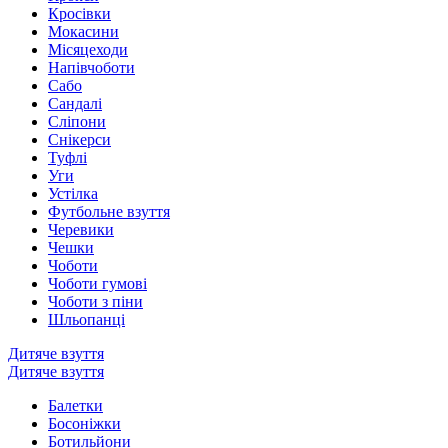
Кросівки
Мокасини
Місяцеходи
Напівчоботи
Сабо
Сандалі
Сліпони
Снікерси
Туфлі
Уги
Устілка
Футбольне взуття
Черевики
Чешки
Чоботи
Чоботи гумові
Чоботи з піни
Шльопанці
Дитяче взуття
Дитяче взуття
Балетки
Босоніжки
Ботильйони