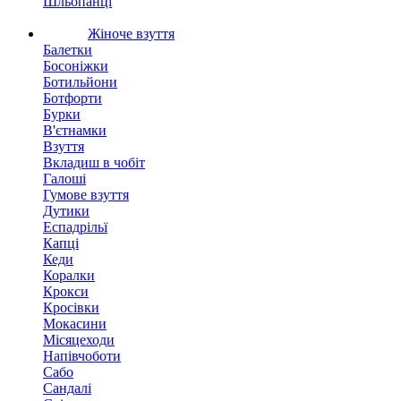
Шльопанці
Жіноче взуття
Балетки
Босоніжки
Ботильйони
Ботфорти
Бурки
В'єтнамки
Взуття
Вкладиш в чобіт
Галоші
Гумове взуття
Дутики
Еспадрільї
Капці
Кеди
Коралки
Крокси
Кросівки
Мокасини
Місяцеходи
Напівчоботи
Сабо
Сандалі