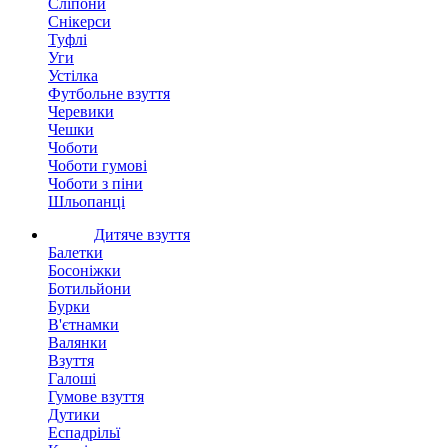
Сліпони
Снікерси
Туфлі
Уги
Устілка
Футбольне взуття
Черевики
Чешки
Чоботи
Чоботи гумові
Чоботи з піни
Шльопанці
Дитяче взуття
Балетки
Босоніжки
Ботильйони
Бурки
В'єтнамки
Валянки
Взуття
Галоші
Гумове взуття
Дутики
Еспадрільї