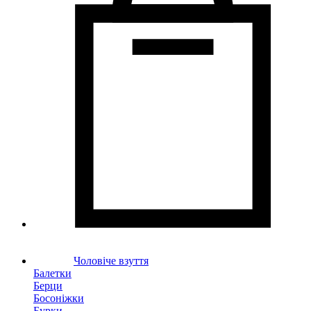
Чоловіче взуття
Балетки
Берци
Босоніжки
Бурки