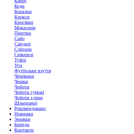
Капці
Кеди
Коралки
Крокси
Кросівки
Мокасини
Пінетки
Сабо
Сандалі
Сліпони
Снікерси
Туфлі
Уги
Футбольне взуття
Черевики
Чешки
Чоботи
Чоботи гумові
Чоботи з піни
Шльопанці
Рекомендовано
Новинки
Знижки
Бренди
Контакти