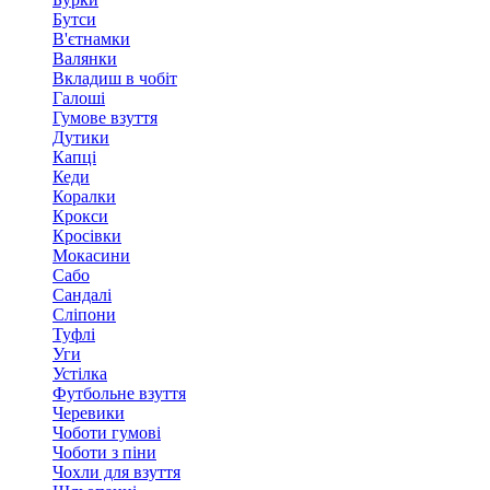
Бутси
В'єтнамки
Валянки
Вкладиш в чобіт
Галоші
Гумове взуття
Дутики
Капці
Кеди
Коралки
Крокси
Кросівки
Мокасини
Сабо
Сандалі
Сліпони
Туфлі
Уги
Устілка
Футбольне взуття
Черевики
Чоботи гумові
Чоботи з піни
Чохли для взуття