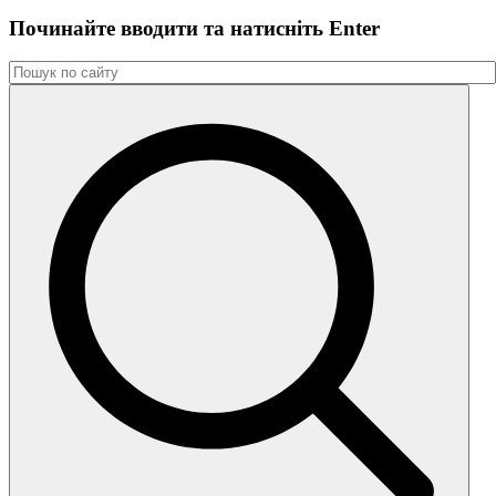
Починайте вводити та натиснiть Enter