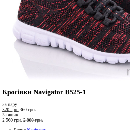
Кросівки Navigator B525-1
За пару
320 грн.
360 грн.
За ящик
2 560
грн.
2 880 грн.
Бренд
Navigator