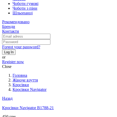
Чоботи гумові
Чоботи з піни
Шльопанці
Рекомендовано
Бренди
Контакти
Forgot your password?
Log In
or
Register now
Close
Головна
Жіноче взуття
Кросівки
Кросівки Navigator
Назад
Кросівки Navigator B1788-21
450 грн.