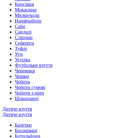
Кросівки
Мокасини
Місяцеходи
Напівчоботи
Сабо
Сандалі
Сліпони
Снікерси
Туфлі
Уги
Устілка
Футбольне взуття
Черевики
Чешки
Чоботи
Чоботи гумові
Чоботи з піни
Шльопанці
Дитяче взуття
Дитяче взуття
Балетки
Босоніжки
Ботильйони