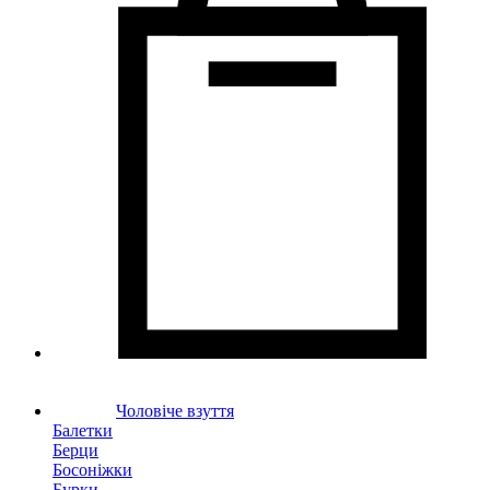
Чоловіче взуття
Балетки
Берци
Босоніжки
Бурки