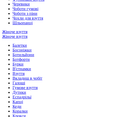
Черевики
Чоботи гумові
Чоботи з піни
Чохли для взуття
Шльопанці
Жіноче взуття
Жіноче взуття
Балетки
Босоніжки
Ботильйони
Ботфорти
Бурки
В'єтнамки
Взуття
Вкладиш в чобіт
Галоші
Гумове взуття
Дутики
Еспадрільї
Капці
Кеди
Коралки
Крокси