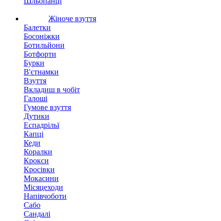
Шльопанці
Жіноче взуття
Балетки
Босоніжки
Ботильйони
Ботфорти
Бурки
В'єтнамки
Взуття
Вкладиш в чобіт
Галоші
Гумове взуття
Дутики
Еспадрільї
Капці
Кеди
Коралки
Крокси
Кросівки
Мокасини
Місяцеходи
Напівчоботи
Сабо
Сандалі