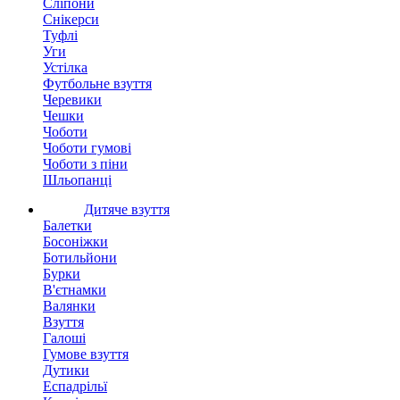
Сліпони
Снікерси
Туфлі
Уги
Устілка
Футбольне взуття
Черевики
Чешки
Чоботи
Чоботи гумові
Чоботи з піни
Шльопанці
Дитяче взуття
Балетки
Босоніжки
Ботильйони
Бурки
В'єтнамки
Валянки
Взуття
Галоші
Гумове взуття
Дутики
Еспадрільї