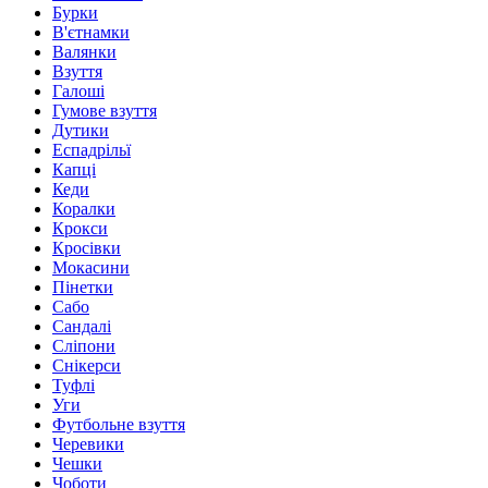
Бурки
В'єтнамки
Валянки
Взуття
Галоші
Гумове взуття
Дутики
Еспадрільї
Капці
Кеди
Коралки
Крокси
Кросівки
Мокасини
Пінетки
Сабо
Сандалі
Сліпони
Снікерси
Туфлі
Уги
Футбольне взуття
Черевики
Чешки
Чоботи