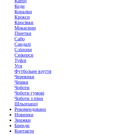
Капці
Кеди
Коралки
Крокси
Кросівки
Мокасини
Пінетки
Сабо
Сандалі
Сліпони
Снікерси
Туфлі
Уги
Футбольне взуття
Черевики
Чешки
Чоботи
Чоботи гумові
Чоботи з піни
Шльопанці
Рекомендовано
Новинки
Знижки
Бренди
Контакти