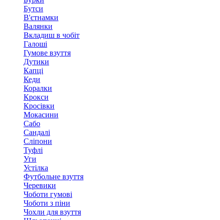
Бутси
В'єтнамки
Валянки
Вкладиш в чобіт
Галоші
Гумове взуття
Дутики
Капці
Кеди
Коралки
Крокси
Кросівки
Мокасини
Сабо
Сандалі
Сліпони
Туфлі
Уги
Устілка
Футбольне взуття
Черевики
Чоботи гумові
Чоботи з піни
Чохли для взуття