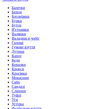
Балетки
Берци
Босоніжки
Бурки
Бутси
В'єтнамки
Валянки
Вкладиш в чобіт
Галоші
Гумове взуття
Дутики
Капці
Кеди
Коралки
Крокси
Кросівки
Мокасини
Сабо
Сандалі
Сліпони
Туфлі
Уги
Устілка
Футбольне взуття