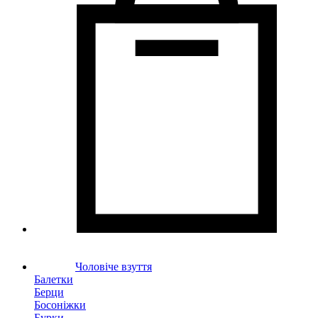
Чоловіче взуття
Балетки
Берци
Босоніжки
Бурки