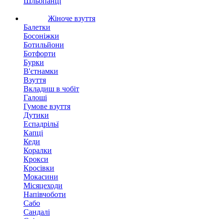
Шльопанці
Жіноче взуття
Балетки
Босоніжки
Ботильйони
Ботфорти
Бурки
В'єтнамки
Взуття
Вкладиш в чобіт
Галоші
Гумове взуття
Дутики
Еспадрільї
Капці
Кеди
Коралки
Крокси
Кросівки
Мокасини
Місяцеходи
Напівчоботи
Сабо
Сандалі