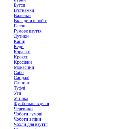
Бутси
В'єтнамки
Валянки
Вкладиш в чобіт
Галоші
Гумове взуття
Дутики
Капці
Кеди
Коралки
Крокси
Кросівки
Мокасини
Сабо
Сандалі
Сліпони
Туфлі
Уги
Устілка
Футбольне взуття
Черевики
Чоботи гумові
Чоботи з піни
Чохли для взуття