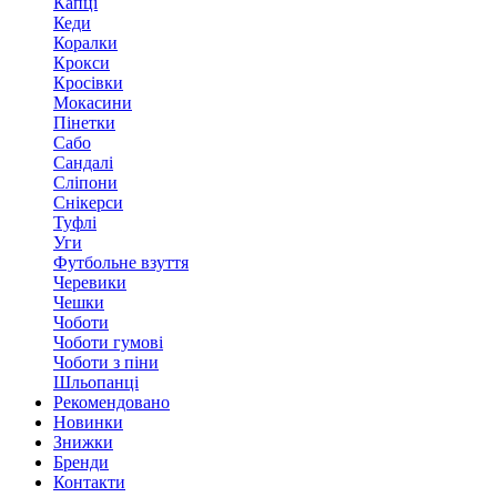
Капці
Кеди
Коралки
Крокси
Кросівки
Мокасини
Пінетки
Сабо
Сандалі
Сліпони
Снікерси
Туфлі
Уги
Футбольне взуття
Черевики
Чешки
Чоботи
Чоботи гумові
Чоботи з піни
Шльопанці
Рекомендовано
Новинки
Знижки
Бренди
Контакти