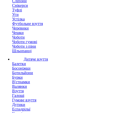
Сліпони
Снікерси
Туфлі
Уги
Устілка
Футбольне взуття
Черевики
Чешки
Чоботи
Чоботи гумові
Чоботи з піни
Шльопанці
Дитяче взуття
Балетки
Босоніжки
Ботильйони
Бурки
В'єтнамки
Валянки
Взуття
Галоші
Гумове взуття
Дутики
Еспадрільї