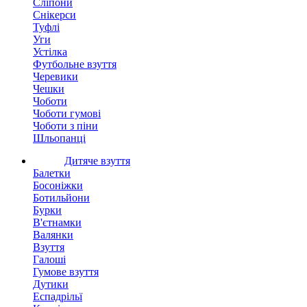
Сліпони
Снікерси
Туфлі
Уги
Устілка
Футбольне взуття
Черевики
Чешки
Чоботи
Чоботи гумові
Чоботи з піни
Шльопанці
Дитяче взуття
Балетки
Босоніжки
Ботильйони
Бурки
В'єтнамки
Валянки
Взуття
Галоші
Гумове взуття
Дутики
Еспадрільї