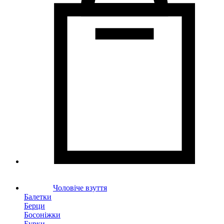
Чоловіче взуття
Балетки
Берци
Босоніжки
Бурки