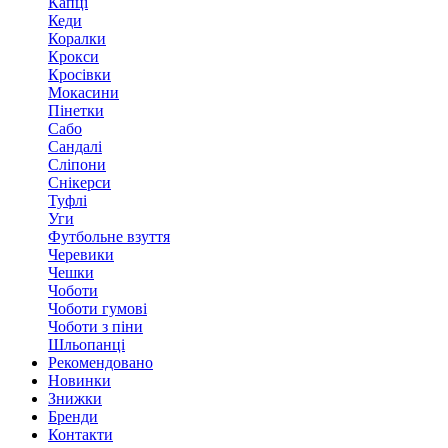
Капці
Кеди
Коралки
Крокси
Кросівки
Мокасини
Пінетки
Сабо
Сандалі
Сліпони
Снікерси
Туфлі
Уги
Футбольне взуття
Черевики
Чешки
Чоботи
Чоботи гумові
Чоботи з піни
Шльопанці
Рекомендовано
Новинки
Знижки
Бренди
Контакти