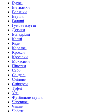
Бурки
В'єтнамки
Валянки
Взуття
Галоші
Гумове взуття
Дутики
Еспадрільї
Капці
Кеди
Коралки
Крокси
Кросівки
Мокасини
Пінетки
Сабо
Сандалі
Сліпони
Снікерси
Туфлі
Уги
Футбольне взуття
Черевики
Чешки
Чоботи