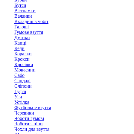
Бутси
В'єтнамки
Валянки
Вкладиш в чобіт
Галоші
Гумове взуття
Дутики
Капці
Кеди
Коралки
Крокси
Кросівки
Мокасини
Сабо
Сандалі
Сліпони
Туфлі
Уги
Устілка
Футбольне взуття
Черевики
Чоботи гумові
Чоботи з піни
Чохли для взуття