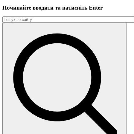
Починайте вводити та натиснiть Enter