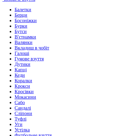
Балетки
Берци
Босоніжки
Бурки
Бутси
В'єтнамки
Валянки
Вкладиш в чобіт
Галоші
Гумове взуття
Дутики
Капці
Кеди
Коралки
Крокси
Кросівки
Мокасини
Сабо
Сандалі
Сліпони
Туфлі
Уги
Устілка
Футбольне взуття