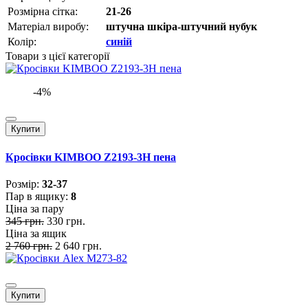
Розмірна сітка:
21-26
Матеріал виробу:
штучна шкіра-штучний нубук
Колір:
синій
Товари з цієї категорії
-4%
Купити
Кросівки KIMBOO Z2193-3H пена
Розмiр:
32-37
Пар в ящику:
8
Ціна за пару
345 грн.
330 грн.
Ціна за ящик
2 760 грн.
2 640 грн.
Купити