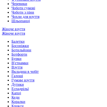
Черевики
Чоботи гумові
Чоботи з піни
Чохли для взуття
Шльопанці
Жіноче взуття
Жіноче взуття
Балетки
Босоніжки
Ботильйони
Ботфорти
Бурки
В'єтнамки
Взуття
Вкладиш в чобіт
Галоші
Гумове взуття
Дутики
Еспадрільї
Капці
Кеди
Коралки
Крокси