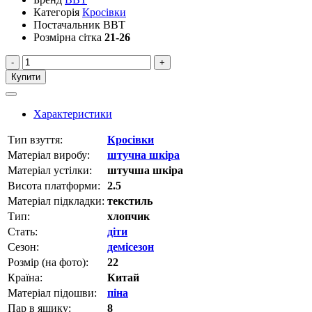
Категорія
Кросівки
Постачальник
BBT
Розмірна сітка
21-26
-
+
Купити
Характеристики
Тип взуття:
Кросівки
Матеріал виробу:
штучна шкіра
Матеріал устілки:
штучша шкіра
Висота платформи:
2.5
Матеріал підкладки:
текстиль
Тип:
хлопчик
Стать:
діти
Сезон:
демісезон
Розмір (на фото):
22
Країна:
Китай
Матеріал підошви:
піна
Пар в ящику:
8