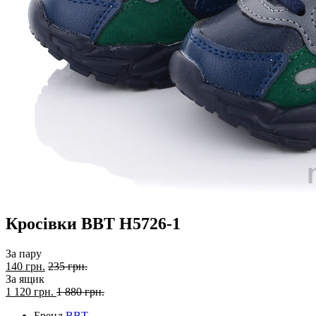
Кросівки BBT H5726-1
За пару
140 грн.
235 грн.
За ящик
1 120
грн.
1 880 грн.
Бренд
BBT