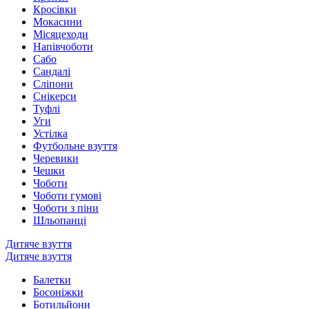
Кросівки
Мокасини
Місяцеходи
Напівчоботи
Сабо
Сандалі
Сліпони
Снікерси
Туфлі
Уги
Устілка
Футбольне взуття
Черевики
Чешки
Чоботи
Чоботи гумові
Чоботи з піни
Шльопанці
Дитяче взуття
Дитяче взуття
Балетки
Босоніжки
Ботильйони