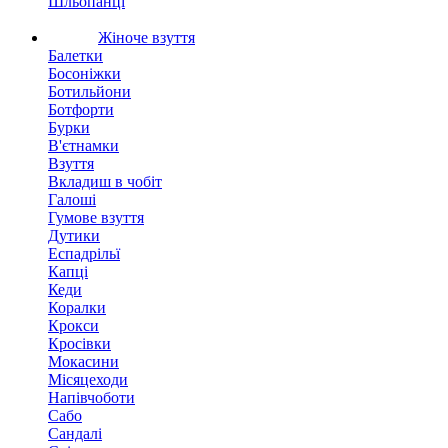
Шльопанці
Жіноче взуття
Балетки
Босоніжки
Ботильйони
Ботфорти
Бурки
В'єтнамки
Взуття
Вкладиш в чобіт
Галоші
Гумове взуття
Дутики
Еспадрільї
Капці
Кеди
Коралки
Крокси
Кросівки
Мокасини
Місяцеходи
Напівчоботи
Сабо
Сандалі