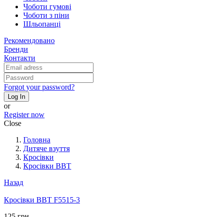
Чоботи гумові
Чоботи з піни
Шльопанці
Рекомендовано
Бренди
Контакти
Forgot your password?
Log In
or
Register now
Close
Головна
Дитяче взуття
Кросівки
Кросівки BBT
Назад
Кросівки BBT F5515-3
125 грн.