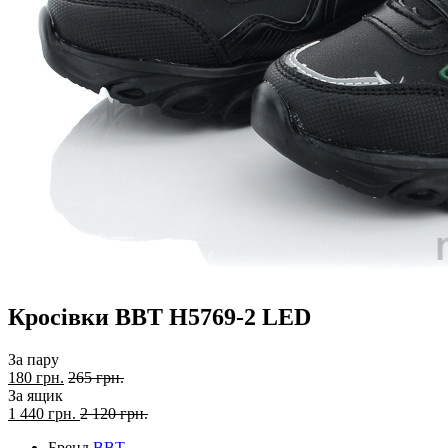
Кросівки BBT H5769-2 LED
За пару
180 грн.
265 грн.
За ящик
1 440
грн.
2 120 грн.
Бренд
BBT