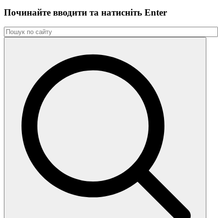
Починайте вводити та натиснiть Enter