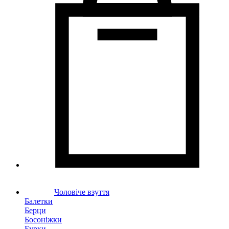
Чоловіче взуття
Балетки
Берци
Босоніжки
Бурки