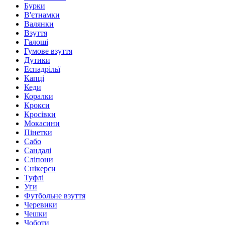
Бурки
В'єтнамки
Валянки
Взуття
Галоші
Гумове взуття
Дутики
Еспадрільї
Капці
Кеди
Коралки
Крокси
Кросівки
Мокасини
Пінетки
Сабо
Сандалі
Сліпони
Снікерси
Туфлі
Уги
Футбольне взуття
Черевики
Чешки
Чоботи