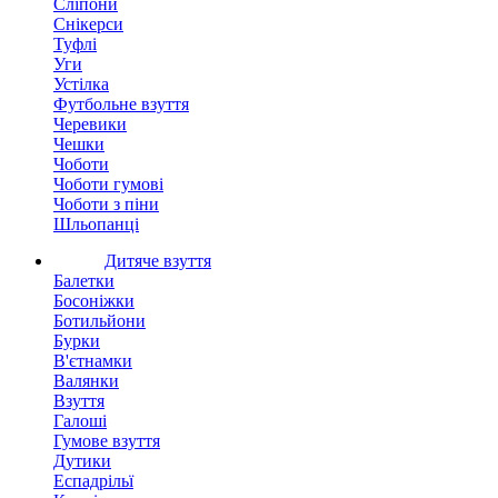
Сліпони
Снікерси
Туфлі
Уги
Устілка
Футбольне взуття
Черевики
Чешки
Чоботи
Чоботи гумові
Чоботи з піни
Шльопанці
Дитяче взуття
Балетки
Босоніжки
Ботильйони
Бурки
В'єтнамки
Валянки
Взуття
Галоші
Гумове взуття
Дутики
Еспадрільї