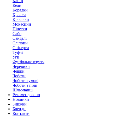
Капці
Кеди
Коралки
Крокси
Кросівки
Мокасини
Пінетки
Сабо
Сандалі
Сліпони
Снікерси
Туфлі
Уги
Футбольне взуття
Черевики
Чешки
Чоботи
Чоботи гумові
Чоботи з піни
Шльопанці
Рекомендовано
Новинки
Знижки
Бренди
Контакти