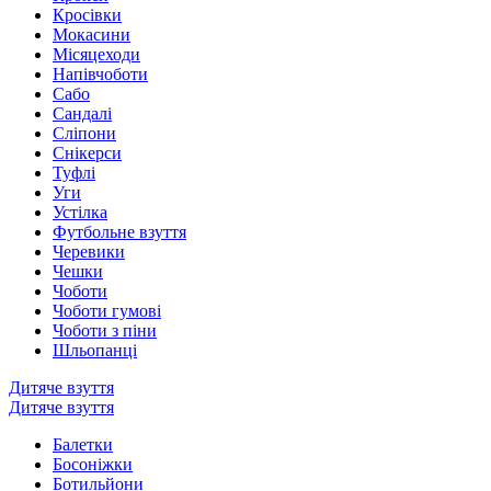
Кросівки
Мокасини
Місяцеходи
Напівчоботи
Сабо
Сандалі
Сліпони
Снікерси
Туфлі
Уги
Устілка
Футбольне взуття
Черевики
Чешки
Чоботи
Чоботи гумові
Чоботи з піни
Шльопанці
Дитяче взуття
Дитяче взуття
Балетки
Босоніжки
Ботильйони