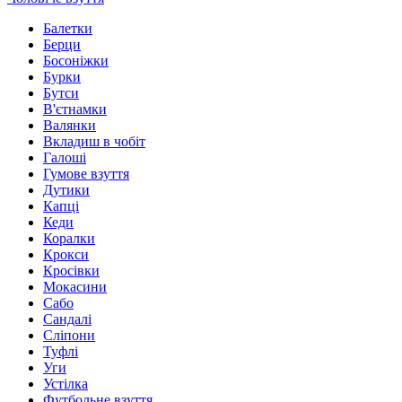
Балетки
Берци
Босоніжки
Бурки
Бутси
В'єтнамки
Валянки
Вкладиш в чобіт
Галоші
Гумове взуття
Дутики
Капці
Кеди
Коралки
Крокси
Кросівки
Мокасини
Сабо
Сандалі
Сліпони
Туфлі
Уги
Устілка
Футбольне взуття