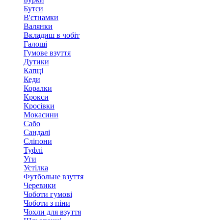
Бутси
В'єтнамки
Валянки
Вкладиш в чобіт
Галоші
Гумове взуття
Дутики
Капці
Кеди
Коралки
Крокси
Кросівки
Мокасини
Сабо
Сандалі
Сліпони
Туфлі
Уги
Устілка
Футбольне взуття
Черевики
Чоботи гумові
Чоботи з піни
Чохли для взуття