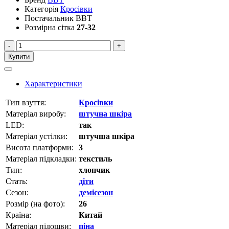
Категорія
Кросівки
Постачальник
BBT
Розмірна сітка
27-32
-
+
Купити
Характеристики
Тип взуття:
Кросівки
Матеріал виробу:
штучна шкіра
LED:
так
Матеріал устілки:
штучша шкіра
Висота платформи:
3
Матеріал підкладки:
текстиль
Тип:
хлопчик
Стать:
діти
Сезон:
демісезон
Розмір (на фото):
26
Країна:
Китай
Матеріал підошви:
піна