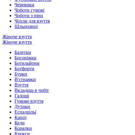
Черевики
Чоботи гумові
Чоботи з піни
Чохли для взуття
Шльопанці
Жіноче взуття
Жіноче взуття
Балетки
Босоніжки
Ботильйони
Ботфорти
Бурки
В'єтнамки
Взуття
Вкладиш в чобіт
Галоші
Гумове взуття
Дутики
Еспадрільї
Капці
Кеди
Коралки
Крокси