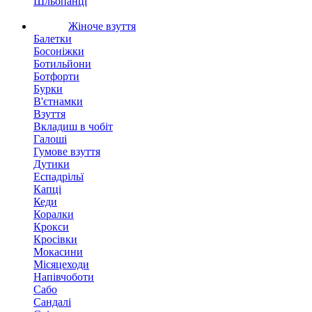
Шльопанці
Жіноче взуття
Балетки
Босоніжки
Ботильйони
Ботфорти
Бурки
В'єтнамки
Взуття
Вкладиш в чобіт
Галоші
Гумове взуття
Дутики
Еспадрільї
Капці
Кеди
Коралки
Крокси
Кросівки
Мокасини
Місяцеходи
Напівчоботи
Сабо
Сандалі