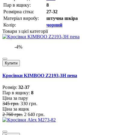
Пар в ящику:
8
Розмірна сітка:
27-32
Матеріал виробу:
штучна шкіра
Колір:
чорний
Товари з цієї категорії
-4%
Купити
Кросівки KIMBOO Z2193-3H пена
Розмiр:
32-37
Пар в ящику:
8
Ціна за пару
345 грн.
330 грн.
Ціна за ящик
2 760 грн.
2 640 грн.