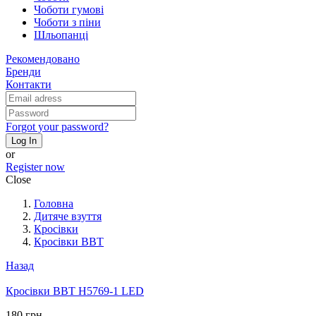
Чоботи гумові
Чоботи з піни
Шльопанці
Рекомендовано
Бренди
Контакти
Forgot your password?
Log In
or
Register now
Close
Головна
Дитяче взуття
Кросівки
Кросівки BBT
Назад
Кросівки BBT H5769-1 LED
180 грн.