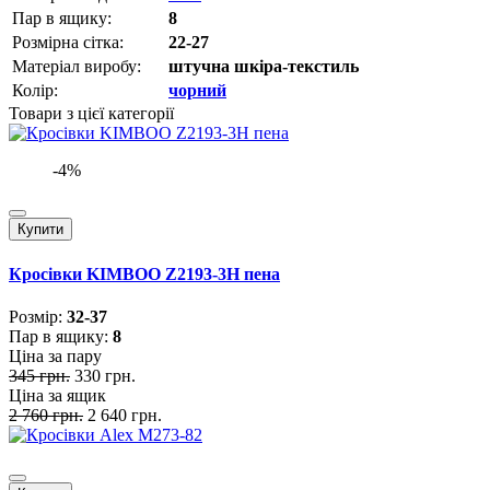
Пар в ящику:
8
Розмірна сітка:
22-27
Матеріал виробу:
штучна шкіра-текстиль
Колір:
чорний
Товари з цієї категорії
-4%
Купити
Кросівки KIMBOO Z2193-3H пена
Розмiр:
32-37
Пар в ящику:
8
Ціна за пару
345 грн.
330 грн.
Ціна за ящик
2 760 грн.
2 640 грн.