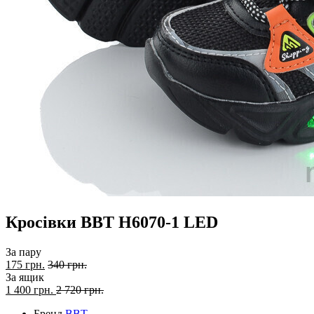
Кросівки BBT H6070-1 LED
За пару
175 грн.
340 грн.
За ящик
1 400
грн.
2 720 грн.
Бренд
BBT