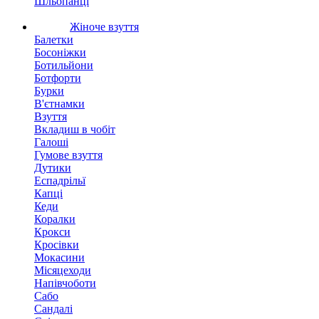
Шльопанці
Жіноче взуття
Балетки
Босоніжки
Ботильйони
Ботфорти
Бурки
В'єтнамки
Взуття
Вкладиш в чобіт
Галоші
Гумове взуття
Дутики
Еспадрільї
Капці
Кеди
Коралки
Крокси
Кросівки
Мокасини
Місяцеходи
Напівчоботи
Сабо
Сандалі