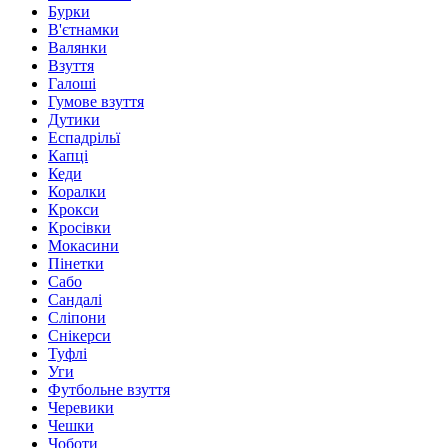
Бурки
В'єтнамки
Валянки
Взуття
Галоші
Гумове взуття
Дутики
Еспадрільї
Капці
Кеди
Коралки
Крокси
Кросівки
Мокасини
Пінетки
Сабо
Сандалі
Сліпони
Снікерси
Туфлі
Уги
Футбольне взуття
Черевики
Чешки
Чоботи