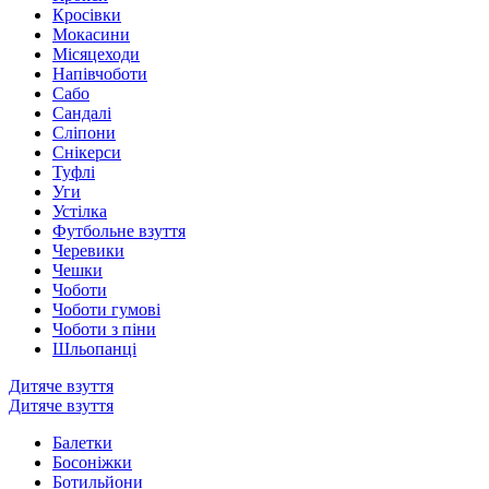
Кросівки
Мокасини
Місяцеходи
Напівчоботи
Сабо
Сандалі
Сліпони
Снікерси
Туфлі
Уги
Устілка
Футбольне взуття
Черевики
Чешки
Чоботи
Чоботи гумові
Чоботи з піни
Шльопанці
Дитяче взуття
Дитяче взуття
Балетки
Босоніжки
Ботильйони