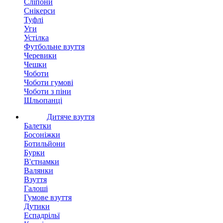
Сліпони
Снікерси
Туфлі
Уги
Устілка
Футбольне взуття
Черевики
Чешки
Чоботи
Чоботи гумові
Чоботи з піни
Шльопанці
Дитяче взуття
Балетки
Босоніжки
Ботильйони
Бурки
В'єтнамки
Валянки
Взуття
Галоші
Гумове взуття
Дутики
Еспадрільї