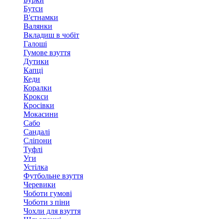
Бутси
В'єтнамки
Валянки
Вкладиш в чобіт
Галоші
Гумове взуття
Дутики
Капці
Кеди
Коралки
Крокси
Кросівки
Мокасини
Сабо
Сандалі
Сліпони
Туфлі
Уги
Устілка
Футбольне взуття
Черевики
Чоботи гумові
Чоботи з піни
Чохли для взуття