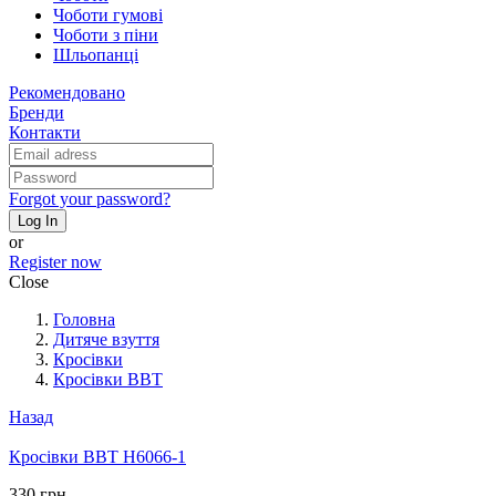
Чоботи гумові
Чоботи з піни
Шльопанці
Рекомендовано
Бренди
Контакти
Forgot your password?
Log In
or
Register now
Close
Головна
Дитяче взуття
Кросівки
Кросівки BBT
Назад
Кросівки BBT H6066-1
330 грн.