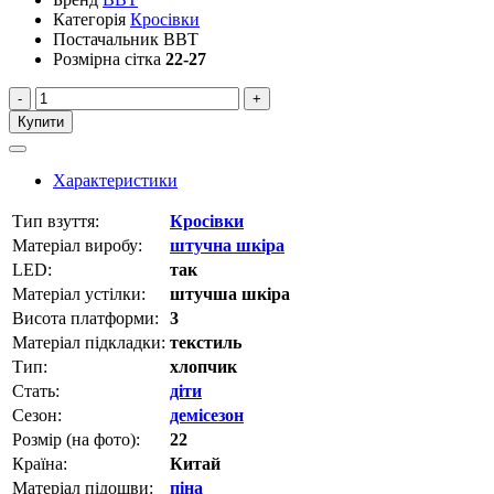
Категорія
Кросівки
Постачальник
BBT
Розмірна сітка
22-27
-
+
Купити
Характеристики
Тип взуття:
Кросівки
Матеріал виробу:
штучна шкіра
LED:
так
Матеріал устілки:
штучша шкіра
Висота платформи:
3
Матеріал підкладки:
текстиль
Тип:
хлопчик
Стать:
діти
Сезон:
демісезон
Розмір (на фото):
22
Країна:
Китай
Матеріал підошви:
піна