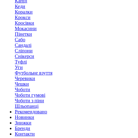
Капці
Кеди
Коралки
Крокси
Кросівки
Мокасини
Пінетки
Сабо
Сандалі
Сліпони
Снікерси
Туфлі
Уги
Футбольне взуття
Черевики
Чешки
Чоботи
Чоботи гумові
Чоботи з піни
Шльопанці
Рекомендовано
Новинки
Знижки
Бренди
Контакти