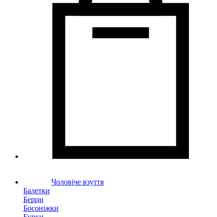
Чоловіче взуття
Балетки
Берци
Босоніжки
Бурки