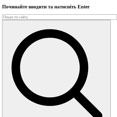
Починайте вводити та натиснiть Enter