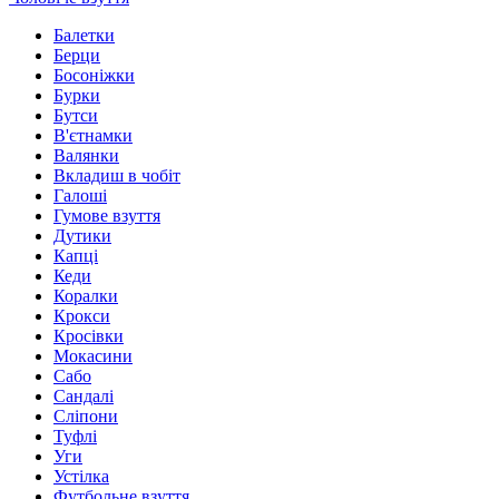
Балетки
Берци
Босоніжки
Бурки
Бутси
В'єтнамки
Валянки
Вкладиш в чобіт
Галоші
Гумове взуття
Дутики
Капці
Кеди
Коралки
Крокси
Кросівки
Мокасини
Сабо
Сандалі
Сліпони
Туфлі
Уги
Устілка
Футбольне взуття