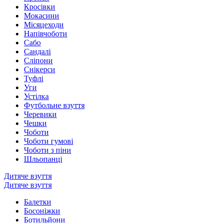
Кросівки
Мокасини
Місяцеходи
Напівчоботи
Сабо
Сандалі
Сліпони
Снікерси
Туфлі
Уги
Устілка
Футбольне взуття
Черевики
Чешки
Чоботи
Чоботи гумові
Чоботи з піни
Шльопанці
Дитяче взуття
Дитяче взуття
Балетки
Босоніжки
Ботильйони