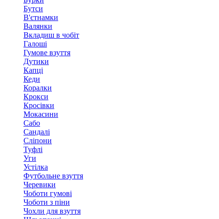
Бутси
В'єтнамки
Валянки
Вкладиш в чобіт
Галоші
Гумове взуття
Дутики
Капці
Кеди
Коралки
Крокси
Кросівки
Мокасини
Сабо
Сандалі
Сліпони
Туфлі
Уги
Устілка
Футбольне взуття
Черевики
Чоботи гумові
Чоботи з піни
Чохли для взуття