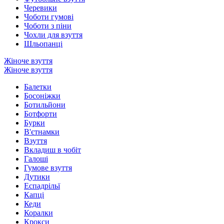
Черевики
Чоботи гумові
Чоботи з піни
Чохли для взуття
Шльопанці
Жіноче взуття
Жіноче взуття
Балетки
Босоніжки
Ботильйони
Ботфорти
Бурки
В'єтнамки
Взуття
Вкладиш в чобіт
Галоші
Гумове взуття
Дутики
Еспадрільї
Капці
Кеди
Коралки
Крокси