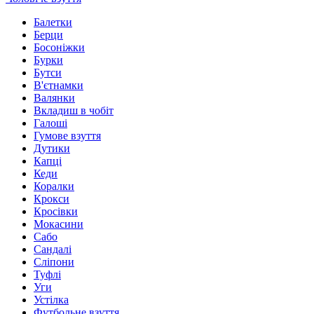
Балетки
Берци
Босоніжки
Бурки
Бутси
В'єтнамки
Валянки
Вкладиш в чобіт
Галоші
Гумове взуття
Дутики
Капці
Кеди
Коралки
Крокси
Кросівки
Мокасини
Сабо
Сандалі
Сліпони
Туфлі
Уги
Устілка
Футбольне взуття