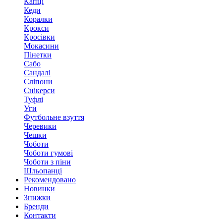
Капці
Кеди
Коралки
Крокси
Кросівки
Мокасини
Пінетки
Сабо
Сандалі
Сліпони
Снікерси
Туфлі
Уги
Футбольне взуття
Черевики
Чешки
Чоботи
Чоботи гумові
Чоботи з піни
Шльопанці
Рекомендовано
Новинки
Знижки
Бренди
Контакти