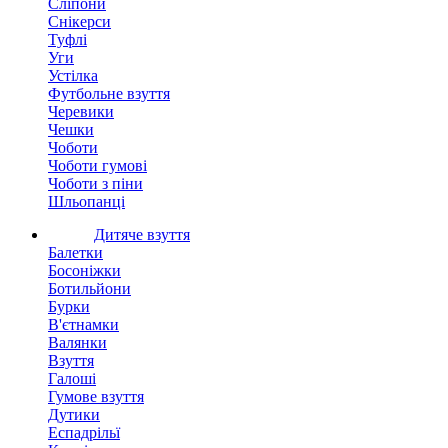
Сліпони
Снікерси
Туфлі
Уги
Устілка
Футбольне взуття
Черевики
Чешки
Чоботи
Чоботи гумові
Чоботи з піни
Шльопанці
Дитяче взуття
Балетки
Босоніжки
Ботильйони
Бурки
В'єтнамки
Валянки
Взуття
Галоші
Гумове взуття
Дутики
Еспадрільї