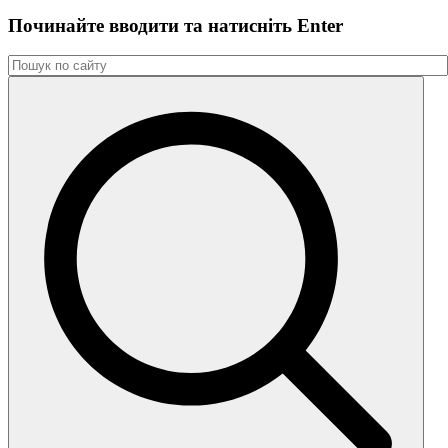
Починайте вводити та натиснiть Enter