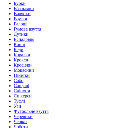
Бурки
В'єтнамки
Валянки
Взуття
Галоші
Гумове взуття
Дутики
Еспадрільї
Капці
Кеди
Коралки
Крокси
Кросівки
Мокасини
Пінетки
Сабо
Сандалі
Сліпони
Снікерси
Туфлі
Уги
Футбольне взуття
Черевики
Чешки
Чоботи