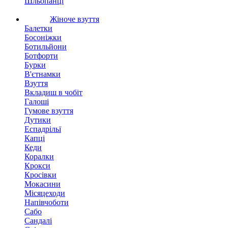
Шльопанці
Жіноче взуття
Балетки
Босоніжки
Ботильйони
Ботфорти
Бурки
В'єтнамки
Взуття
Вкладиш в чобіт
Галоші
Гумове взуття
Дутики
Еспадрільї
Капці
Кеди
Коралки
Крокси
Кросівки
Мокасини
Місяцеходи
Напівчоботи
Сабо
Сандалі