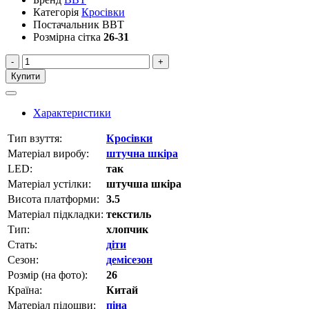
Категорія
Кросівки
Постачальник
BBT
Розмірна сітка
26-31
-
+
Купити
Характеристики
Тип взуття:
Кросівки
Матеріал виробу:
штучна шкіра
LED:
так
Матеріал устілки:
штучша шкіра
Висота платформи:
3.5
Матеріал підкладки:
текстиль
Тип:
хлопчик
Стать:
діти
Сезон:
демісезон
Розмір (на фото):
26
Країна:
Китай
Матеріал підошви:
піна