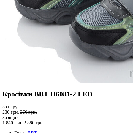
Кросівки BBT H6081-2 LED
За пару
230 грн.
360 грн.
За ящик
1 840
грн.
2 880 грн.
Бренд
BBT