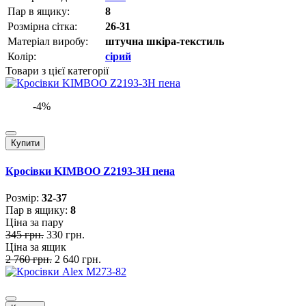
Пар в ящику:
8
Розмірна сітка:
26-31
Матеріал виробу:
штучна шкіра-текстиль
Колір:
сірий
Товари з цієї категорії
-4%
Купити
Кросівки KIMBOO Z2193-3H пена
Розмiр:
32-37
Пар в ящику:
8
Ціна за пару
345 грн.
330 грн.
Ціна за ящик
2 760 грн.
2 640 грн.