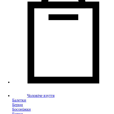
Чоловіче взуття
Балетки
Берци
Босоніжки
Бурки