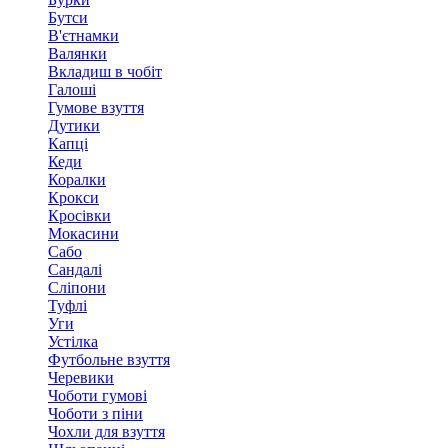
Бутси
В'єтнамки
Валянки
Вкладиш в чобіт
Галоші
Гумове взуття
Дутики
Капці
Кеди
Коралки
Крокси
Кросівки
Мокасини
Сабо
Сандалі
Сліпони
Туфлі
Уги
Устілка
Футбольне взуття
Черевики
Чоботи гумові
Чоботи з піни
Чохли для взуття