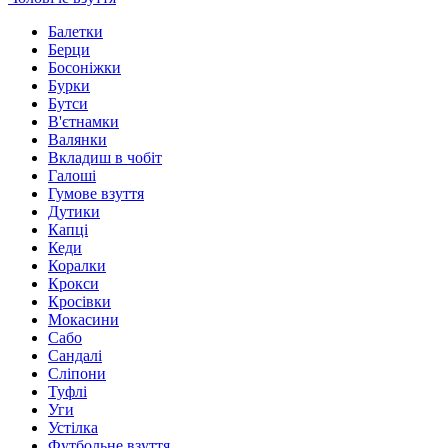
Балетки
Берци
Босоніжки
Бурки
Бутси
В'єтнамки
Валянки
Вкладиш в чобіт
Галоші
Гумове взуття
Дутики
Капці
Кеди
Коралки
Крокси
Кросівки
Мокасини
Сабо
Сандалі
Сліпони
Туфлі
Уги
Устілка
Футбольне взуття