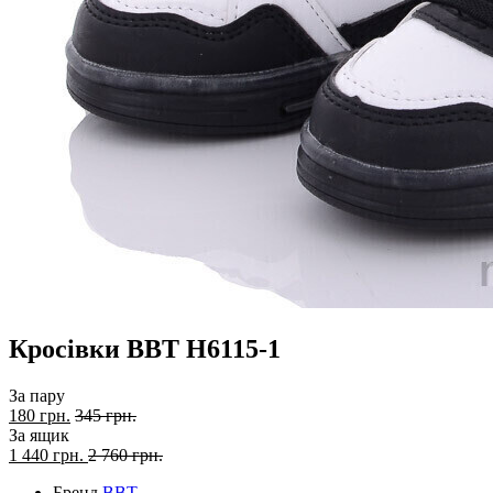
Кросівки BBT H6115-1
За пару
180 грн.
345 грн.
За ящик
1 440
грн.
2 760 грн.
Бренд
BBT