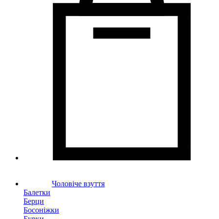
Чоловіче взуття
Балетки
Берци
Босоніжки
Бурки