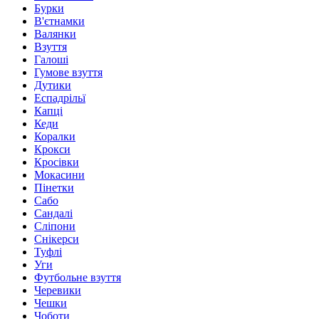
Бурки
В'єтнамки
Валянки
Взуття
Галоші
Гумове взуття
Дутики
Еспадрільї
Капці
Кеди
Коралки
Крокси
Кросівки
Мокасини
Пінетки
Сабо
Сандалі
Сліпони
Снікерси
Туфлі
Уги
Футбольне взуття
Черевики
Чешки
Чоботи