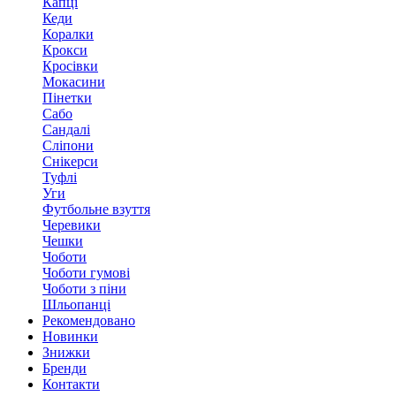
Капці
Кеди
Коралки
Крокси
Кросівки
Мокасини
Пінетки
Сабо
Сандалі
Сліпони
Снікерси
Туфлі
Уги
Футбольне взуття
Черевики
Чешки
Чоботи
Чоботи гумові
Чоботи з піни
Шльопанці
Рекомендовано
Новинки
Знижки
Бренди
Контакти