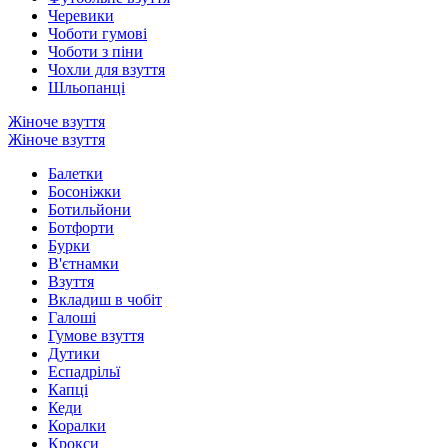
Черевики
Чоботи гумові
Чоботи з піни
Чохли для взуття
Шльопанці
Жіноче взуття
Жіноче взуття
Балетки
Босоніжки
Ботильйони
Ботфорти
Бурки
В'єтнамки
Взуття
Вкладиш в чобіт
Галоші
Гумове взуття
Дутики
Еспадрільї
Капці
Кеди
Коралки
Крокси