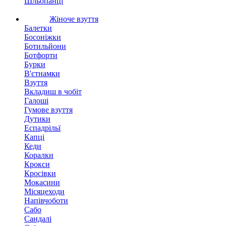
Шльопанці
Жіноче взуття
Балетки
Босоніжки
Ботильйони
Ботфорти
Бурки
В'єтнамки
Взуття
Вкладиш в чобіт
Галоші
Гумове взуття
Дутики
Еспадрільї
Капці
Кеди
Коралки
Крокси
Кросівки
Мокасини
Місяцеходи
Напівчоботи
Сабо
Сандалі