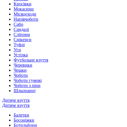
Кросівки
Мокасини
Місяцеходи
Напівчоботи
Сабо
Сандалі
Сліпони
Снікерси
Туфлі
Уги
Устілка
Футбольне взуття
Черевики
Чешки
Чоботи
Чоботи гумові
Чоботи з піни
Шльопанці
Дитяче взуття
Дитяче взуття
Балетки
Босоніжки
Ботильйони