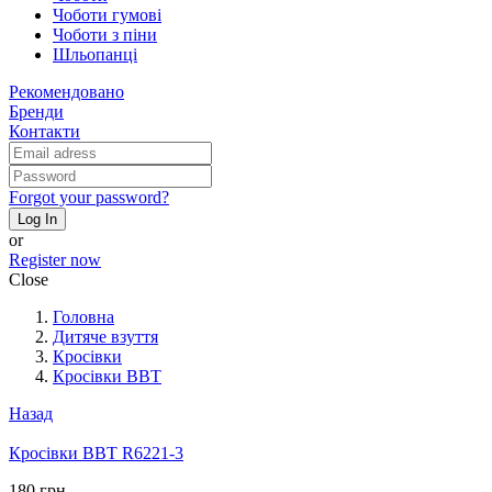
Чоботи гумові
Чоботи з піни
Шльопанці
Рекомендовано
Бренди
Контакти
Forgot your password?
Log In
or
Register now
Close
Головна
Дитяче взуття
Кросівки
Кросівки BBT
Назад
Кросівки BBT R6221-3
180 грн.