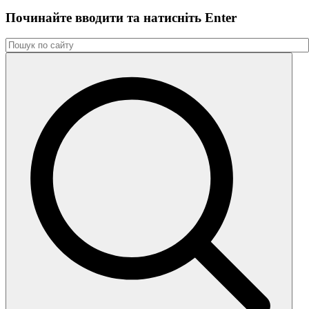
Починайте вводити та натиснiть Enter