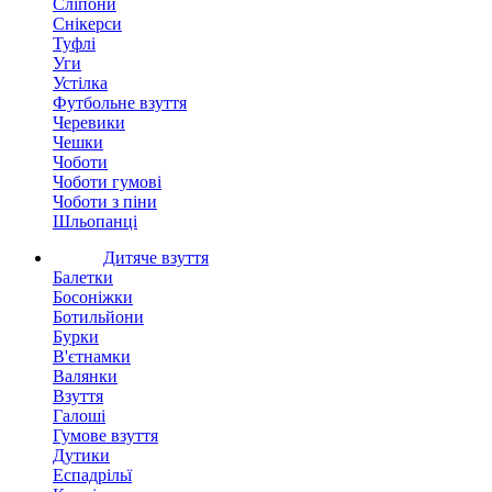
Сліпони
Снікерси
Туфлі
Уги
Устілка
Футбольне взуття
Черевики
Чешки
Чоботи
Чоботи гумові
Чоботи з піни
Шльопанці
Дитяче взуття
Балетки
Босоніжки
Ботильйони
Бурки
В'єтнамки
Валянки
Взуття
Галоші
Гумове взуття
Дутики
Еспадрільї