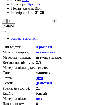
Категорія
Кросівки
Постачальник
BBT
Розмірна сітка
21-26
-
+
Купити
Характеристики
Тип взуття:
Кросівки
Матеріал виробу:
штучна шкіра
Матеріал устілки:
штучша шкіра
Висота платформи:
2.5
Матеріал підкладки:
текстиль
Тип:
хлопчик
Стать:
діти
Сезон:
демісезон
Розмір (на фото):
21
Країна:
Китай
Матеріал підошви:
пвх
Пар в ящику:
8